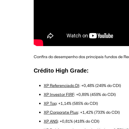
Confira do desempenho dos principais fundos de Ren
Crédito High Grade:
XP Referenciado DI
: +0,48% (249% do CDI)
XP Investor FIRF
: +0,89% (459% do CDI)
XP Top
: +1,14% (585% do CDI)
XP Corporate Plus
: +1,42% (733% do CDI)
XP ANS
: +0,81% (418% do CDI)