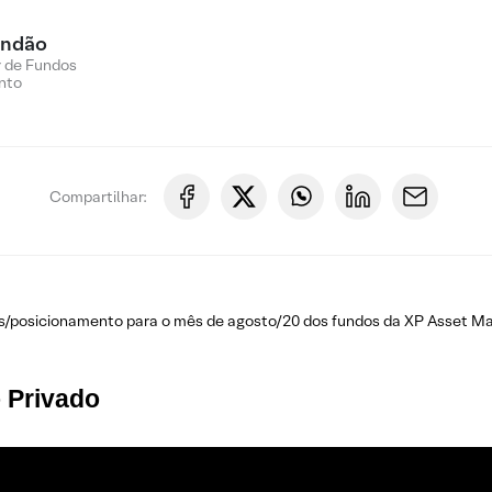
andão
 de Fundos
nto
Compartilhar:
as/posicionamento para o mês de agosto/20 dos fundos da XP Asset M
 Privado