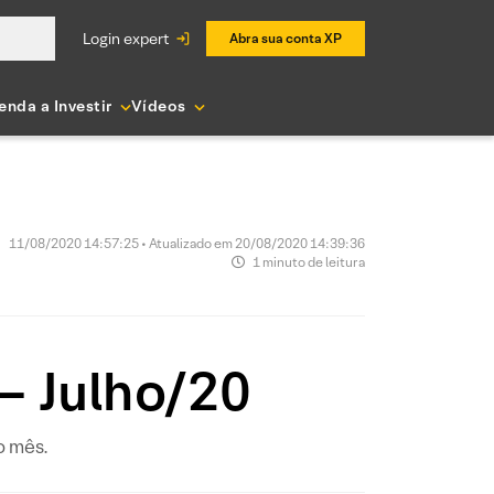
login expert
Abra sua conta XP
enda a Investir
Vídeos
11/08/2020 14:57:25 • Atualizado em 20/08/2020 14:39:36
1 minuto de leitura
– Julho/20
o mês.