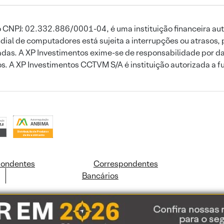
 CNPJ: 02.332.886/0001-04, é uma instituição financeira aut
ial de computadores está sujeita a interrupções ou atrasos, 
das. A XP Investimentos exime-se de responsabilidade por dan
ros. A XP Investimentos CCTVM S/A é instituição autorizada a f
pondentes
Correspondentes
Bancários
ookies e dados pessoais de acordo com a nossa
Política de Cookies
e a nossa
Polític