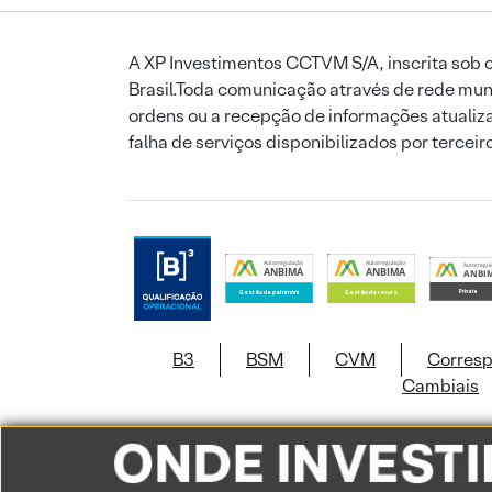
A XP Investimentos CCTVM S/A, inscrita sob o
Brasil.Toda comunicação através de rede mund
ordens ou a recepção de informações atualiza
falha de serviços disponibilizados por tercei
B3
BSM
CVM
Corres
Cambiais
Este site usa c