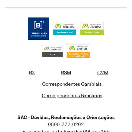
B3
BSM
CVM
Correspondentes Cambiais
Correspondentes Bancários
SAC - Dúvidas, Reclamações e Orientações
0800-772-0202
De segunda a sexta-feira das 09hs às 18hs