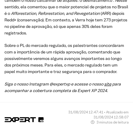
também o nosso calcanhar de alquiles: o desmatamento”. Nesse
sentido, ela comentou que o maior potencial de projetos no Brasil
é o
Afforestation, Reforestation, and Revegetation
(ARR) depois
Redd+ (conservação). Em contexto, a Verra hoje tem 273 projetos
no pipeline de aprovação, só que apenas 30% deles foram
registrados.
Sobre o PL do mercado regulado, os palestrantes concordaram
com a importância de um rápida aprovação, comentando que
possivelmente veremos alguns avanços importantes ao longo
dos próximos meses. Para eles, o mercado regulado tem um
papel muito importante e traz segurança para o comprador.
Siga o nosso Instagram @expertxp e acesse o nosso
site
para
acompanhar a cobertura completa da Expert XP 2024.
31/08/2024 12:47:41 • Atualizado em
31/08/2024 12:58:07
3 minutos de leitura