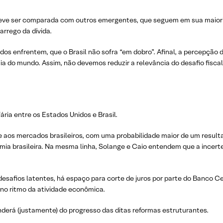
deve ser comparada com outros emergentes, que seguem em sua maioria
arrego da dívida.
idos enfrentem, que o Brasil não sofra “em dobro”. Afinal, a percepção
a do mundo. Assim, não devemos reduzir a relevância do desafio fiscal
ia entre os Estados Unidos e Brasil.
de aos mercados brasileiros, com uma probabilidade maior de um result
omia brasileira. Na mesma linha, Solange e Caio entendem que a incert
esafios latentes, há espaço para corte de juros por parte do Banco Ce
 no ritmo da atividade econômica.
derá (justamente) do progresso das ditas reformas estruturantes.