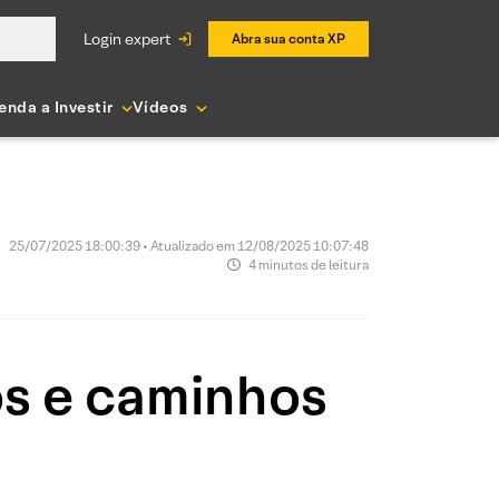
login expert
Abra sua conta XP
enda a Investir
Vídeos
25/07/2025 18:00:39 • Atualizado em 12/08/2025 10:07:48
4 minutos de leitura
ios e caminhos