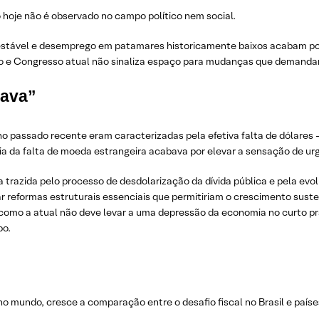
 hoje não é observado no campo político nem social.
estável e desemprego em patamares historicamente baixos acabam por
ivo e Congresso atual não sinaliza espaço para mudanças que demand
gava”
o passado recente eram caracterizadas pela efetiva falta de dólares –
a da falta de moeda estrangeira acabava por elevar a sensação de urg
 trazida pelo processo de desdolarização da dívida pública e pela evolu
iar reformas estruturais essenciais que permitiriam o crescimento sus
 como a atual não deve levar a uma depressão da economia no curto pra
po.
o mundo, cresce a comparação entre o desafio fiscal no Brasil e país