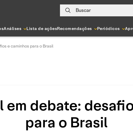
Buscar
os
Análises
Lista de ações
Recomendações
Periódicos
Apr
fios e caminhos para o Brasil
al em debate: desaf
para o Brasil