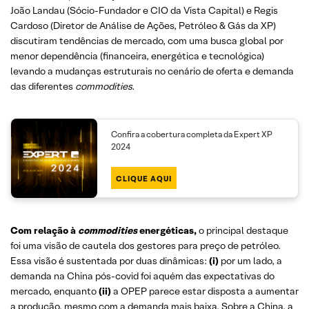
João Landau (Sócio-Fundador e CIO da Vista Capital) e Regis
Cardoso (Diretor de Análise de Ações, Petróleo & Gás da XP)
discutiram tendências de mercado, com uma busca global por
menor dependência (financeira, energética e tecnológica)
levando a mudanças estruturais no cenário de oferta e demanda
das diferentes
commodities.
Confira a cobertura completa da Expert XP
2024
CLIQUE AQUI
Com relação à
commodities
energéticas,
o principal destaque
foi uma visão de cautela dos gestores para preço de petróleo.
Essa visão é sustentada por duas dinâmicas:
(i)
por um lado, a
demanda na China pós-covid foi aquém das expectativas do
mercado, enquanto
(ii)
a OPEP parece estar disposta a aumentar
a produção, mesmo com a demanda mais baixa. Sobre a China, a