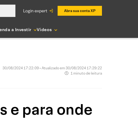
login expert
Abra sua conta XP
enda a Investir
Vídeos
30/08/2024 17:22:09 • Atualizado em 30/08/2024 17:29:22
1 minuto de leitura
s e para onde