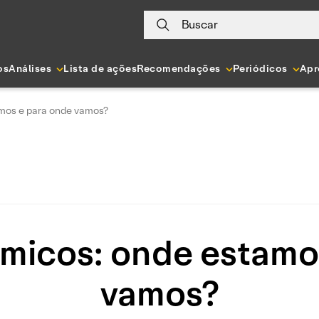
Buscar
os
Análises
Lista de ações
Recomendações
Periódicos
Apr
mos e para onde vamos?
micos: onde estamo
vamos?