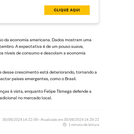
CLIQUE AQUI
ração da economia americana. Dados mostram uma
setembro. A expectativa é de um pouso suave,
tos níveis de consumo e descolam a economia
e desse crescimento está deteriorando, tornando a
actar países emergentes, como o Brasil.
anças à vista, enquanto Felipe Tâmega defende a
adicional no mercado local.
30/08/2024 14:22:09 • Atualizado em 30/08/2024 14:29:22
1 minuto de leitura