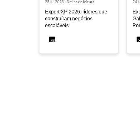
25 Jul 2026 • 3 mins de leitura
24 J
Expert XP 2026: líderes que
Exp
construíram negócios
Gab
escaláveis
Po
2º 