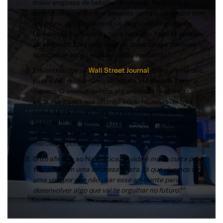
maior empresa de bebidas do mundo. Para isso, o
executivo acredita que pessoas certas, alinhadas com
a cultura, são fundamentais. Segundo Jorge Paulo
Lemann, Brito
“sabe de cor a lista dos ‘High Potentials’
da empresa, tem uma ideia de quais são os trainees
bons, onde estão, e como estão evoluindo.”
Em entrevista ao
Wall Street Journal
, Brito afirma que,
para a ABI mudar rumo ao futuro, ele deveria fazer o
mesmo. O executivo lista algumas das mudanças
implementadas nos últimos anos: reuniões de três
horas agora duram meia hora, documentos de 200
páginas foram reduzidos para 20, e agora o executivo
passa mais tempo fora do escritório, analisando
mercados potenciais
in loco.
Brito afirmou ao Na Prática,
“A vida é muito curta para
trabalhar em uma empresa chata. Já que vivemos só
uma vez, por que não usar esse ambiente para
desenvolver algo que vai te orgulhar no futuro?”