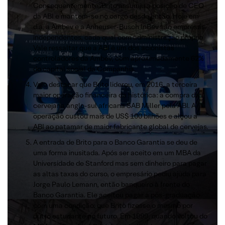
Consequentemente, Brito assumiu a posição de CEO
da ABI e mantem-se no cargo desde então. Hoje em
dia, a Ambev e a Anheuser-Busch InBev são empresas
independentes, cada qual com administração própria.
Vale ressaltar que a ABI é um dos acionistas
controladores da Ambev, com aproximadamente 62%
do capital social da Companhia.
Vale destacar que Brito liderou, em 2016, a terceira
maior operação financeira da histórica: a compra da
cervejaria anglo-sul africana SAB Miller pela ABI. A
operação custou mais de US$ 100 bilhões e alçou a
ABI ao patamar de maior fabricante global de cervejas.
A entrada de Brito para o Banco Garantia se deu de
uma forma inusitada. Após ser aceito em um MBA da
Universidade de Stanford mas sem dinheiro para pagar
as altas taxas do curso, o empresário pediu ajuda para
Jorge Paulo Lemann, então banqueiro à frente do
Banco Garantia. Ele aceitou pagar a pós-graduação
com uma condição: que Brito fizesse o mesmo por
outro estudante no futuro. Em 1999, quando voltou do