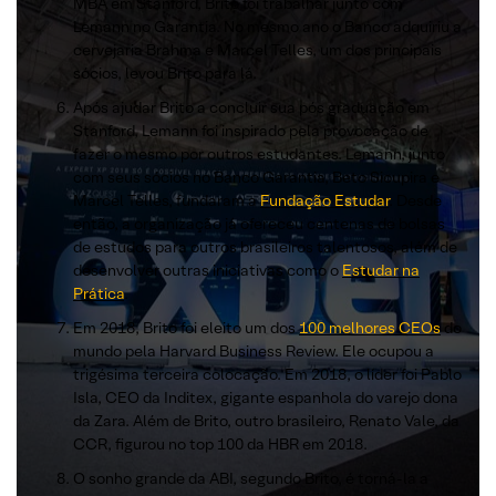
MBA em Stanford, Brito foi trabalhar junto com
Lemann no Garantia. No mesmo ano o Banco adquiriu a
cervejaria Brahma e Marcel Telles, um dos principais
sócios, levou Brito para lá.
Após ajudar Brito a concluir sua pós graduação em
Stanford, Lemann foi inspirado pela provocação de
fazer o mesmo por outros estudantes. Lemann, junto
com seus sócios no Banco Garantia, Beto Sicupira e
Marcel Telles, fundaram a
Fundação Estudar
. Desde
então, a organização já ofereceu centenas de bolsas
de estudos para outros brasileiros talentosos, além de
desenvolver outras iniciativas como o
Estudar na
Prática
.
Em 2018, Brito foi eleito um dos
100 melhores CEOs
do
mundo pela Harvard Business Review. Ele ocupou a
trigésima terceira colocação. Em 2018, o líder foi Pablo
Isla, CEO da Inditex, gigante espanhola do varejo dona
da Zara. Além de Brito, outro brasileiro, Renato Vale, da
CCR, figurou no top 100 da HBR em 2018.
O sonho grande da ABI, segundo Brito, é torná-la a