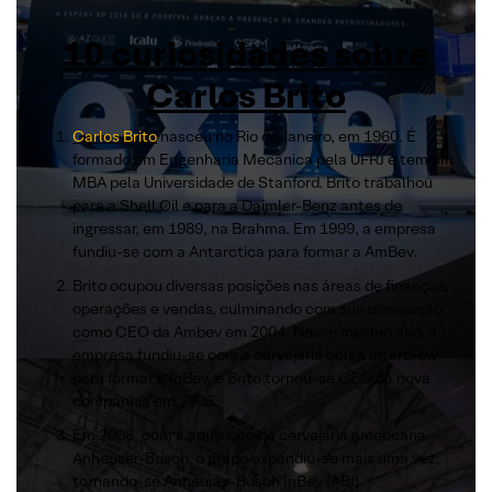
10 curiosidades sobre
Carlos Brito
Carlos Brito
nasceu no Rio de Janeiro, em 1960. É
formado em Engenharia Mecânica pela UFRJ e tem um
MBA pela Universidade de Stanford. Brito trabalhou
para a Shell Oil e para a Daimler-Benz antes de
ingressar, em 1989, na Brahma. Em 1999, a empresa
fundiu-se com a Antarctica para formar a AmBev.
Brito ocupou diversas posições nas áreas de finanças,
operações e vendas, culminando com sua nomeação
como CEO da Ambev em 2004. Nesse mesmo ano, a
empresa fundiu-se com a cervejaria belga Interbrew
para formar a InBev, e Brito tornou-se CEO da nova
companhia em 2005.
Em 2008, com a aquisição da cervejaria americana
Anheuser-Busch, o grupo expandiu-se mais uma vez,
tornando-se Anheuser-Busch InBev (ABI).