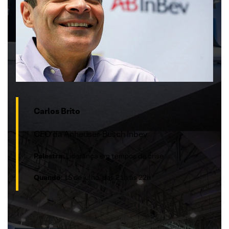
Carlos Brito
CEO da Anheuser-Busch Inbev
Palestra
: Liderança em tempos de crise
Quando
: 15 de julho, das 21h às 22h