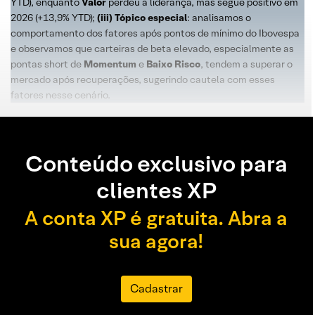
YTD), enquanto
Valor
perdeu a liderança, mas segue positivo em
2026 (+13,9% YTD);
(iii) Tópico especial
: analisamos o
comportamento dos fatores após pontos de mínimo do Ibovespa
e observamos que carteiras de beta elevado, especialmente as
pontas short de
Momentum
e
Baixo Risco
, tendem a superar o
mercado após recuperações, sugerindo cautela com esses
fatores nesse cenário.
Conteúdo exclusivo para
clientes XP
A conta XP é gratuita. Abra a
sua agora!
Cadastrar