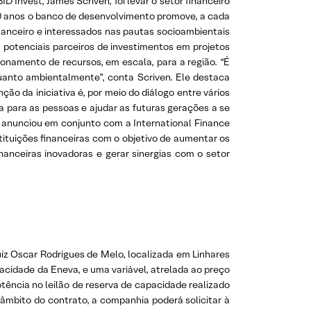
Invest, James Scriven, foi levar o setor financeiro
20 anos o banco de desenvolvimento promove, a cada
inanceiro e interessados nas pautas socioambientais
potenciais parceiros de investimentos em projetos
ionamento de recursos, em escala, para a região. “É
anto ambientalmente”, conta Scriven. Ele destaca
ção da iniciativa é, por meio do diálogo entre vários
a para as pessoas e ajudar as futuras gerações a se
t anunciou em conjunto com a International Finance
ituições financeiras com o objetivo de aumentar os
inanceiras inovadoras e gerar sinergias com o setor
uiz Oscar Rodrigues de Melo, localizada em Linhares
pacidade da Eneva, e uma variável, atrelada ao preço
tência no leilão de reserva de capacidade realizado
âmbito do contrato, a companhia poderá solicitar à