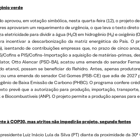
gênio verde
 aprovou, em votação simbólica, nesta quarta-feira (12), o projeto de
ores aprovaram um requerimento de urgência, o que leva o texto direto 
a eletricidade para dividir a água (H₂O) em hidrogênio (H₂) e oxigênio (
ra incentivar a descarbonização da matriz energética do País. O pr
), isentando de contribuições empresas que, no prazo de cinco anos,
IS/Cofins e PIS/Cofins-Importação a aquisição de matérias-primas, d
lator, Otto Alencar (PSD-BA), acatou uma emenda do senador Fern
ndo etanol, possam se beneficiar do Rehidro. Antes, apenas produt
acatou uma emenda do senador Cid Gomes (PSB-CE) que adia de 2027 pa
ogênio de Baixa Emissão de Carbono (PHBC). O programa confere créd
exto prevê que a autorização para produção, importação, transporte
 e Biocombustíveis (ANP). O projeto permite a produção apenas para e
te à COP30, mas atritos não impedirão projeto, segundo fontes
presidente Luiz Inácio Lula da Silva (PT) diante da proximidade da 3