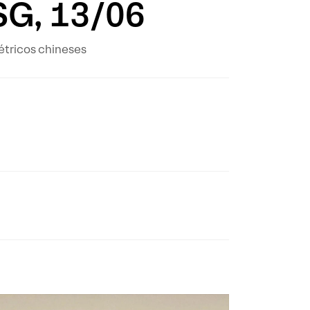
SG, 13/06
étricos chineses