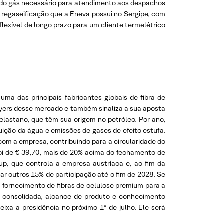
o do gás necessário para atendimento aos despachos
e regaseificação que a Eneva possui no Sergipe, com
lexível de longo prazo para um cliente termelétrico
ma das principais fabricantes globais de fibra de
layers desse mercado e também sinaliza a sua aposta
 elastano, que têm sua origem no petróleo. Por ano,
ição da água e emissões de gases de efeito estufa.
 com a empresa, contribuindo para a circularidade do
foi de € 39,70, mais de 20% acima do fechamento de
up, que controla a empresa austríaca e, ao fim da
ar outros 15% de participação até o fim de 2028. Se
 no fornecimento de fibras de celulose premium para a
ia consolidada, alcance de produto e conhecimento
ixa a presidência no próximo 1º de julho. Ele será