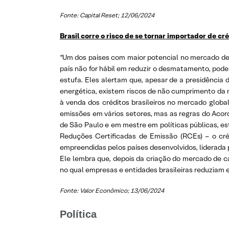
Fonte: Capital Reset; 12/06/2024
Brasil corre o risco de se tornar importador de cr
“Um dos países com maior potencial no mercado de c
país não for hábil em reduzir o desmatamento, pode
estufa. Eles alertam que, apesar de a presidência 
energética, existem riscos de não cumprimento da 
à venda dos créditos brasileiros no mercado global
emissões em vários setores, mas as regras do Acor
de São Paulo e em mestre em políticas públicas, est
Reduções Certificadas de Emissão (RCEs) – o cr
empreendidas pelos países desenvolvidos, liderada p
Ele lembra que, depois da criação do mercado de c
no qual empresas e entidades brasileiras reduziam e
Fonte: Valor Econômico; 13/06/2024
Política