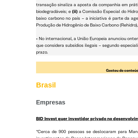
transação sinaliza a aposta da companhia em práti
biodegradáveis; e
(ii)
a Comissão Especial do Hidro
baixo carbono no país – a iniciativa é parte da a
Produção de Hidrogênio de Baixo Carbono (Rehidro),
• No internacional, a União Europeia anunciou onte
que considera subsídios ilegais – segundo especia
prazo.
Gostou do conteúd
Brasil
Empresas
BID Invest quer investidor privado no desenvolv
“Cerca de 900 pessoas se deslocaram para Manau