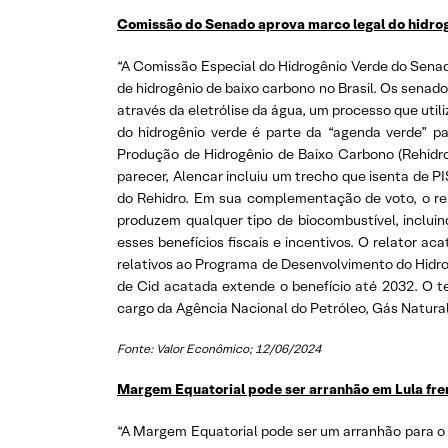
Comissão do Senado aprova marco legal do hidro
“A Comissão Especial do Hidrogênio Verde do Senado
de hidrogênio de baixo carbono no Brasil. Os senad
através da eletrólise da água, um processo que utiliz
do hidrogênio verde é parte da “agenda verde” pa
Produção de Hidrogênio de Baixo Carbono (Rehidro
parecer, Alencar incluiu um trecho que isenta de P
do Rehidro. Em sua complementação de voto, o re
produzem qualquer tipo de biocombustível, inclui
esses benefícios fiscais e incentivos. O relator 
relativos ao Programa de Desenvolvimento do Hidr
de Cid acatada extende o benefício até 2032. O t
cargo da Agência Nacional do Petróleo, Gás Natural
Fonte: Valor Econômico; 12/06/2024
Margem Equatorial pode ser arranhão em Lula fren
“A Margem Equatorial pode ser um arranhão para o 