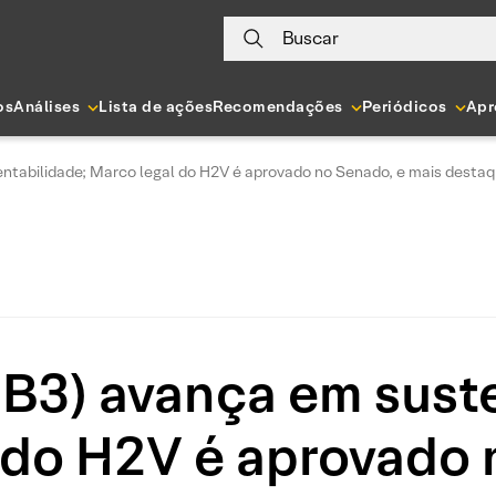
Buscar
os
Análises
Lista de ações
Recomendações
Periódicos
Apr
tabilidade; Marco legal do H2V é aprovado no Senado, e mais desta
B3) avança em suste
 do H2V é aprovado 