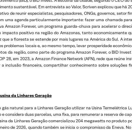
imento (BID), o BID Invest. A escolha da cidade, segundo o CEO do BID 
imento sustentável. Em entrevista ao Valor, Scriven explicou que há 
etivo de reunir especialistas, pesquisadores, ONGs, governos, setor f
com uma agenda particularmente importante: fazer uma chamada para 
tiva Amazon Forever, um programa guarda-chuva para acelerar o direc
m impacto positivo na região do Amazonas, tanto economicamente qu
z que a floresta se estende por mais lugares na América do Sul. A inten
a os problemas locais e, ao mesmo tempo, levar prosperidade econômic
jetos da região, como parte do programa Amazon Forever, o BID Inves
P 28, em 2023, a Amazon Finance Network (AFN), rede que reúne inst
r a inclusão financeira, compartilhar conhecimento sobre soluções f
 usina da Linhares Geração
gás natural para a Linhares Geração utilizar na Usina Termelétrica L
o e considera duas parcelas, uma fixa, para remunerar a reserva de ca
A usina da Linhares Geração comercializou 204 megawatts no produto po
aneiro de 2026, quando também se inicia o compromisso da Eneva. No 