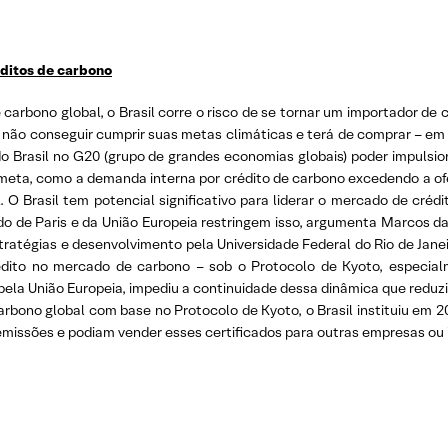
éditos de carbono
arbono global, o Brasil corre o risco de se tornar um importador de c
 não conseguir cumprir suas metas climáticas e terá de comprar – em v
do Brasil no G20 (grupo de grandes economias globais) poder impulsi
meta, como a demanda interna por crédito de carbono excedendo a ofe
. O Brasil tem potencial significativo para liderar o mercado de cr
do de Paris e da União Europeia restringem isso, argumenta Marcos da
ratégias e desenvolvimento pela Universidade Federal do Rio de Janeiro
édito no mercado de carbono – sob o Protocolo de Kyoto, especi
ela União Europeia, impediu a continuidade dessa dinâmica que reduzia
arbono global com base no Protocolo de Kyoto, o Brasil instituiu e
missões e podiam vender esses certificados para outras empresas ou in