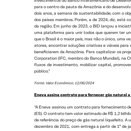
investimentos do Banco Interamericano de Desenvolv
para o centro da pauta da Amazônia e do desenvolv
dois anos, a semana da sustentabilidade, com o obj
dos países membros. Porém, a de 2024, diz, está 
da região. Em junho de 2023, o BID lançou a inicia
uma plataforma para unir todos que querem ter u
que o Brasil é o maior país, mas não o único, uma ve
atores, encontrar soluções criativas e viáveis par
beneficiarem da Amazônia. Para capitalizar os pro
Corporation (IFC, membro do Banco Mundial), na CO
fluxos de investimento, mobilizar capital, promove
público.”
Fonte: Valor Econômico; 12/06/2024
Eneva assina contrato para fornecer gás natural a
“A Eneva assinou um contrato para fornecimento de 
(ES). O contrato tem valor estimado de R$ 1,2 bilhã
de referência do preço de gás natural liquefeito. 
dezembro de 2021, com entrega a partir de 1º de j