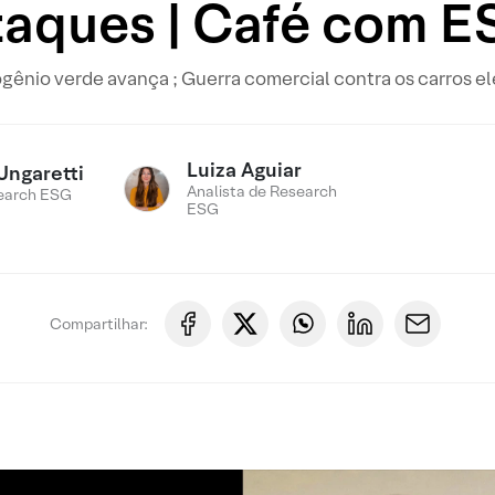
taques | Café com E
gênio verde avança ; Guerra comercial contra os carros el
Luiza Aguiar
Ungaretti
Analista de Research
earch ESG
ESG
Compartilhar: