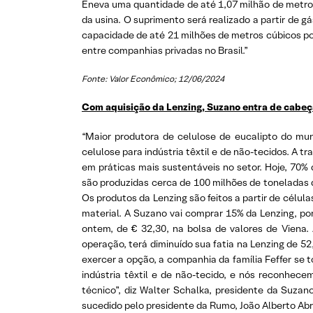
Eneva uma quantidade de até 1,07 milhão de metros
da usina. O suprimento será realizado a partir de 
capacidade de até 21 milhões de metros cúbicos por
entre companhias privadas no Brasil.”
Fonte: Valor Econômico; 12/06/2024
Com aquisição da Lenzing, Suzano entra de cabeça
“Maior produtora de celulose de eucalipto do mun
celulose para indústria têxtil e de não-tecidos. A
em práticas mais sustentáveis no setor. Hoje, 70% 
são produzidas cerca de 100 milhões de toneladas 
Os produtos da Lenzing são feitos a partir de célul
material. A Suzano vai comprar 15% da Lenzing, po
ontem, de € 32,30, na bolsa de valores de Viena.
operação, terá diminuído sua fatia na Lenzing de 5
exercer a opção, a companhia da família Feffer se to
indústria têxtil e de não-tecido, e nós reconhec
técnico”, diz Walter Schalka, presidente da Suzan
sucedido pelo presidente da Rumo, João Alberto Abr