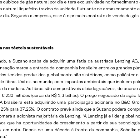
 cúbicos de gás natural por dia e terá exclusividade no forneciment
gás natural liquefeito trazido da unidade flutuante de armazenamento 
 dia. Segundo a empresa, esse é o primeiro contrato de venda de gás f
 nos têxteis sustentáveis
do, a Suzano acaba de adquirir uma fatia da austríaca Lenzing AG, u
 transação marca a entrada da companhia brasileira entre os grandes p
dos tecidos produzidos globalmente são sintéticos, como poliéster e
de fibras têxteis no mundo, com impactos ambientais que incluem polu
as da madeira. As fibras são compostáveis e biodegradáveis, de acordo
r € 230 milhões (cerca de R$ 1,3 bilhão). O preço negociado da ação 
 A brasileira está adquirindo uma participação acionária no B&C Gro
2,25% para 37,25%. O contrato prevê ainda que a Suzano poderá compr
rnará a acionista majoritária da Lenzing. “A Lenzing já é líder global
emos que há oportunidades de crescimento a partir de sua tecnolog
o, em nota. Depois de uma década à frente da companhia, Schalka de
eu.”