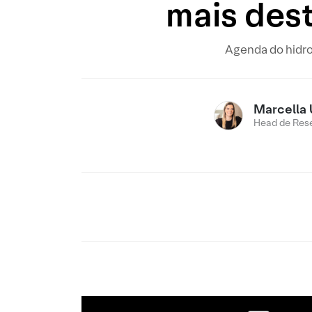
mais des
Agenda do hidro
Marcella 
Head de Res