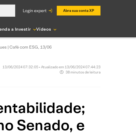
login expert
Abra sua conta XP
enda a Investir
Vídeos
ques | Café com ESG, 13/06
13/06/2024 07:32:05 • Atualizado em 13/06/2024 07:44:23
38 minutos de leitura
ntabilidade;
no Senado, e