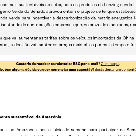
cas mais sustentáveis no setor, com os produtos da Lenzing sendo fe
gênio Verde do Senado aprovou ontem o projeto de lei que estabelece
genda verde para incentivar a descarbonização da matriz energética l
 isentando de contribuições empresas que, no prazo de cinco anos, re
m que vai aumentar as tarifas sobre os veículos importados da China
listas, a decisão vai manter os preços mais altos por mais tempo e
Gostaria de receber os relatórios ESG por e-mail
?
Clique aqui
.
o, tem alguma dúvida ou quer nos enviar uma sugestão?
Basta deixar um comentári
imento sustentável da Amazônia
s, no Amazonas, neste início de semana para participar da Sema