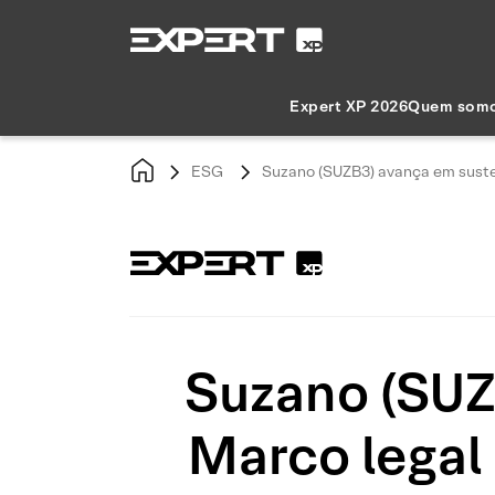
Expert XP 2026
Quem som
ESG
Suzano (SUZB3) avança em susten
Suzano (SUZ
Marco legal