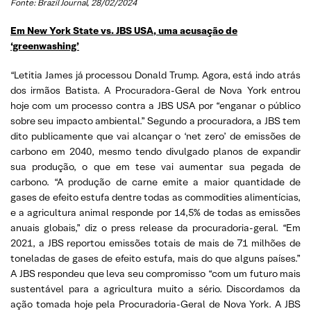
Fonte: Brazil Journal, 28/02/2024
Em New York State vs. JBS USA, uma acusação de
‘greenwashing’
“Letitia James já processou Donald Trump. Agora, está indo atrás
dos irmãos Batista. A Procuradora-Geral de Nova York entrou
hoje com um processo contra a JBS USA por “enganar o público
sobre seu impacto ambiental.” Segundo a procuradora, a JBS tem
dito publicamente que vai alcançar o ‘net zero’ de emissões de
carbono em 2040, mesmo tendo divulgado planos de expandir
sua produção, o que em tese vai aumentar sua pegada de
carbono. “A produção de carne emite a maior quantidade de
gases de efeito estufa dentre todas as commodities alimentícias,
e a agricultura animal responde por 14,5% de todas as emissões
anuais globais,” diz o press release da procuradoria-geral. “Em
2021, a JBS reportou emissões totais de mais de 71 milhões de
toneladas de gases de efeito estufa, mais do que alguns países.”
A JBS respondeu que leva seu compromisso “com um futuro mais
sustentável para a agricultura muito a sério. Discordamos da
ação tomada hoje pela Procuradoria-Geral de Nova York. A JBS