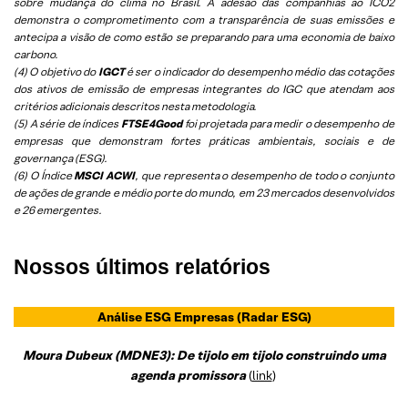
sobre mudança do clima no Brasil. A adesão das companhias ao ICO2
demonstra o comprometimento com a transparência de suas emissões e
antecipa a visão de como estão se preparando para uma economia de baixo
carbono.
(4) O objetivo do
IGCT
é ser o indicador do desempenho médio das cotações
dos ativos de emissão de empresas integrantes do IGC que atendam aos
critérios adicionais descritos nesta metodologia.
(5)
A série de índices
FTSE4Good
foi projetada para medir o desempenho de
empresas que demonstram fortes práticas ambientais, sociais e de
governança (ESG).
(6)
O Índice
MSCI ACWI
, que representa o desempenho de todo o conjunto
de ações de grande e médio porte do mundo, em 23 mercados desenvolvidos
e 26 emergentes.
Nossos últimos relatórios
Análise ESG Empresas
(Radar ESG)
Moura Dubeux (MDNE3): De tijolo em tijolo construindo uma
agenda promissora
(
link
)