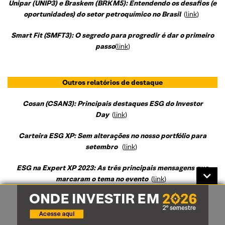
Unipar (UNIP3) e Braskem (BRKM5): Entendendo os desafios (e
oportunidades) do setor petroquímico no Brasil
(
link
)
Smart Fit (SMFT3): O segredo para progredir é dar o primeiro
passo
(
link
)
Outros relatórios de destaque
Cosan (CSAN3): Principais destaques ESG do Investor
Day
(
link
)
Carteira ESG XP: Sem alterações no nosso portfólio para
setembro
(
link
)
ESG na Expert XP 2023: As três principais mensagens que
marcaram o tema no evento
(
link
)
Relatórios Semanais
(Brunch com ESG)