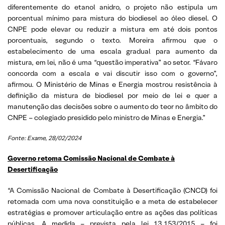
diferentemente do etanol anidro, o projeto não estipula um
porcentual mínimo para mistura do biodiesel ao óleo diesel. O
CNPE pode elevar ou reduzir a mistura em até dois pontos
porcentuais, segundo o texto. Moreira afirmou que o
estabelecimento de uma escala gradual para aumento da
mistura, em lei, não é uma “questão imperativa” ao setor. “Fávaro
concorda com a escala e vai discutir isso com o governo”,
afirmou. O Ministério de Minas e Energia mostrou resistência à
definição da mistura de biodiesel por meio de lei e quer a
manutenção das decisões sobre o aumento do teor no âmbito do
CNPE – colegiado presidido pelo ministro de Minas e Energia.”
Fonte: Exame, 28/02/2024
Governo retoma Comissão Nacional de Combate à
Desertificação
“A Comissão Nacional de Combate à Desertificação (CNCD) foi
retomada com uma nova constituição e a meta de estabelecer
estratégias e promover articulação entre as ações das políticas
públicas. A medida – prevista pela lei 13.153/2015 – foi