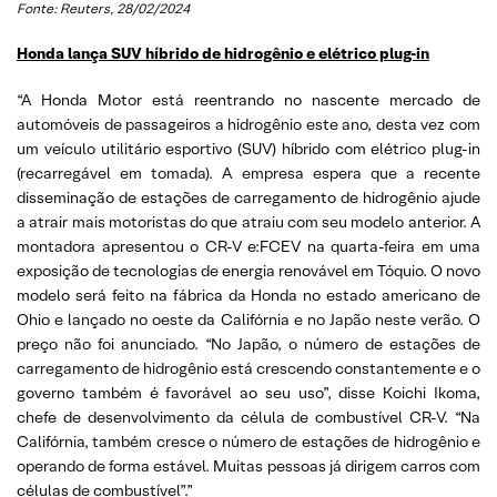
Fonte: Reuters, 28/02/2024
Honda lança SUV híbrido de hidrogênio e elétrico plug-in
“A Honda Motor está reentrando no nascente mercado de
automóveis de passageiros a hidrogênio este ano, desta vez com
um veículo utilitário esportivo (SUV) híbrido com elétrico plug-in
(recarregável em tomada). A empresa espera que a recente
disseminação de estações de carregamento de hidrogênio ajude
a atrair mais motoristas do que atraiu com seu modelo anterior. A
montadora apresentou o CR-V e:FCEV na quarta-feira em uma
exposição de tecnologias de energia renovável em Tóquio. O novo
modelo será feito na fábrica da Honda no estado americano de
Ohio e lançado no oeste da Califórnia e no Japão neste verão. O
preço não foi anunciado. “No Japão, o número de estações de
carregamento de hidrogênio está crescendo constantemente e o
governo também é favorável ao seu uso”, disse Koichi Ikoma,
chefe de desenvolvimento da célula de combustível CR-V. “Na
Califórnia, também cresce o número de estações de hidrogênio e
operando de forma estável. Muitas pessoas já dirigem carros com
células de combustível”.”