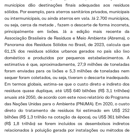
municípios dão destinações finais adequadas aos resíduos
sólidos. Por exemplo, para aterros sanitários privados, municipais
ou intermunicipais, ou ainda aterros em vala. Já 2.700 municípios,
ou seja, cerca da metade , fazem o descarte de forma incorreta,
principalmente em lixões. Já a edição mais recente da
Associação Brasileira de Resíduos e Meio Ambiente (Abrema), o
Panorama dos Resíduos Sólidos no Brasil, de 2023, calcula que
61,1% dos resíduos sólidos urbanos gerados no país são lixo
doméstico e produzidos por pequenos estabelecimentos. A
estimativa é que, aproximadamente, 27,9 milhões de toneladas
foram enviadas para os lixões e 5,3 milhões de toneladas nem
sequer foram coletados, ou seja, tiveram o descarte inadequado.
Em termos globais, estima-se que o custo direto e indireto dos
resíduos quase duplique, até US$ 640 bilhões (R$ 3,1 trilhões)
anuais até 2050, de acordo com este novo relatório do Programa
das Nações Unidas para o Ambiente (PNUMA). Em 2020, o custo
direto do tratamento de resíduos foi estimado em US$ 252
bilhões (R$ 1,3 trilhão na cotação da época), ou US$ 361 bilhões
(R$ 1,8 trilhão) se forem incluídos os desembolsos indiretos
relacionados à poluição gerada por instalações ou métodos de