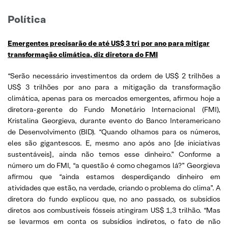
Política
Emergentes precisarão de até US$ 3 tri por ano para mitigar
transformação climática, diz diretora do FMI
“Serão necessário investimentos da ordem de US$ 2 trilhões a
US$ 3 trilhões por ano para a mitigação da transformação
climática, apenas para os mercados emergentes, afirmou hoje a
diretora-gerente do Fundo Monetário Internacional (FMI),
Kristalina Georgieva, durante evento do Banco Interamericano
de Desenvolvimento (BID). “Quando olhamos para os números,
eles são gigantescos. E, mesmo ano após ano [de iniciativas
sustentáveis], ainda não temos esse dinheiro.” Conforme a
número um do FMI, “a questão é como chegamos lá?” Georgieva
afirmou que “ainda estamos desperdiçando dinheiro em
atividades que estão, na verdade, criando o problema do clima”. A
diretora do fundo explicou que, no ano passado, os subsídios
diretos aos combustíveis fósseis atingiram US$ 1,3 trilhão. “Mas
se levarmos em conta os subsídios indiretos, o fato de não