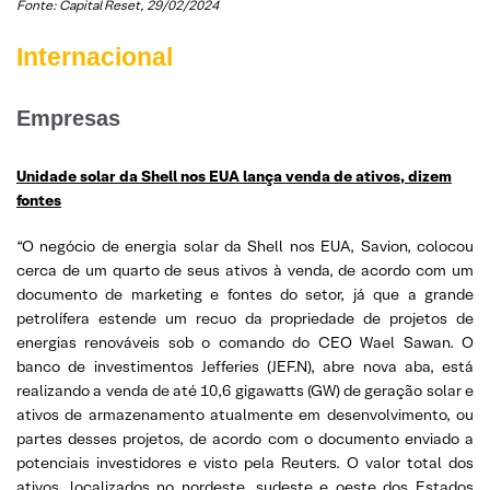
Fonte: Capital Reset, 29/02/2024
Internacional
Empresas
Unidade solar da Shell nos EUA lança venda de ativos, dizem
fontes
“O negócio de energia solar da Shell nos EUA, Savion, colocou
cerca de um quarto de seus ativos à venda, de acordo com um
documento de marketing e fontes do setor, já que a grande
petrolífera estende um recuo da propriedade de projetos de
energias renováveis sob o comando do CEO Wael Sawan. O
banco de investimentos Jefferies (JEF.N), abre nova aba, está
realizando a venda de até 10,6 gigawatts (GW) de geração solar e
ativos de armazenamento atualmente em desenvolvimento, ou
partes desses projetos, de acordo com o documento enviado a
potenciais investidores e visto pela Reuters. O valor total dos
ativos, localizados no nordeste, sudeste e oeste dos Estados