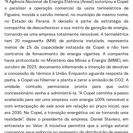
“A Agência Nacional de Energia Elétrica (Aneel) autorizou a Copel
a paralisar a operação comercial da usina termelétrica de
Figueira, movida a carvão mineral, no município de mesmo nome,
no Estado do Paraná. A decisão é parte da estratégia da
companhia de descarbonizar a sua matriz de geração de energia,
tornando-se uma empresa totalmente renovável. A termelétrica
tem 20 megawatts (MW) de potência instalada, representa
menos de 1% da capacidade instalada da Copel e não tem
contratos de fornecimento de energia vigentes. A companhia
havia protocolado no Ministério das Minas e Energia (MME), em
outubro de 2023, documento informando a intenção de devolver
a concessão da térmica à União. Enquanto aguarda resposta da
pasta, a Copel vai hibernar a planta e zerar a emissão de CO2. A
unidade, contudo, permanece pronta para que outro
concessionário venha a administrá-la. “A Copel caminha a passo
acelerado para ser uma empresa com energia 100% renovável e
com antecipação de seis anos em relação ao prazo inicial, que
era 2030. Na Copel, a transição energética vai se tornando uma
realidade”, disse o presidente da empresa, Daniel Slaviero, em
entrevista ao Valor. A iniciativa permitirá que a antiga estatal
concentre seus esforços no segmento de distribuição de energia