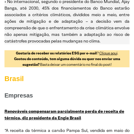
• No internacional, segundo o presidente do Banco Mundial, Ajay
Banga, até 2030, 45% dos financiamentos do Banco estarão
associados a critérios climáticos, divididos meio a meio, entre
ações de mitigação e de adaptação – a decisão vem da
compreensão de que o enfrentamento da crise climática envolve
não apenas mitigação, mas também a adaptação ao risco de
catástrofes provocadas pelas mudanças no clima.
Gostaria de receber os relatórios ESG por e-mail
?
Clique aqui
.
Gostou do conteúdo, tem alguma dúvida ou quer nos enviar uma
sugestão?
Basta deixar um comentário no final do post!
Brasil
Empresas
Renováveis compensaram parcialmente perda de receita de
térmica, diz presidente da Engie Brasil
“A receita da térmica a carvão Pampa Sul, vendida em maio do