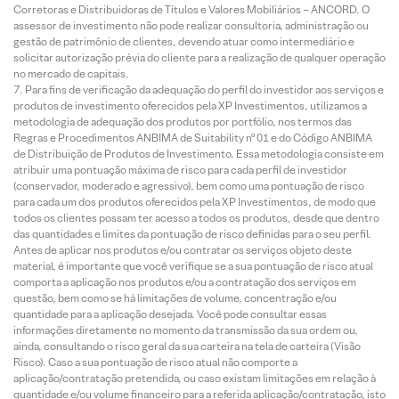
Corretoras e Distribuidoras de Títulos e Valores Mobiliários – ANCORD. O
assessor de investimento não pode realizar consultoria, administração ou
gestão de patrimônio de clientes, devendo atuar como intermediário e
solicitar autorização prévia do cliente para a realização de qualquer operação
no mercado de capitais.
Para fins de verificação da adequação do perfil do investidor aos serviços e
produtos de investimento oferecidos pela XP Investimentos, utilizamos a
metodologia de adequação dos produtos por portfólio, nos termos das
Regras e Procedimentos ANBIMA de Suitability nº 01 e do Código ANBIMA
de Distribuição de Produtos de Investimento. Essa metodologia consiste em
atribuir uma pontuação máxima de risco para cada perfil de investidor
(conservador, moderado e agressivo), bem como uma pontuação de risco
para cada um dos produtos oferecidos pela XP Investimentos, de modo que
todos os clientes possam ter acesso a todos os produtos, desde que dentro
das quantidades e limites da pontuação de risco definidas para o seu perfil.
Antes de aplicar nos produtos e/ou contratar os serviços objeto deste
material, é importante que você verifique se a sua pontuação de risco atual
comporta a aplicação nos produtos e/ou a contratação dos serviços em
questão, bem como se há limitações de volume, concentração e/ou
quantidade para a aplicação desejada. Você pode consultar essas
informações diretamente no momento da transmissão da sua ordem ou,
ainda, consultando o risco geral da sua carteira na tela de carteira (Visão
Risco). Caso a sua pontuação de risco atual não comporte a
aplicação/contratação pretendida, ou caso existam limitações em relação à
quantidade e/ou volume financeiro para a referida aplicação/contratação, isto