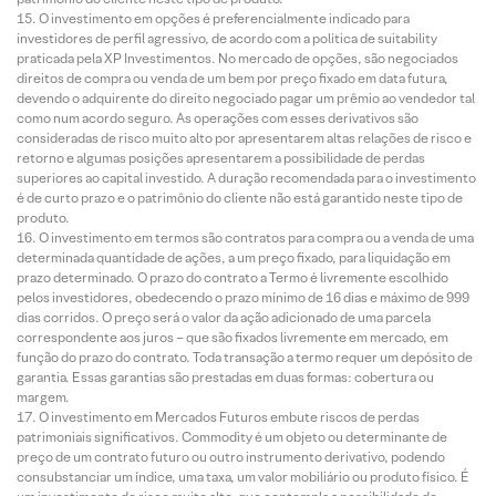
O investimento em opções é preferencialmente indicado para
investidores de perfil agressivo, de acordo com a política de suitability
praticada pela XP Investimentos. No mercado de opções, são negociados
direitos de compra ou venda de um bem por preço fixado em data futura,
devendo o adquirente do direito negociado pagar um prêmio ao vendedor tal
como num acordo seguro. As operações com esses derivativos são
consideradas de risco muito alto por apresentarem altas relações de risco e
retorno e algumas posições apresentarem a possibilidade de perdas
superiores ao capital investido. A duração recomendada para o investimento
é de curto prazo e o patrimônio do cliente não está garantido neste tipo de
produto.
O investimento em termos são contratos para compra ou a venda de uma
determinada quantidade de ações, a um preço fixado, para liquidação em
prazo determinado. O prazo do contrato a Termo é livremente escolhido
pelos investidores, obedecendo o prazo mínimo de 16 dias e máximo de 999
dias corridos. O preço será o valor da ação adicionado de uma parcela
correspondente aos juros – que são fixados livremente em mercado, em
função do prazo do contrato. Toda transação a termo requer um depósito de
garantia. Essas garantias são prestadas em duas formas: cobertura ou
margem.
O investimento em Mercados Futuros embute riscos de perdas
patrimoniais significativos. Commodity é um objeto ou determinante de
preço de um contrato futuro ou outro instrumento derivativo, podendo
consubstanciar um índice, uma taxa, um valor mobiliário ou produto físico. É