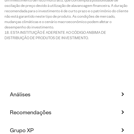
um investimento de risco muito alto, que contempla a possibilidade de
oscilação de preço devido à utilização de alavancagem financeira. A duração
recomendada para o investimento é de curto prazo e o patrimônio do cliente
não está garantido neste tipo de produto. As condições de mercado,
mudanças climáticas e o cenário macroeconômico podem afetar o
desempenho do investimento.
ESTA INSTITUIÇÃO É ADERENTE AO CÓDIGO ANBIMA DE
DISTRIBUIÇÃO DE PRODUTOS DE INVESTIMENTO.
Análises
Recomendações
Grupo XP