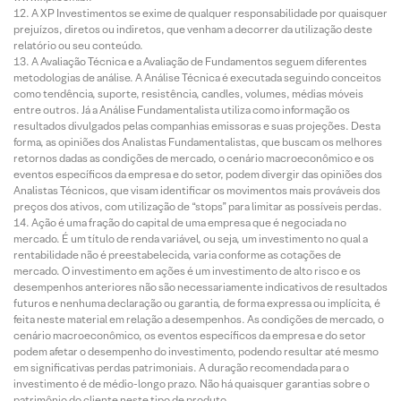
A XP Investimentos se exime de qualquer responsabilidade por quaisquer
prejuízos, diretos ou indiretos, que venham a decorrer da utilização deste
relatório ou seu conteúdo.
A Avaliação Técnica e a Avaliação de Fundamentos seguem diferentes
metodologias de análise. A Análise Técnica é executada seguindo conceitos
como tendência, suporte, resistência, candles, volumes, médias móveis
entre outros. Já a Análise Fundamentalista utiliza como informação os
resultados divulgados pelas companhias emissoras e suas projeções. Desta
forma, as opiniões dos Analistas Fundamentalistas, que buscam os melhores
retornos dadas as condições de mercado, o cenário macroeconômico e os
eventos específicos da empresa e do setor, podem divergir das opiniões dos
Analistas Técnicos, que visam identificar os movimentos mais prováveis dos
preços dos ativos, com utilização de “stops” para limitar as possíveis perdas.
Ação é uma fração do capital de uma empresa que é negociada no
mercado. É um título de renda variável, ou seja, um investimento no qual a
rentabilidade não é preestabelecida, varia conforme as cotações de
mercado. O investimento em ações é um investimento de alto risco e os
desempenhos anteriores não são necessariamente indicativos de resultados
futuros e nenhuma declaração ou garantia, de forma expressa ou implícita, é
feita neste material em relação a desempenhos. As condições de mercado, o
cenário macroeconômico, os eventos específicos da empresa e do setor
podem afetar o desempenho do investimento, podendo resultar até mesmo
em significativas perdas patrimoniais. A duração recomendada para o
investimento é de médio-longo prazo. Não há quaisquer garantias sobre o
patrimônio do cliente neste tipo de produto.