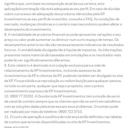
significa que, com base na composição atual da sua carteira, esta
aplicação/contratação não está adequada ao seu perfil. Em caso de dúvidas
sobre o processo de adequação dos produtos oferecidos pela XP
Investimentos ao seu perfil de investidor, consulte o FAQ. As condições de
mercado, mudanças climáticas e o cenário macroeconômico podem afetar o
desempenho do investimento.
A rentabilidade de produtos financeiros pode apresentar variações e seu
preço ou valor pode aumentar ou diminuir num curto espaço de tempo. Os
desempenhos anteriores não são necessariamente indicativos de resultados
futuros. A rentabilidade divulgada não é líquida de impostos. As informações
presentes neste material são baseadas em simulações e os resultados reais
poderão ser significativamente diferentes.
Este relatório é destinado à circulação exclusiva para a rede de
relacionamento da XP Investimentos, incluindo assessores de
investimentos da XP e clientes da XP, podendo também ser divulgado no site
da XP. Fica proibida sua reprodução ou redistribuição para qualquer pessoa,
no todo ou em parte, qualquer que seja o propósito, sem o prévio
consentimento expresso da XP Investimentos.
0800 77 20202. A Ouvidoria da XP Investimentos tem a missão de servir
de canal de contato sempre que os clientes que não se sentirem satisfeitos
com as soluções dadas pela empresa aos seus problemas. O contato pode
ser realizado por meio do telefone: 0800 722 3710.
O custo da operação e a política de cobrança estão definidos nas tabelas
de custos operacionais disponibilizadas no site da XP Investimentos:
www.xpi.com.br.