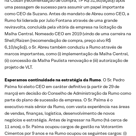
na Cosan [recomendação de compra, TP R$ 31,80/ação]) após
uma passagem de sucesso para assumir um papel importante
como CEO da Suzano. Antes do mandato de Abreu como CEO, a
Rumo foi liderada por Julio Fontana através de uma grande
reviravolta, concluída pela vitória da empresa na licitação da
Malha Central. Nomeado CEO em 2019 (vindo de uma carreira na
Shell/Raizen [recomendação de compra, preço alvo R$
6,10/ação]), o Sr. Abreu também conduziu a Rumo através de
marcos importantes, como (i) implementação da Malha Central,
(ii) concessão da Malha Paulista renovação e (iii) autorização de
projeto de VLT.
Esperamos continuidade na estratégia da Rumo
. O Sr. Pedro
Palma foi eleito CEO em caráter definitivo (a partir de 29 de
março) em decisão do Conselho de Administração da Rumo como
parte do plano de sucessão da empresa. O Sr. Palma é o
executivo mais sênior da Rumo, com vasta experiência nas áreas
de vendas, finanças, logística, desenvolvimento de novos
negócios e estratégia. Antes de ingressar na Rumo (há cerca de
11 anos), o Sr. Palma ocupou cargos de gestão na Votorantim
Cimentos por 9 anos e na Rumo ocupou os seguintes cargos: (i)