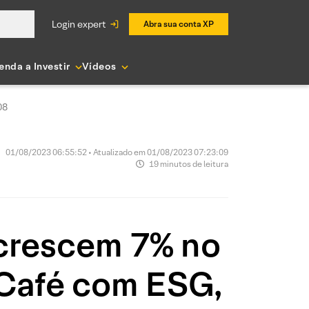
login expert
Abra sua conta XP
enda a Investir
Vídeos
08
01/08/2023 06:55:52 • Atualizado em 01/08/2023 07:23:09
19 minutos de leitura
 crescem 7% no
 Café com ESG,