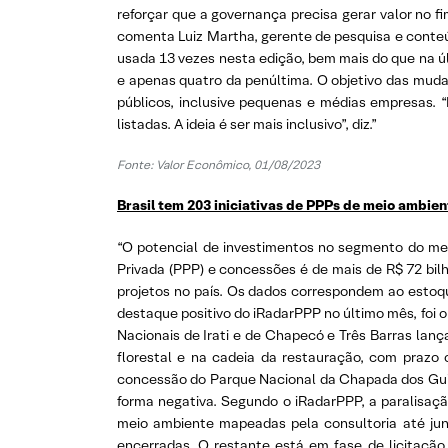
reforçar que a governança precisa gerar valor no fi
comenta Luiz Martha, gerente de pesquisa e conteú
usada 13 vezes nesta edição, bem mais do que na últ
e apenas quatro da penúltima. O objetivo das mudan
públicos, inclusive pequenas e médias empresas. 
listadas. A ideia é ser mais inclusivo”, diz.”
Fonte:
Valor Econômico, 01/08/2023
Brasil tem 203 iniciativas de PPPs de meio ambien
“O potencial de investimentos no segmento do mei
Privada (PPP) e concessões é de mais de R$ 72 bil
projetos no país. Os dados correspondem ao estoqu
destaque positivo do iRadarPPP no último mês, foi 
Nacionais de Irati e de Chapecó e Três Barras lan
florestal e na cadeia da restauração, com prazo
concessão do Parque Nacional da Chapada dos Guim
forma negativa. Segundo o iRadarPPP, a paralisaçã
meio ambiente mapeadas pela consultoria até junh
encerradas. O restante está em fase de licitaçã