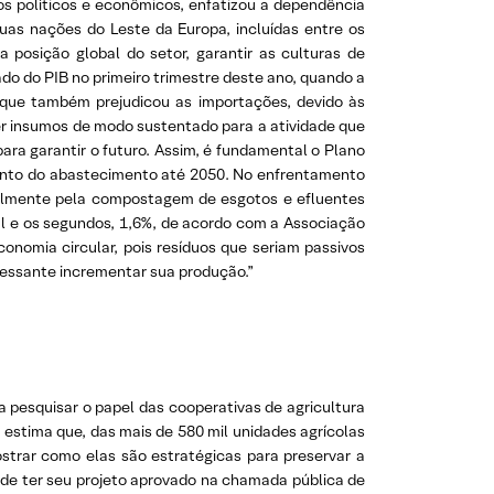
os políticos e econômicos, enfatizou a dependência
duas nações do Leste da Europa, incluídas entre os
 posição global do setor, garantir as culturas de
do do PIB no primeiro trimestre deste ano, quando a
 que também prejudicou as importações, devido às
ver insumos de modo sustentado para a atividade que
ara garantir o futuro. Assim, é fundamental o Plano
amento do abastecimento até 2050. No enfrentamento
ipalmente pela compostagem de esgotos e efluentes
nal e os segundos, 1,6%, de acordo com a Associação
conomia circular, pois resíduos que seriam passivos
eressante incrementar sua produção.”
 a pesquisar o papel das cooperativas de agricultura
 estima que, das mais de 580 mil unidades agrícolas
ostrar como elas são estratégicas para preservar a
a de ter seu projeto aprovado na chamada pública de