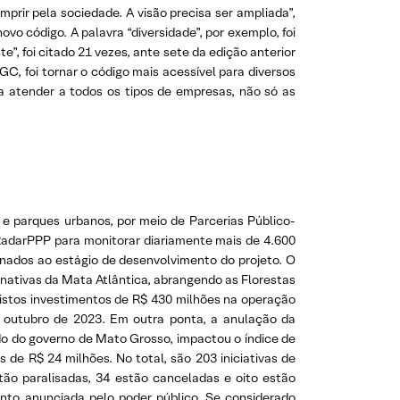
mprir pela sociedade. A visão precisa ser ampliada”,
 código. A palavra “diversidade”, por exemplo, foi
”, foi citado 21 vezes, ante sete da edição anterior
C, foi tornar o código mais acessível para diversos
a atender a todos os tipos de empresas, não só as
e parques urbanos, por meio de Parcerias Público-
iRadarPPP para monitorar diariamente mais de 4.600
onados ao estágio de desenvolvimento do projeto. O
 nativas da Mata Atlântica, abrangendo as Florestas
vistos investimentos de R$ 430 milhões na operação
é outubro de 2023. Em outra ponta, a anulação da
o do governo de Mato Grosso, impactou o índice de
de R$ 24 milhões. No total, são 203 iniciativas de
tão paralisadas, 34 estão canceladas e oito estão
nto anunciada pelo poder público. Se considerado