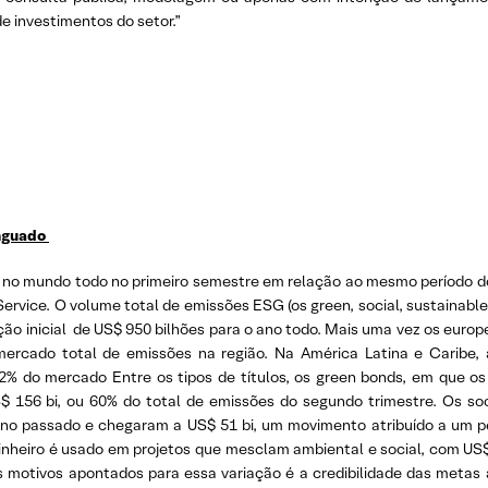
de investimentos do setor.”
nguado
% no mundo todo no primeiro semestre em relação ao mesmo período do
ervice. O volume total de emissões ESG (os green, social, sustainable 
eção inicial de US$ 950 bilhões para o ano todo. Mais uma vez os eur
mercado total de emissões na região. Na América Latina e Caribe,
 12% do mercado Entre os tipos de títulos, os green bonds, em que o
S$ 156 bi, ou 60% do total de emissões do segundo trimestre. Os so
 ano passado e chegaram a US$ 51 bi, um movimento atribuído a um 
inheiro é usado em projetos que mesclam ambiental e social, com US$ 
motivos apontados para essa variação é a credibilidade das metas a