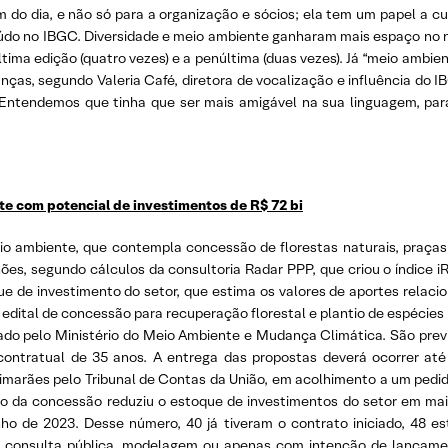
m do dia, e não só para a organização e sócios; ela tem um papel a cu
do no IBGC. Diversidade e meio ambiente ganharam mais espaço no novo
ima edição (quatro vezes) e a penúltima (duas vezes). Já “meio ambiente
ças, segundo Valeria Café, diretora de vocalização e influência do IBG
“Entendemos que tinha que ser mais amigável na sua linguagem, par
te com potencial de investimentos de R$ 72 bi
o ambiente, que contempla concessão de florestas naturais, praças 
hões, segundo cálculos da consultoria Radar PPP, que criou o índice 
e de investimento do setor, que estima os valores de aportes relaci
o edital de concessão para recuperação florestal e plantio de espécies
çado pelo Ministério do Meio Ambiente e Mudança Climática. São pre
 contratual de 35 anos. A entrega das propostas deverá ocorrer at
arães pelo Tribunal de Contas da União, em acolhimento a um pedid
o da concessão reduziu o estoque de investimentos do setor em mais 
o de 2023. Desse número, 40 já tiveram o contrato iniciado, 48 es
o, consulta pública, modelagem ou apenas com intenção de lançame