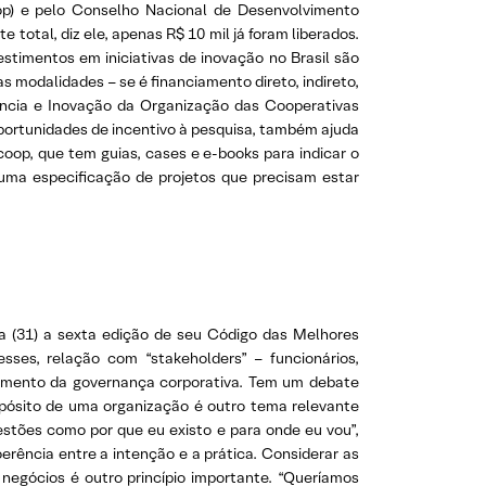
op) e pelo Conselho Nacional de Desenvolvimento
 total, diz ele, apenas R$ 10 mil já foram liberados.
timentos em iniciativas de inovação no Brasil são
s modalidades – se é financiamento direto, indireto,
gência e Inovação da Organização das Cooperativas
oportunidades de incentivo à pesquisa, também ajuda
oop, que tem guias, cases e e-books para indicar o
uma especificação de projetos que precisam estar
ira (31) a sexta edição de seu Código das Melhores
ses, relação com “stakeholders” – funcionários,
amento da governança corporativa. Tem um debate
ropósito de uma organização é outro tema relevante
stões como por que eu existo e para onde eu vou”,
oerência entre a intenção e a prática. Considerar as
negócios é outro princípio importante. “Queríamos