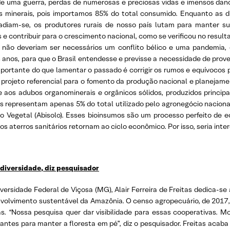
 de uma guerra, perdas de numerosas e preciosas vidas e imensos dan
las minerais, pois importamos 85% do total consumido. Enquanto as 
adiam-se, os produtores rurais de nosso país lutam para manter sua
 contribuir para o crescimento nacional, como se verificou no resulta
não deveriam ser necessários um conflito bélico e uma pandemia,
ês anos, para que o Brasil entendesse e previsse a necessidade de pro
ortante do que lamentar o passado é corrigir os rumos e equívocos p
21, projeto referencial para o fomento da produção nacional e planej
te aos adubos organominerais e orgânicos sólidos, produzidos princ
ros representam apenas 5% do total utilizado pelo agronegócio nacio
o Vegetal (Abisolo). Esses bioinsumos são um processo perfeito de e
s aterros sanitários retornam ao ciclo econômico. Por isso, seria int
diversidade, diz pesquisador
versidade Federal de Viçosa (MG), Alair Ferreira de Freitas dedica-se
nvolvimento sustentável da Amazônia. O censo agropecuário, de 2017,
as. “Nossa pesquisa quer dar visibilidade para essas cooperativas. M
ntes para manter a floresta em pé”, diz o pesquisador. Freitas acab