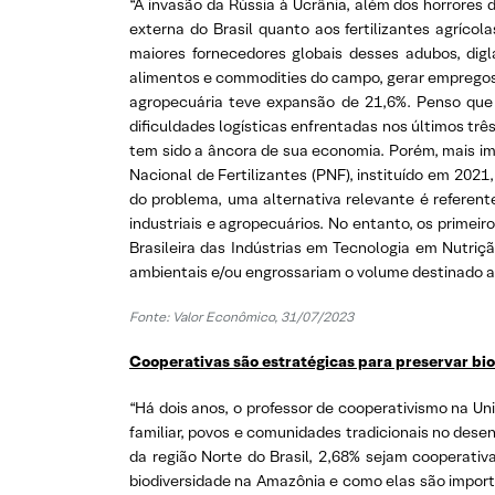
“A invasão da Rússia à Ucrânia, além dos horrores
externa do Brasil quanto aos fertilizantes agríco
maiores fornecedores globais desses adubos, digl
alimentos e commodities do campo, gerar empregos e
agropecuária teve expansão de 21,6%. Penso que 
dificuldades logísticas enfrentadas nos últimos tr
tem sido a âncora de sua economia. Porém, mais imp
Nacional de Fertilizantes (PNF), instituído em 20
do problema, uma alternativa relevante é referen
industriais e agropecuários. No entanto, os primei
Brasileira das Indústrias em Tecnologia em Nutriçã
ambientais e/ou engrossariam o volume destinado ao
Fonte:
Valor Econômico, 31/07/2023
Cooperativas são estratégicas para preservar bio
“Há dois anos, o professor de cooperativismo na Uni
familiar, povos e comunidades tradicionais no dese
da região Norte do Brasil, 2,68% sejam cooperativ
biodiversidade na Amazônia e como elas são importa