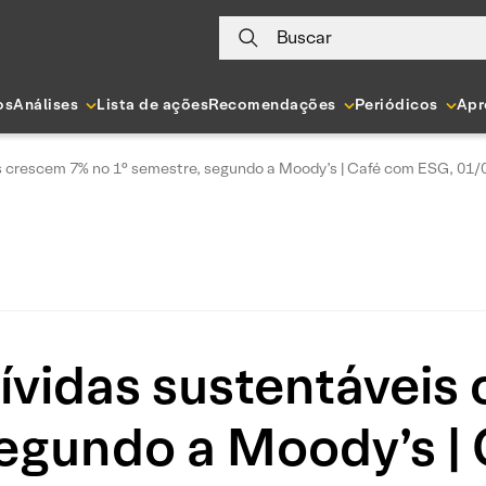
Buscar
os
Análises
Lista de ações
Recomendações
Periódicos
Apr
s crescem 7% no 1° semestre, segundo a Moody’s | Café com ESG, 01/
ívidas sustentáveis
segundo a Moody’s |