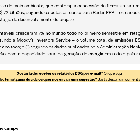
ento do meio ambiente, que contempla concessão de florestas naturai
$ 72 bilhões, segundo cálculos da consultoria Radar PPP – os dados
stágio de desenvolvimento do projeto.
ustentáveis cresceram 7% no mundo todo no primeiro semestre em re
gundo a Moody’s Investors Service – o volume total de emissões E
 o ano todo; e (ii) segundo os dados publicados pela Administração Nac
vão, com a capacidade total de geração de energia em todo o país a
Gostaria de receber os relatórios ESG por e-mail
?
Clique aqui
.
o, tem alguma dúvida ou quer nos enviar uma sugestão?
Basta deixar um comentári
 no campo