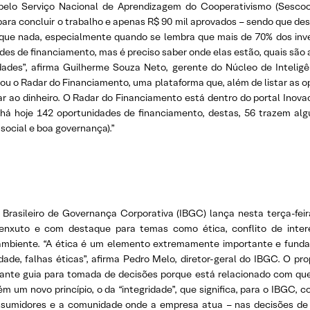
pelo Serviço Nacional de Aprendizagem do Cooperativismo (Sesco
ara concluir o trabalho e apenas R$ 90 mil aprovados – sendo que deste
que nada, especialmente quando se lembra que mais de 70% dos inves
des de financiamento, mas é preciso saber onde elas estão, quais são a
idades”, afirma Guilherme Souza Neto, gerente do Núcleo de Inteli
nçou o Radar do Financiamento, uma plataforma que, além de listar as 
 ao dinheiro. O Radar do Financiamento está dentro do portal Inovac
á hoje 142 oportunidades de financiamento, destas, 56 trazem alg
 social e boa governança).”
o Brasileiro de Governança Corporativa (IBGC) lança nesta terça-fe
enxuto e com destaque para temas como ética, conflito de interes
 ambiente. “A ética é um elemento extremamente importante e fund
ade, falhas éticas”, afirma Pedro Melo, diretor-geral do IBGC. O p
nte guia para tomada de decisões porque está relacionado com que
 um novo princípio, o da “integridade”, que significa, para o IBGC, c
consumidores e a comunidade onde a empresa atua – nas decisões de 