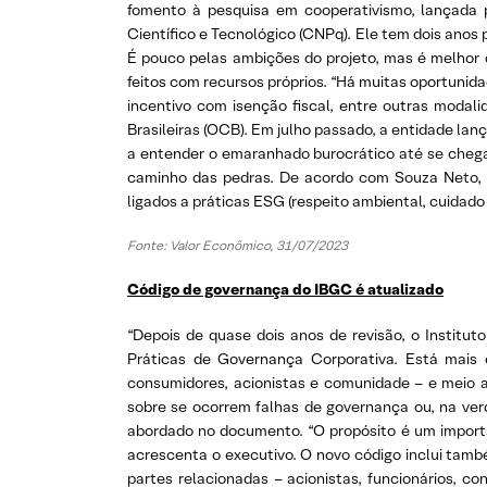
fomento à pesquisa em cooperativismo, lançada 
Científico e Tecnológico (CNPq). Ele tem dois anos p
É pouco pelas ambições do projeto, mas é melhor 
feitos com recursos próprios. “Há muitas oportunida
incentivo com isenção fiscal, entre outras modal
Brasileiras (OCB). Em julho passado, a entidade la
a entender o emaranhado burocrático até se chegar
caminho das pedras. De acordo com Souza Neto, h
ligados a práticas ESG (respeito ambiental, cuidado
Fonte:
Valor Econômico, 31/07/2023
Código de governança do IBGC é atualizado
“Depois de quase dois anos de revisão, o Institut
Práticas de Governança Corporativa. Está mais 
consumidores, acionistas e comunidade – e meio
sobre se ocorrem falhas de governança ou, na verd
abordado no documento. “O propósito é um importa
acrescenta o executivo. O novo código inclui também
partes relacionadas – acionistas, funcionários, 