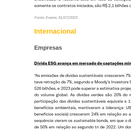
somente os contratos iniciados, são R$ 2,1 bilhões 
Fonte:
Exame, 31/07/2023
Internacional
Empresas
Dívida ESG avança em mercado de captações mi
“As emissões de dívidas sustentáveis cresceram 7
teve retração de 7%, segundo a Moody’s Investors S
526 bilhões, e 2023 pode superar a estimativa proj
do volume global. As dívidas verdes são 20% do 
participação das dívidas sustentáveis equivale a
benefícios ambientais, mantiveram a liderança: U
benefícios sociais) cresceram 24% em relação ao
sequência vieram os sustainable bonds, em que o d
de 50% em relação ao segundo tri de 2022. Um dos 