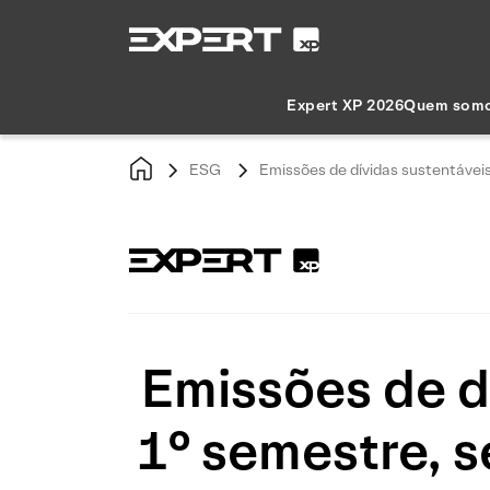
Expert XP 2026
Quem som
ESG
Emissões de dívidas sustentávei
Emissões de d
1° semestre, 