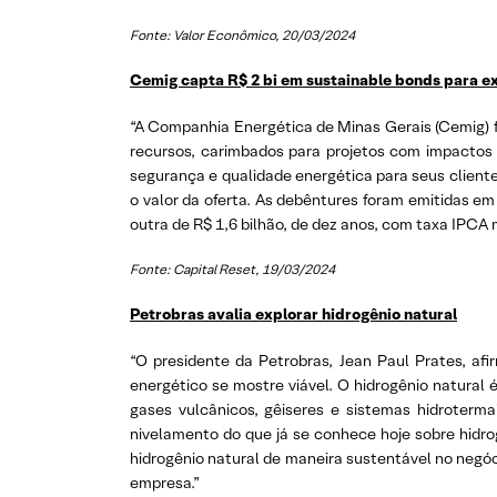
Fonte: Valor Econômico, 20/03/2024
Cemig capta R$ 2 bi em sustainable bonds para e
“A Companhia Energética de Minas Gerais (Cemig) fe
recursos, carimbados para projetos com impactos s
segurança e qualidade energética para seus cliente
o valor da oferta. As debêntures foram emitidas e
outra de R$ 1,6 bilhão, de dez anos, com taxa IPC
Fonte: Capital Reset, 19/03/2024
Petrobras avalia explorar hidrogênio natural
“O presidente da Petrobras, Jean Paul Prates, af
energético se mostre viável. O hidrogênio natura
gases vulcânicos, gêiseres e sistemas hidroterma
nivelamento do que já se conhece hoje sobre hidrog
hidrogênio natural de maneira sustentável no negóc
empresa.”