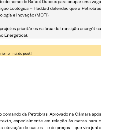
cação do nome de Rafael Dubeux para ocupar uma vaga
sição Ecológica – Haddad defendeu que a Petrobras
ologia e Inovação (MCTI).
rojetos prioritários na área de transição energética
o Energética).
o no final do post!
o e o comando da Petrobras. Aprovado na Câmara após
 texto, especialmente em relação às metas para o
 elevação de custos – e de preços – que virá junto