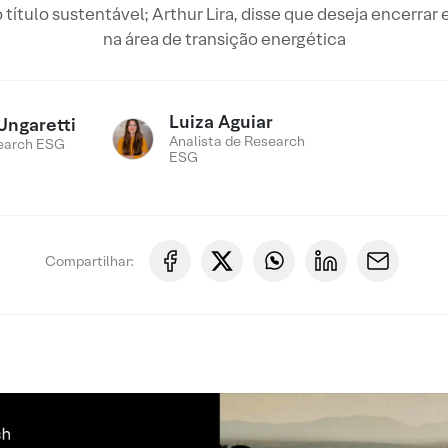
tulo sustentável; Arthur Lira, disse que deseja encerrar e
na área de transição energética
Luiza Aguiar
Ungaretti
Analista de Research
earch ESG
ESG
Compartilhar: