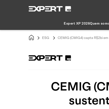
Expert XP 2026
Quem som
ESG
CEMIG (CMIG4) capta R$2bi em 2
CEMIG (CM
susten