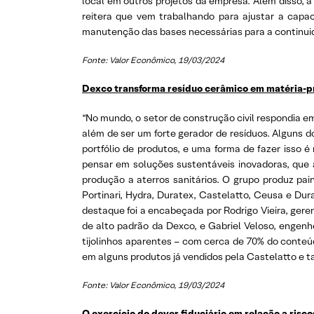
local em outros projetos da empresa. Além disso, a
reitera que vem trabalhando para ajustar a capa
manutenção das bases necessárias para a continuid
Fonte: Valor Econômico, 19/03/2024
Dexco transforma resíduo cerâmico em matéria-pr
“No mundo, o setor de construção civil respondia 
além de ser um forte gerador de resíduos. Alguns 
portfólio de produtos, e uma forma de fazer isso é
pensar em soluções sustentáveis inovadoras, que 
produção a aterros sanitários. O grupo produz pai
Portinari, Hydra, Duratex, Castelatto, Ceusa e Du
destaque foi a encabeçada por Rodrigo Vieira, ger
de alto padrão da Dexco, e Gabriel Veloso, engenhe
tijolinhos aparentes – com cerca de 70% do conteú
em alguns produtos já vendidos pela Castelatto e t
Fonte: Valor Econômico, 19/03/2024
O exercício do dever fiduciário em relação a risc