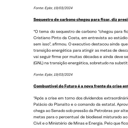
Fonte: Epbr, 19/03/2024
Sequestro de carbono chegou para ficar, diz presi
“O tema do sequestro de carbono “chegou para ficar
Cristiano Pinto da Costa, em entrevista ao estúd
sem isso”, afirmou. O executivo destacou ainda q
transição energética para atingir as metas de des
vai seguir firme por muitas décadas e ainda deve 
(GNL) na transição energética, sobretudo na substit
Fonte: Epbr, 19/03/2024
Combustível do Futuro é a nova frente da crise en
“Após a crise em torno dos dividendos extraordinár
Palácio do Planalto e o comando da estatal. Apro
chega ao Senado sob pressão da Petrobras por alter
metas para o percentual de biodiesel misturado ao 
Civil e o Ministério de Minas e Energia. Pelo que f