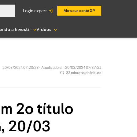
login expert
Abra sua conta XP
enda a Investir
Vídeos
20/03/2024 07:20:23 • Atualizado em 20/03/2024 07:37:51
33 minutos de leitura
 2o título
, 20/03