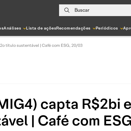
Buscar
os
Análises
Lista de ações
Recomendações
Periódicos
Apr
o título sustentável | Café com ESG, 20/03
IG4) capta R$2bi em
tável | Café com ESG