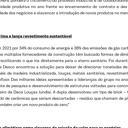
 Aeris pondera o tratamento do processo industrial e de colaborador
cidade produtiva no ano frente ao encerramento do contrato e das 
ade dos negócios e alavancar a introdução de novos produtos no mer
ima e lança revestimento sustentável
em 2021 por 34% do consumo de energia e 38% das emissões de gás car
dos múltiplos fornecedores da construção têm buscado formas de dim
 reutilizando o que iria diretamente para o aterro sanitário. Foi d
a Dexco encontrou a solução para deixar de direcionar toneladas de
néis de madeira industrializada, louças, metais sanitários, revestim
rafloor. Das milhares ideias apresentadas a lideranças do grupo no a
ente de pesquisa e desenvolvimento de estruturas voltadas para concr
iro da Deca Louças Jundiaí. A dupla desenvolveu um tipo de brick – 
do de cerâmicas que seriam descartadas – resíduo que chamam de pitc
ambém criar um novo produto do zero.”
os climáticos como alavanca de criação de valor para os negócios