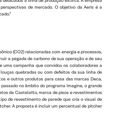
es dedicados à linha de produção extinta. A empresa
perspectivas de mercado. O objetivo da Aeris é a
cado.”
bônico (CO2) relacionadas com energia e processos,
inuir a pegada de carbono de sua operação e de seu
urante uma campanha que convidou os colaboradores a
 louças quebradas ou com defeitos da sua linha de
entos e outros produtos para casa das marcas Deca,
no passado no âmbito do programa Imagine, o grande
etos da Castelatto, marca de pisos e revestimentos
tipo de revestimento de parede que cria o visual de
her. A proposta é incluir um percentual de pitcher