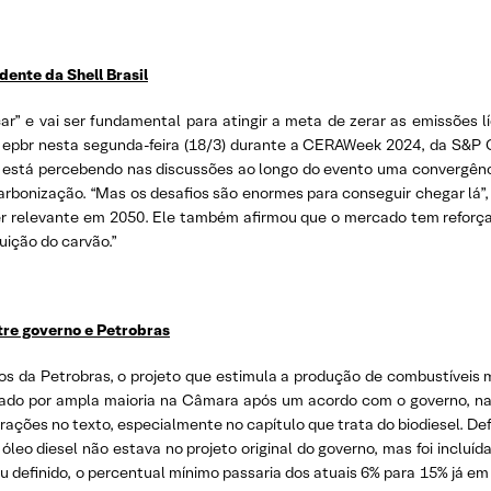
dente da Shell Brasil
” e vai ser fundamental para atingir a meta de zerar as emissões líq
io epbr nesta segunda-feira (18/3) durante a CERAWeek 2024, da S&P 
ue está percebendo nas discussões ao longo do evento uma convergênc
carbonização. “Mas os desafios são enormes para conseguir chegar lá”
ser relevante em 2050. Ele também afirmou que o mercado tem reforçad
uição do carvão.”
tre governo e Petrobras
ios da Petrobras, o projeto que estimula a produção de combustíveis
vado por ampla maioria na Câmara após um acordo com o governo, n
ações no texto, especialmente no capítulo que trata do biodiesel. De
óleo diesel não estava no projeto original do governo, mas foi inclu
icou definido, o percentual mínimo passaria dos atuais 6% para 15% já e