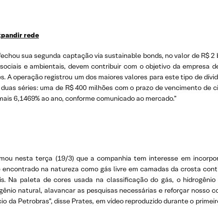
xpandir rede
chou sua segunda captação via sustainable bonds, no valor de R$ 2 bi
ociais e ambientais, devem contribuir com o objetivo da empresa de 
s. A operação registrou um dos maiores valores para este tipo de dívid
m duas séries: uma de R$ 400 milhões com o prazo de vencimento de c
A mais 6,1469% ao ano, conforme comunicado ao mercado.”
irmou nesta terça (19/3) que a companhia tem interesse em incorpor
l é encontrado na natureza como gás livre em camadas da crosta cont
is. Na paleta de cores usada na classificação do gás, o hidrogên
ênio natural, alavancar as pesquisas necessárias e reforçar nosso c
io da Petrobras”, disse Prates, em vídeo reproduzido durante o primei