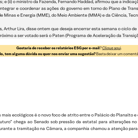
s; e (ii) o ministro da Fazenda, Fernando Haddad, afirmou que a indi
integrar e coordenar as ações do governo em torno do Plano de Tran
 de Minas e Energia (MME), do Meio Ambiente (MMA) e da Ciência, Tecn
, Arthur Lira, disse ontem que deseja encerrar esta semana o ciclo de p
próximo a ser votado será o Paten (Programa de Aceleração da Transiçã
Gostaria de receber os relatórios ESG por e-mail
?
Clique aqui
.
o, tem alguma dúvida ou quer nos enviar uma sugestão?
Basta deixar um comentári
 mais ecológicos é o novo foco de atrito entre o Palácio do Planalt
uturo” chega ao Senado sob pressão da estatal para alterações no
 Durante a tramitação na Câmara, a companhia chamou a atenção para a