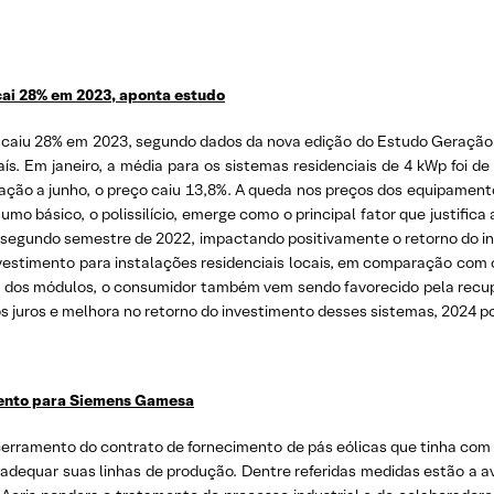
cai 28% em 2023, aponta estudo
 caiu 28% em 2023, segundo dados da nova edição do Estudo Geração Di
aís. Em janeiro, a média para os sistemas residenciais de 4 kWp foi 
ão a junho, o preço caiu 13,8%. A queda nos preços dos equipamentos
mo básico, o polissilício, emerge como o principal fator que justific
o segundo semestre de 2022, impactando positivamente o retorno do i
vestimento para instalações residenciais locais, em comparação com o
o dos módulos, o consumidor também vem sendo favorecido pela rec
 juros e melhora no retorno do investimento desses sistemas, 2024 pod
mento para Siemens Gamesa
encerramento do contrato de fornecimento de pás eólicas que tinha c
readequar suas linhas de produção. Dentre referidas medidas estão a 