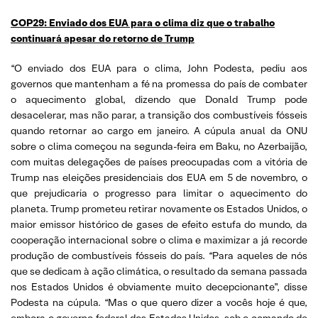
COP29: Enviado dos EUA para o clima diz que o trabalho
continuará apesar do retorno de Trump
“O enviado dos EUA para o clima, John Podesta, pediu aos
governos que mantenham a fé na promessa do país de combater
o aquecimento global, dizendo que Donald Trump pode
desacelerar, mas não parar, a transição dos combustíveis fósseis
quando retornar ao cargo em janeiro. A cúpula anual da ONU
sobre o clima começou na segunda-feira em Baku, no Azerbaijão,
com muitas delegações de países preocupadas com a vitória de
Trump nas eleições presidenciais dos EUA em 5 de novembro, o
que prejudicaria o progresso para limitar o aquecimento do
planeta. Trump prometeu retirar novamente os Estados Unidos, o
maior emissor histórico de gases de efeito estufa do mundo, da
cooperação internacional sobre o clima e maximizar a já recorde
produção de combustíveis fósseis do país. “Para aqueles de nós
que se dedicam à ação climática, o resultado da semana passada
nos Estados Unidos é obviamente muito decepcionante”, disse
Podesta na cúpula. “Mas o que quero dizer a vocês hoje é que,
embora o governo federal dos Estados Unidos, sob o comando de