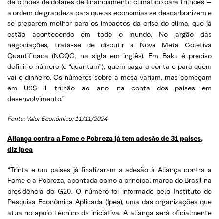
de bilhões de dólares de financiamento climático para trilhões —
a ordem de grandeza para que as economias se descarbonizem e
se preparem melhor para os impactos da crise do clima, que já
estão acontecendo em todo o mundo. No jargão das
negociações, trata-se de discutir a Nova Meta Coletiva
Quantificada (NCQG, na sigla em inglês). Em Baku é preciso
definir o número (o “quantum”), quem paga a conta e para quem
vai o dinheiro. Os números sobre a mesa variam, mas começam
em US$ 1 trilhão ao ano, na conta dos países em
desenvolvimento.”
Fonte: Valor Econômico; 11/11/2024
Aliança contra a Fome e Pobreza já tem adesão de 31 países,
diz Ipea
“Trinta e um países já finalizaram a adesão à Aliança contra a
Fome e a Pobreza, apontada como a principal marca do Brasil na
presidência do G20. O número foi informado pelo Instituto de
Pesquisa Econômica Aplicada (Ipea), uma das organizações que
atua no apoio técnico da iniciativa. A aliança será oficialmente