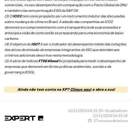
comerciais, no seu desempenho em comparação com o Pacto Global da ONU
e também cias sem pontuação ESG da S&P DJI.
(3) O
ICO2
tem como propósito ser um instrumento indutor das discussões
sobre mudança do clima no Brasil. A adesão das companhias ao ICO2
demonstra o comprometimento com a transparência de suas emissões e
antecipa a visão de como estão se preparando para uma economia de baixo
carbono.
(4) O objetivo do
IGCT
é ser o indicador do desempenho médio das cotações
dos ativos de emissão de empresas integrantes do IGC que atendam aos
critérios adicionais descritos nesta metodologia.
(5)
A série de índices
FTSE4Good
foi projetada para medir o desempenho de
empresas que demonstram fortes práticas ambientais, sociais e de
governança (ESG).
.
Ainda não tem conta na XP?
Clique aqui
e abra a sua!
12/11/2024 04:33:29 • Atualizado em
12/11/2024 04:53:16
27 minutos de leitura