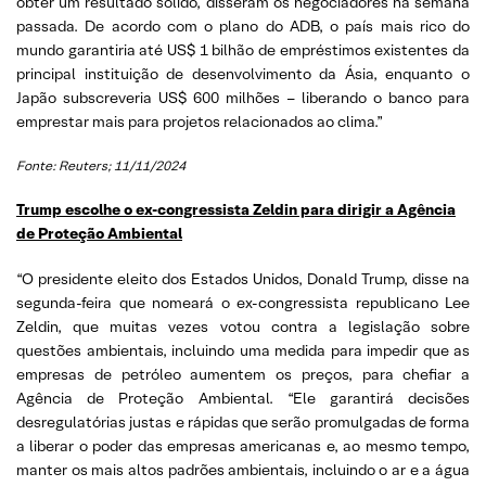
obter um resultado sólido, disseram os negociadores na semana
passada. De acordo com o plano do ADB, o país mais rico do
mundo garantiria até US$ 1 bilhão de empréstimos existentes da
principal instituição de desenvolvimento da Ásia, enquanto o
Japão subscreveria US$ 600 milhões – liberando o banco para
emprestar mais para projetos relacionados ao clima.”
Fonte: Reuters; 11/11/2024
Trump escolhe o ex-congressista Zeldin para dirigir a Agência
de Proteção Ambiental
“O presidente eleito dos Estados Unidos, Donald Trump, disse na
segunda-feira que nomeará o ex-congressista republicano Lee
Zeldin, que muitas vezes votou contra a legislação sobre
questões ambientais, incluindo uma medida para impedir que as
empresas de petróleo aumentem os preços, para chefiar a
Agência de Proteção Ambiental. “Ele garantirá decisões
desregulatórias justas e rápidas que serão promulgadas de forma
a liberar o poder das empresas americanas e, ao mesmo tempo,
manter os mais altos padrões ambientais, incluindo o ar e a água