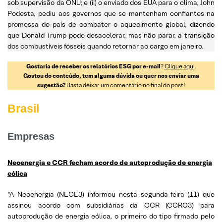
sob supervisão da ONU; e (ii) o enviado dos EUA para o clima, John
Podesta, pediu aos governos que se mantenham confiantes na
promessa do país de combater o aquecimento global, dizendo
que Donald Trump pode desacelerar, mas não parar, a transição
dos combustíveis fósseis quando retornar ao cargo em janeiro.
Gostaria de receber os relatórios ESG por e-mail
?
Clique aqui
.
Gostou do conteúdo, tem alguma dúvida ou quer nos enviar uma
sugestão?
Basta deixar um comentário no final do post!
Brasil
Empresas
Neoenergia e CCR fecham acordo de autoprodução de energia
eólica
“A Neoenergia (NEOE3) informou nesta segunda-feira (11) que
assinou acordo com subsidiárias da CCR (CCRO3) para
autoprodução de energia eólica, o primeiro do tipo firmado pelo