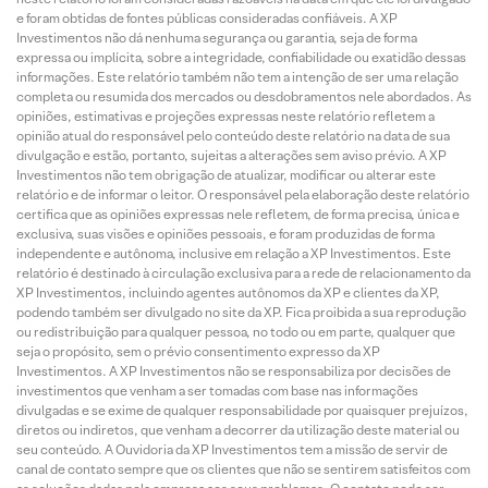
e foram obtidas de fontes públicas consideradas confiáveis. A XP
Investimentos não dá nenhuma segurança ou garantia, seja de forma
expressa ou implícita, sobre a integridade, confiabilidade ou exatidão dessas
informações. Este relatório também não tem a intenção de ser uma relação
completa ou resumida dos mercados ou desdobramentos nele abordados. As
opiniões, estimativas e projeções expressas neste relatório refletem a
opinião atual do responsável pelo conteúdo deste relatório na data de sua
divulgação e estão, portanto, sujeitas a alterações sem aviso prévio. A XP
Investimentos não tem obrigação de atualizar, modificar ou alterar este
relatório e de informar o leitor. O responsável pela elaboração deste relatório
certifica que as opiniões expressas nele refletem, de forma precisa, única e
exclusiva, suas visões e opiniões pessoais, e foram produzidas de forma
independente e autônoma, inclusive em relação a XP Investimentos. Este
relatório é destinado à circulação exclusiva para a rede de relacionamento da
XP Investimentos, incluindo agentes autônomos da XP e clientes da XP,
podendo também ser divulgado no site da XP. Fica proibida a sua reprodução
ou redistribuição para qualquer pessoa, no todo ou em parte, qualquer que
seja o propósito, sem o prévio consentimento expresso da XP
Investimentos. A XP Investimentos não se responsabiliza por decisões de
investimentos que venham a ser tomadas com base nas informações
divulgadas e se exime de qualquer responsabilidade por quaisquer prejuízos,
diretos ou indiretos, que venham a decorrer da utilização deste material ou
seu conteúdo. A Ouvidoria da XP Investimentos tem a missão de servir de
canal de contato sempre que os clientes que não se sentirem satisfeitos com