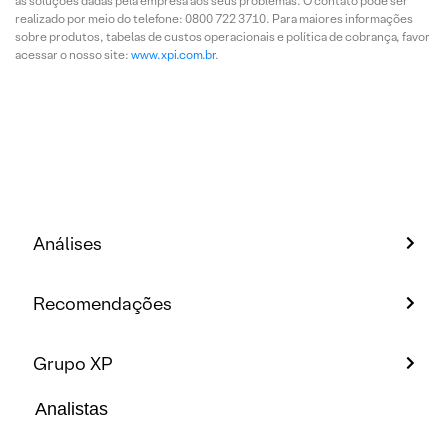
as soluções dadas pela empresa aos seus problemas. O contato pode ser
realizado por meio do telefone: 0800 722 3710. Para maiores informações
sobre produtos, tabelas de custos operacionais e política de cobrança, favor
acessar o nosso site:
www.xpi.com.br
.
Análises
Recomendações
Grupo XP
Analistas