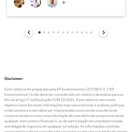
Disclaimer:
Este relatório foi preparado pela XP Investimentos CCTVM S.A. (“XP
Investimentos”) e não deve ser considerado um relatório de análise para os
fins do artigo 1º na Resolução CVM 20/2021. Este relatório tem como
objetivo único fornecer informações macroeconômicas e análises políticas,
e não constitui e nem deve ser interpretado como sendo uma oferta de
compra/venda ou como uma solicitação de uma oferta de compra/venda de
qualquer instrumento financeiro, ou de participação em uma determinada
estratégia de negócios em qualquer jurisdição. As informações contidas
neste relatório foram consideradas razoáveis na data em que ele foi divulgado