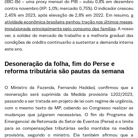
(IBC-Br) – uma proxy mensal do PIB – subiu 0,8% em dezembro
contra novembro (XP: 1,0%; mercado: 0,75%). O indicador cresceu
2,45% em 2023, após elevação de 2,8% em 2022. Em resumo,
a
atividade econômica brasileira ganhou tração nos últimos meses,
impulsionada principalmente pelo consumo das famílias
. A nosso
ver, a solidez do mercado de trabalho e a melhoria gradual das
condições de crédito continuarão a sustentar a demanda interna
este ano.
Desoneração da folha, fim do Perse e
reforma tributária são pautas da semana
O Ministro da Fazenda, Fernando Haddad, confirmou que a
reoneração será suprimida da Medida provisória 1202/2023,
passando a ser tratada em projeto de lei com regime de urgência,
com o mesmo texto da MP, cabendo ao Congresso realizar as
mudanças que julgarem necessárias. O fim do Programa de
Emergencial de Retomada do Setor de Eventos (Perse) e o limite
para as compensações tributárias serão mantidos na medida
provisória, segundo o ministro. Ele também afirmou que a