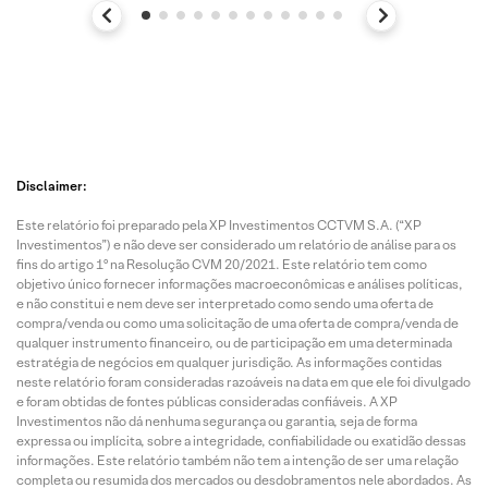
Disclaimer:
Este relatório foi preparado pela XP Investimentos CCTVM S.A. (“XP
Investimentos”) e não deve ser considerado um relatório de análise para os
fins do artigo 1º na Resolução CVM 20/2021. Este relatório tem como
objetivo único fornecer informações macroeconômicas e análises políticas,
e não constitui e nem deve ser interpretado como sendo uma oferta de
compra/venda ou como uma solicitação de uma oferta de compra/venda de
qualquer instrumento financeiro, ou de participação em uma determinada
estratégia de negócios em qualquer jurisdição. As informações contidas
neste relatório foram consideradas razoáveis na data em que ele foi divulgado
e foram obtidas de fontes públicas consideradas confiáveis. A XP
Investimentos não dá nenhuma segurança ou garantia, seja de forma
expressa ou implícita, sobre a integridade, confiabilidade ou exatidão dessas
informações. Este relatório também não tem a intenção de ser uma relação
completa ou resumida dos mercados ou desdobramentos nele abordados. As