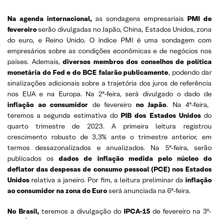
Na agenda internacional,
as sondagens empresariais
PMI de
fevereiro
serão divulgadas no Japão, China, Estados Unidos, zona
do euro, e Reino Unido. O índice PMI é uma sondagem com
empresários sobre as condições econômicas e de negócios nos
países. Ademais,
diversos membros dos conselhos de política
monetária do Fed e do BCE falarão publicamente
, podendo dar
sinalizações adicionais sobre a trajetória dos juros de referência
nos EUA e na Europa. Na 2ª-feira, será divulgado o dado de
inflação ao consumidor
de fevereiro
no Japão
. Na 4ª-feira,
teremos a segunda estimativa do
PIB dos Estados Unidos
do
quarto trimestre de 2023. A primeira leitura registrou
crescimento robusto de 3,3% ante o trimestre anterior, em
termos dessazonalizados e anualizados. Na 5ª-feira, serão
publicados os
dados de inflação medida pelo núcleo do
deflator das despesas de consumo pessoal (PCE)
nos Estados
Unidos
relativa a janeiro. Por fim, a leitura preliminar da
inflação
ao consumidor na zona do Euro
será anunciada na 6ª-feira.
No Brasil,
teremos a divulgação do
IPCA-15
de fevereiro na 3ª-