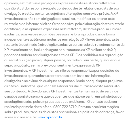
opiniões, estimativas e projeções expressas neste relatório refletem a
opinião atual do responsável pelo conteúdo deste relatório na data de sua
divulgação e estão, portanto, sujeitas a alterações sem aviso prévio. A XP
Investimentos não tem obrigação de atualizar, modificar ou alterar este
relatório e de informar o leitor. O responsável pela elaboração deste relatório
certifica que as opiniões expressas nele refletem, de forma precisa, única e
exclusiva, suas visões e opiniões pessoais, e foram produzidas de forma
independente e autônoma, inclusive em relação a XP Investimentos. Este
relatório é destinado à circulação exclusiva para a rede de relacionamento da
XP Investimentos, incluindo agentes autônomos da XP e clientes da XP,
podendo também ser divulgado no site da XP. Fica proibida a sua reprodução
ou redistribuição para qualquer pessoa, no todo ou em parte, qualquer que
seja o propósito, sem o prévio consentimento expresso da XP
Investimentos. A XP Investimentos não se responsabiliza por decisões de
investimentos que venham a ser tomadas com base nas informações
divulgadas e se exime de qualquer responsabilidade por quaisquer prejuízos,
diretos ou indiretos, que venham a decorrer da utilização deste material ou
seu conteúdo. A Ouvidoria da XP Investimentos tem a missão de servir de
canal de contato sempre que os clientes que não se sentirem satisfeitos com
as soluções dadas pela empresa aos seus problemas. O contato pode ser
realizado por meio do telefone: 0800 722 3710. Para maiores informações
sobre produtos, tabelas de custos operacionais e política de cobrança, favor
acessar o nosso site:
www.xpi.com.br
.