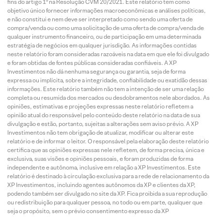
fins do artigo 1º na Resolução CVM 20/2021. Este relatório tem como
objetivo único fornecer informações macroeconômicas e análises políticas,
e não constitui e nem deve ser interpretado como sendo uma oferta de
compra/venda ou como uma solicitação de uma oferta de compra/venda de
qualquer instrumento financeiro, ou de participação em uma determinada
estratégia de negócios em qualquer jurisdição. As informações contidas
neste relatório foram consideradas razoáveis na data em que ele foi divulgado
e foram obtidas de fontes públicas consideradas confiáveis. A XP
Investimentos não dá nenhuma segurança ou garantia, seja de forma
expressa ou implícita, sobre a integridade, confiabilidade ou exatidão dessas
informações. Este relatório também não tem a intenção de ser uma relação
completa ou resumida dos mercados ou desdobramentos nele abordados. As
opiniões, estimativas e projeções expressas neste relatório refletem a
opinião atual do responsável pelo conteúdo deste relatório na data de sua
divulgação e estão, portanto, sujeitas a alterações sem aviso prévio. A XP
Investimentos não tem obrigação de atualizar, modificar ou alterar este
relatório e de informar o leitor. O responsável pela elaboração deste relatório
certifica que as opiniões expressas nele refletem, de forma precisa, única e
exclusiva, suas visões e opiniões pessoais, e foram produzidas de forma
independente e autônoma, inclusive em relação a XP Investimentos. Este
relatório é destinado à circulação exclusiva para a rede de relacionamento da
XP Investimentos, incluindo agentes autônomos da XP e clientes da XP,
podendo também ser divulgado no site da XP. Fica proibida a sua reprodução
ou redistribuição para qualquer pessoa, no todo ou em parte, qualquer que
seja o propósito, sem o prévio consentimento expresso da XP