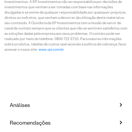
Investimentos. A XP Investimentos não se responsabiliza por decisões de
investimentos que venham a ser tomadas com base nas informações
divulgadas e se exime de qualquer responsabilidade por quaisquer prejuízos,
diretos ou indiretos, que venham a decorrer da utilização deste material ou
seu conteúdo. A Ouvidoria da XP Investimentos tem a missão de servir de
canal de contato sempre que os clientes que não se sentirem satisfeitos com
as soluções dadas pela empresa aos seus problemas. O contato pode ser
realizado por meio do telefone: 0800 722 3710. Para maiores informações
sobre produtos, tabelas de custos operacionais e política de cobrança, favor
acessar o nosso site:
www.xpi.com.br
.
Análises
Recomendações