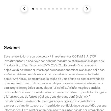
Disclaimer:
Este relatório foi preparado pela XP Investimentos CCTVM S.A. (“XP
Investimentos”) e não deve ser considerado um relatório de análise para os
fins do artigo 1º na Resolução CVM 20/2021. Este relatório tem como
objetivo único fornecer informações macroeconômicas e análises políticas,
e não constitui e nem deve ser interpretado como sendo uma oferta de
compra/venda ou como uma solicitação de uma oferta de compra/venda de
qualquer instrumento financeiro, ou de participação em uma determinada
estratégia de negócios em qualquer jurisdição. As informações contidas
neste relatório foram consideradas razoáveis na data em que ele foi divulgado
e foram obtidas de fontes públicas consideradas confiáveis. A XP
Investimentos não dá nenhuma segurança ou garantia, seja de forma
expressa ou implícita, sobre a integridade, confiabilidade ou exatidão dessas
informações. Este relatório também não tem a intenção de ser uma relação