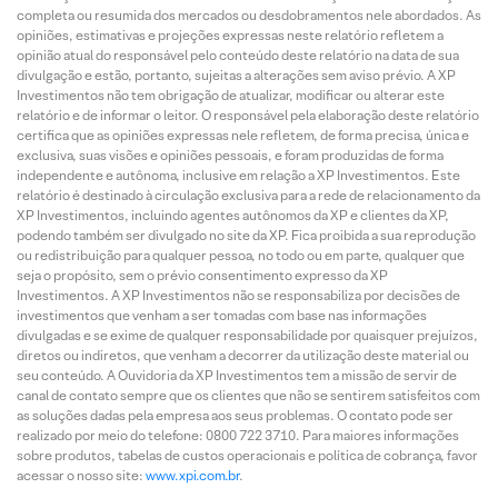
completa ou resumida dos mercados ou desdobramentos nele abordados. As
opiniões, estimativas e projeções expressas neste relatório refletem a
opinião atual do responsável pelo conteúdo deste relatório na data de sua
divulgação e estão, portanto, sujeitas a alterações sem aviso prévio. A XP
Investimentos não tem obrigação de atualizar, modificar ou alterar este
relatório e de informar o leitor. O responsável pela elaboração deste relatório
certifica que as opiniões expressas nele refletem, de forma precisa, única e
exclusiva, suas visões e opiniões pessoais, e foram produzidas de forma
independente e autônoma, inclusive em relação a XP Investimentos. Este
relatório é destinado à circulação exclusiva para a rede de relacionamento da
XP Investimentos, incluindo agentes autônomos da XP e clientes da XP,
podendo também ser divulgado no site da XP. Fica proibida a sua reprodução
ou redistribuição para qualquer pessoa, no todo ou em parte, qualquer que
seja o propósito, sem o prévio consentimento expresso da XP
Investimentos. A XP Investimentos não se responsabiliza por decisões de
investimentos que venham a ser tomadas com base nas informações
divulgadas e se exime de qualquer responsabilidade por quaisquer prejuízos,
diretos ou indiretos, que venham a decorrer da utilização deste material ou
seu conteúdo. A Ouvidoria da XP Investimentos tem a missão de servir de
canal de contato sempre que os clientes que não se sentirem satisfeitos com
as soluções dadas pela empresa aos seus problemas. O contato pode ser
realizado por meio do telefone: 0800 722 3710. Para maiores informações
sobre produtos, tabelas de custos operacionais e política de cobrança, favor
acessar o nosso site:
www.xpi.com.br
.