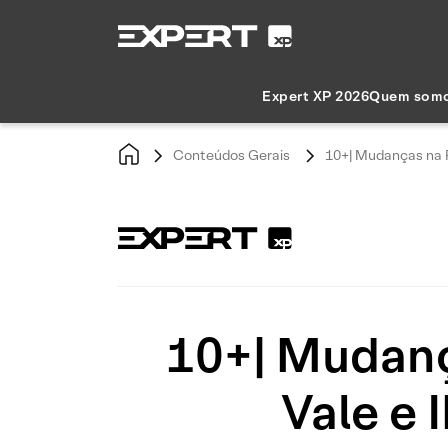
Expert XP 2026
Quem som
Conteúdos Gerais
10+| Mudanças na R
10+| Mudanç
Vale e 