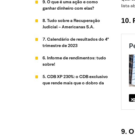
9. O que é uma ação e como
lista a
ganhar dinheiro com elas?
10. 
8. Tudo sobre a Recuperação
Judicial – Americanas S.A.
7. Calendário de resultados do 4º
trimestre de 2023
6. Informe de rendimentos: tudo
sobre!
5. CDB XP 230%: o CDB exclusivo
que rende mais que o dobro da
poupança
4. Raio-XP: A hora dos cíclicos
domésticos chegou
3. O que é ETF: esse pode ser o seu
1º investimento na Bolsa?
9. 