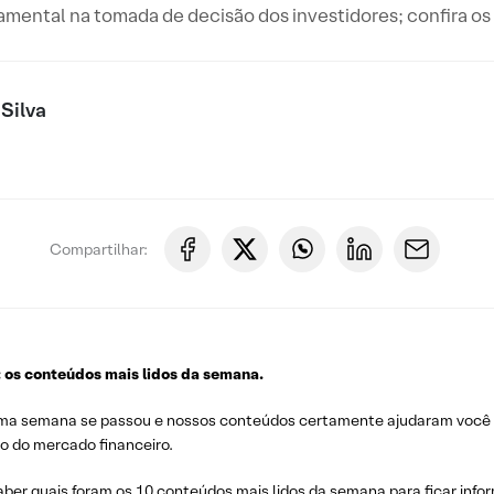
amental na tomada de decisão dos investidores; confira os
Silva
Compartilhar:
: os conteúdos mais lidos da semana.
ma semana se passou e nossos conteúdos certamente ajudaram você a 
o do mercado financeiro.
ber quais foram os 10 conteúdos mais lidos da semana para ficar info