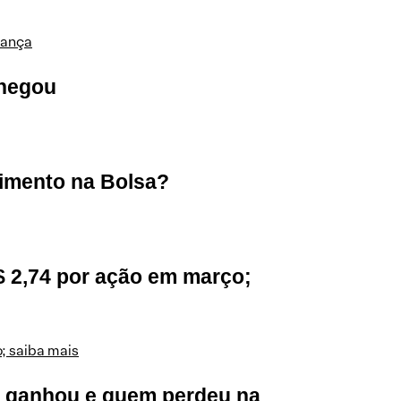
pança
chegou
timento na Bolsa?
$ 2,74 por ação em março;
; saiba mais
 ganhou e quem perdeu na