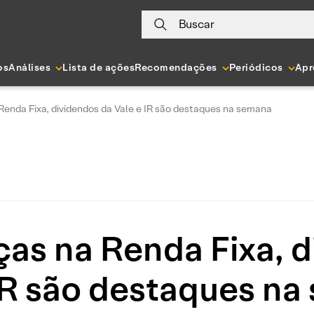
Buscar
os
Análises
Lista de ações
Recomendações
Periódicos
Apr
enda Fixa, dividendos da Vale e IR são destaques na semana
as na Renda Fixa, d
IR são destaques n