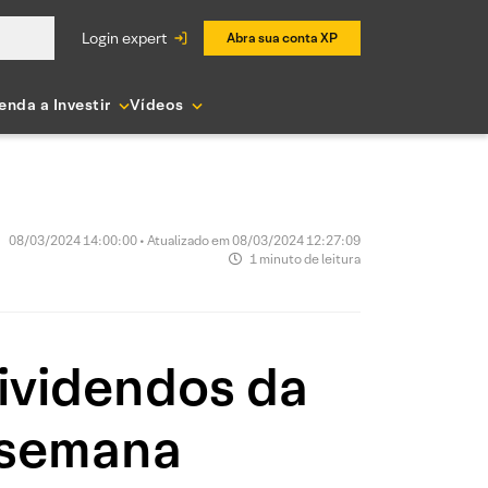
login expert
Abra sua conta XP
enda a Investir
Vídeos
08/03/2024 14:00:00 • Atualizado em 08/03/2024 12:27:09
1 minuto de leitura
ividendos da
a semana