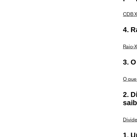
CDB X
4. R
Raio-X
3. O
O que 
2. 
sai
Divid
1. 