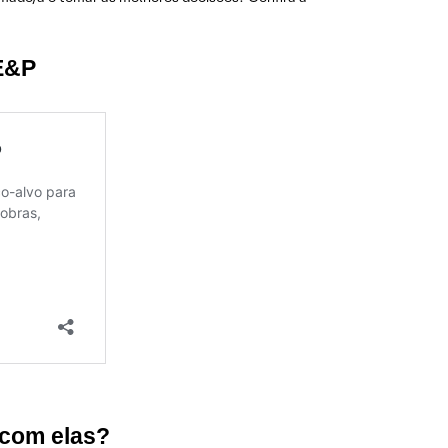
 E&P
 com elas?