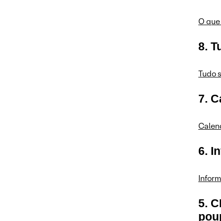
2. Dividendos: Vale anuncia
pagamento de R$ 2,74 por ação
O que
em março; saiba mais
8. T
1. Um mês após as mudanças do
CMN: quem ganhou e quem
perdeu na renda fixa?
Tudo s
7. C
Calend
6. I
Inform
5. 
pou