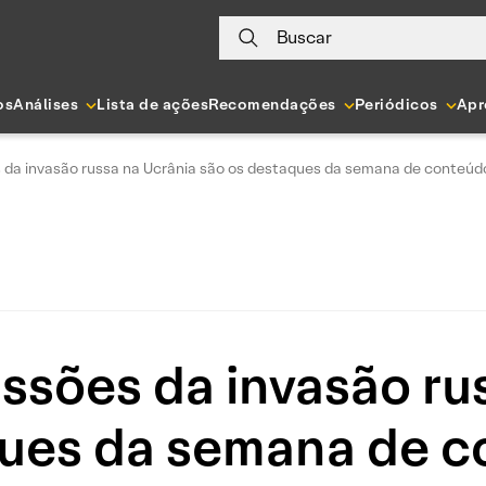
Buscar
os
Análises
Lista de ações
Recomendações
Periódicos
Apr
 da invasão russa na Ucrânia são os destaques da semana de conteúdos
ssões da invasão ru
ues da semana de c