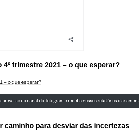
 4º trimestre 2021 – o que esperar?
1 – o que esperar?
nscreva-se no canal do Telegram e receba nossos relatórios diariament
or caminho para desviar das incertezas