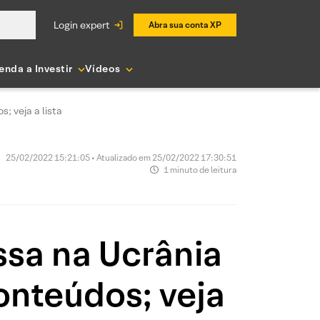
login expert
Abra sua conta XP
enda a Investir
Vídeos
; veja a lista
25/02/2022 15:21:05 • Atualizado em 25/02/2022 17:30:51
1 minuto de leitura
ssa na Ucrânia
onteúdos; veja