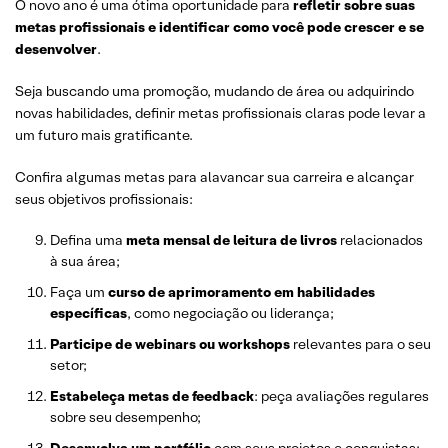
O novo ano é uma ótima oportunidade para
refletir sobre suas
metas profissionais e identificar como você pode crescer e se
desenvolver
.
Seja buscando uma promoção, mudando de área ou adquirindo
novas habilidades, definir metas profissionais claras pode levar a
um futuro mais gratificante.
Confira algumas metas para alavancar sua carreira e alcançar
seus objetivos profissionais:
Defina uma
meta mensal de leitura de livros
relacionados
à sua área;
Faça um
curso de aprimoramento em habilidades
específicas
, como negociação ou liderança;
Participe de webinars ou workshops
relevantes para o seu
setor;
Estabeleça metas de feedback
: peça avaliações regulares
sobre seu desempenho;