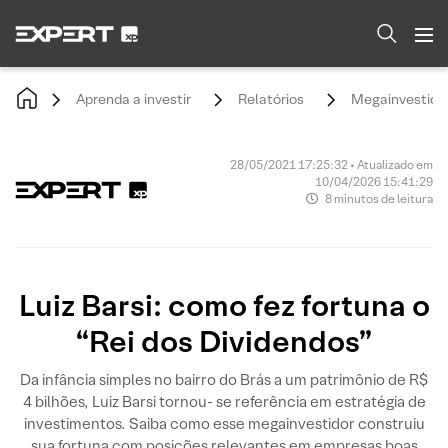
Aprenda a investir
Relatórios
Megainvestido
28/05/2021 17:25:32 • Atualizado em
10/04/2026 15:41:29
8 minutos de leitura
Luiz Barsi: como fez fortuna o
“Rei dos Dividendos”
Da infância simples no bairro do Brás a um patrimônio de R$
4 bilhões, Luiz Barsi tornou- se referência em estratégia de
investimentos. Saiba como esse megainvestidor construiu
sua fortuna com posições relevantes em empresas boas