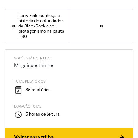
Larry Fink: conheça a
história do cofundador
da BlackRock e seu
protagonismo na pauta
ESG
VOCÊ ESTÁ NA TRILHA:
Megainvestidores
TOTAL RELATÓRIOS
35 relatórios
DURAÇÃO TOTAL
5 horas de leitura
Voltar para trilha