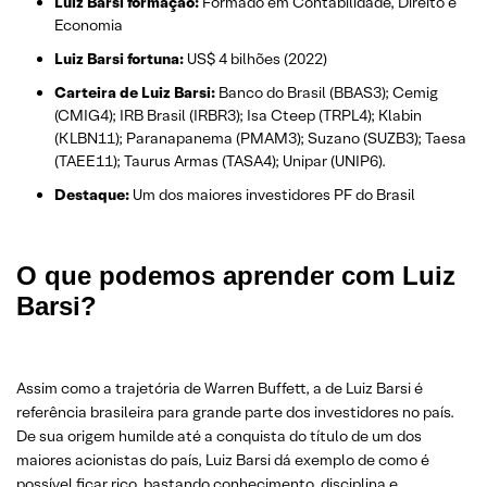
Luiz Barsi formação:
Formado em Contabilidade, Direito e
Economia
Luiz Barsi fortuna:
US$ 4 bilhões (2022)
Carteira de Luiz Barsi:
Banco do Brasil (BBAS3); Cemig
(CMIG4); IRB Brasil (IRBR3); Isa Cteep (TRPL4); Klabin
(KLBN11); Paranapanema (PMAM3); Suzano (SUZB3); Taesa
(TAEE11); Taurus Armas (TASA4); Unipar (UNIP6).
Destaque:
Um dos maiores investidores PF do Brasil
O que podemos aprender com Luiz
Barsi?
Assim como a trajetória de Warren Buffett, a de Luiz Barsi é
referência brasileira para grande parte dos investidores no país.
De sua origem humilde até a conquista do título de um dos
maiores acionistas do país, Luiz Barsi dá exemplo de como é
possível ficar rico, bastando conhecimento, disciplina e