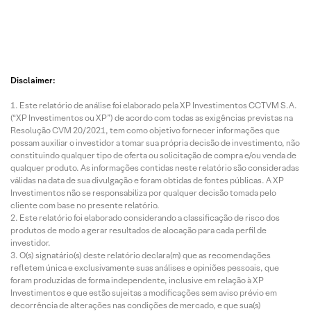
Disclaimer:
Este relatório de análise foi elaborado pela XP Investimentos CCTVM S.A.
(“XP Investimentos ou XP”) de acordo com todas as exigências previstas na
Resolução CVM 20/2021, tem como objetivo fornecer informações que
possam auxiliar o investidor a tomar sua própria decisão de investimento, não
constituindo qualquer tipo de oferta ou solicitação de compra e/ou venda de
qualquer produto. As informações contidas neste relatório são consideradas
válidas na data de sua divulgação e foram obtidas de fontes públicas. A XP
Investimentos não se responsabiliza por qualquer decisão tomada pelo
cliente com base no presente relatório.
Este relatório foi elaborado considerando a classificação de risco dos
produtos de modo a gerar resultados de alocação para cada perfil de
investidor.
O(s) signatário(s) deste relatório declara(m) que as recomendações
refletem única e exclusivamente suas análises e opiniões pessoais, que
foram produzidas de forma independente, inclusive em relação à XP
Investimentos e que estão sujeitas a modificações sem aviso prévio em
decorrência de alterações nas condições de mercado, e que sua(s)