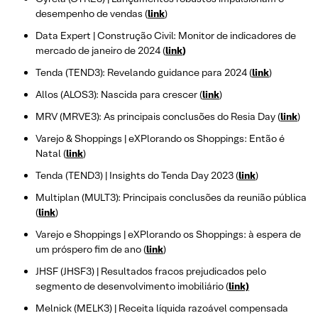
desempenho de vendas (
link
)
Data Expert | Construção Civil: Monitor de indicadores de
mercado de janeiro de 2024 (
link
)
Tenda (TEND3): Revelando guidance para 2024 (
link
)
Allos (ALOS3): Nascida para crescer (
link
)
MRV (MRVE3): As principais conclusões do Resia Day (
link
)
Varejo & Shoppings | eXPlorando os Shoppings: Então é
Natal (
link
)
Tenda (TEND3) | Insights do Tenda Day 2023 (
link
)
Multiplan (MULT3): Principais conclusões da reunião pública
(
link
)
Varejo e Shoppings | eXPlorando os Shoppings: à espera de
um próspero fim de ano (
link
)
JHSF (JHSF3) | Resultados fracos prejudicados pelo
segmento de desenvolvimento imobiliário (
link)
Melnick (MELK3) | Receita líquida razoável compensada