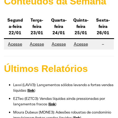
Conteúdos da Semana
Segund
Terça-
Quarta-
Quinta-
Sexta-
a-feira
feira
feira
feira
feira
22/01
23/01
24/01
25/01
26/01
Acesse
Acesse
Acesse
Acesse
–
Últimos Relatórios
Lavvi (LAVV3): Lançamentos sólidos levando a fortes vendas
líquidas (
link
)
EZTec (EZTC3): Vendas líquidas ainda pressionadas por
lançamentos fracos (
link
)
Moura Dubeux (MDNE3): Adesões robustas de condomínio
impulsionam fortes vendas líquidas (
link
)