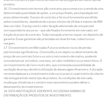
produto.
O investimento em termos são contratos para compra ou a venda de uma
determinada quantidade de ações, a um preço fixado, para liquidação em
prazo determinado. O prazo do contrato a Termo é livremente escolhido
pelos investidores, obedecendo o prazo mínimo de 16 dias e máximo de 999
dias corridos. O preço será o valor da ação adicionado de uma parcela
correspondente aos juros – que são fixados livremente em mercado, em
função do prazo do contrato. Toda transação a termo requer um depósito de
garantia. Essas garantias são prestadas em duas formas: cobertura ou
margem.
O investimento em Mercados Futuros embute riscos de perdas
patrimoniais significativos. Commodity é um objeto ou determinante de
preço de um contrato futuro ou outro instrumento derivativo, podendo
consubstanciar um índice, uma taxa, um valor mobiliário ou produto físico. É
um investimento de risco muito alto, que contempla a possibilidade de
oscilação de preço devido à utilização de alavancagem financeira. A duração
recomendada para o investimento é de curto prazo e o patrimônio do cliente
não está garantido neste tipo de produto. As condições de mercado,
mudanças climáticas e o cenário macroeconômico podem afetar o
desempenho do investimento.
ESTA INSTITUIÇÃO É ADERENTE AO CÓDIGO ANBIMA DE
DISTRIBUIÇÃO DE PRODUTOS DE INVESTIMENTO.