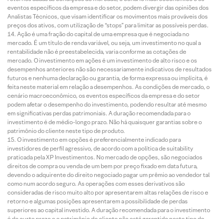
eventos específicos da empresa e do setor, podem divergir das opiniões dos
Analistas Técnicos, que visam identificar os movimentos mais prováveis dos
preços dos ativos, com utilização de “stops” para limitar as possíveis perdas.
Ação é uma fração do capital de uma empresa que é negociada no
mercado. É um título de renda variável, ou seja, um investimento no qual a
rentabilidade não é preestabelecida, varia conforme as cotações de
mercado. O investimento em ações é um investimento de alto risco e os
desempenhos anteriores não são necessariamente indicativos de resultados
futuros e nenhuma declaração ou garantia, de forma expressa ou implícita, é
feita neste material em relação a desempenhos. As condições de mercado, o
cenário macroeconômico, os eventos específicos da empresa e do setor
podem afetar o desempenho do investimento, podendo resultar até mesmo
em significativas perdas patrimoniais. A duração recomendada para o
investimento é de médio-longo prazo. Não há quaisquer garantias sobre o
patrimônio do cliente neste tipo de produto.
O investimento em opções é preferencialmente indicado para
investidores de perfil agressivo, de acordo com a política de suitability
praticada pela XP Investimentos. No mercado de opções, são negociados
direitos de compra ou venda de um bem por preço fixado em data futura,
devendo o adquirente do direito negociado pagar um prêmio ao vendedor tal
como num acordo seguro. As operações com esses derivativos são
consideradas de risco muito alto por apresentarem altas relações de risco e
retorno e algumas posições apresentarem a possibilidade de perdas
superiores ao capital investido. A duração recomendada para o investimento
é de curto prazo e o patrimônio do cliente não está garantido neste tipo de