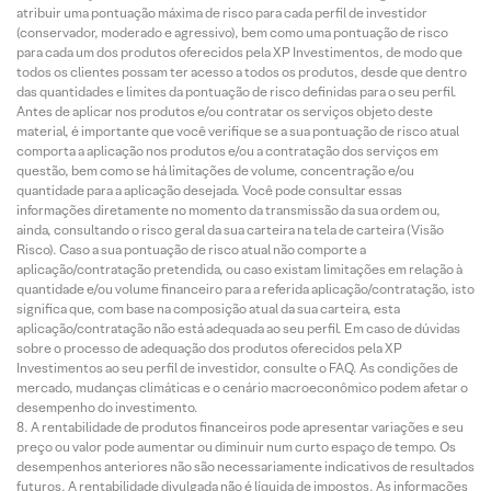
atribuir uma pontuação máxima de risco para cada perfil de investidor
(conservador, moderado e agressivo), bem como uma pontuação de risco
para cada um dos produtos oferecidos pela XP Investimentos, de modo que
todos os clientes possam ter acesso a todos os produtos, desde que dentro
das quantidades e limites da pontuação de risco definidas para o seu perfil.
Antes de aplicar nos produtos e/ou contratar os serviços objeto deste
material, é importante que você verifique se a sua pontuação de risco atual
comporta a aplicação nos produtos e/ou a contratação dos serviços em
questão, bem como se há limitações de volume, concentração e/ou
quantidade para a aplicação desejada. Você pode consultar essas
informações diretamente no momento da transmissão da sua ordem ou,
ainda, consultando o risco geral da sua carteira na tela de carteira (Visão
Risco). Caso a sua pontuação de risco atual não comporte a
aplicação/contratação pretendida, ou caso existam limitações em relação à
quantidade e/ou volume financeiro para a referida aplicação/contratação, isto
significa que, com base na composição atual da sua carteira, esta
aplicação/contratação não está adequada ao seu perfil. Em caso de dúvidas
sobre o processo de adequação dos produtos oferecidos pela XP
Investimentos ao seu perfil de investidor, consulte o FAQ. As condições de
mercado, mudanças climáticas e o cenário macroeconômico podem afetar o
desempenho do investimento.
A rentabilidade de produtos financeiros pode apresentar variações e seu
preço ou valor pode aumentar ou diminuir num curto espaço de tempo. Os
desempenhos anteriores não são necessariamente indicativos de resultados
futuros. A rentabilidade divulgada não é líquida de impostos. As informações