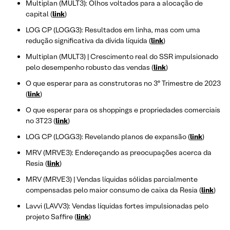
Multiplan (MULT3): Olhos voltados para a alocação de
capital (
link
)
LOG CP (LOGG3): Resultados em linha, mas com uma
redução significativa da dívida líquida (
link
)
Multiplan (MULT3) | Crescimento real do SSR impulsionado
pelo desempenho robusto das vendas (
link
)
O que esperar para as construtoras no 3º Trimestre de 2023
(
link
)
O que esperar para os shoppings e propriedades comerciais
no 3T23 (
link
)
LOG CP (LOGG3): Revelando planos de expansão (
link
)
MRV (MRVE3): Endereçando as preocupações acerca da
Resia (
link
)
MRV (MRVE3) | Vendas líquidas sólidas parcialmente
compensadas pelo maior consumo de caixa da Resia (
link
)
Lavvi (LAVV3): Vendas líquidas fortes impulsionadas pelo
projeto Saffire (
link
)