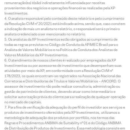
remuneração(es) é(são) indiretamente influenciada por receitas
provenientes dos negócios e operações financeiras realizadas pela XP
Investimentos.
O analista responsável pelo conteúdo deste relatório e pelo cumprimento
da Resolução CVM nº 20/2021 está indicado acima, sendo que, caso constem
a indicação de mais um analista no relatório, o responsável será o primeiro
analista credenciado a ser mencionado no relatório.
Os analistas da XP Investimentos estão obrigados ao cumprimento de
todas as regras previstas no Código de Conduta da APIMEC Brasil para o
Analista de Valores Mobiliários e na Política de Conduta dos Analistas de
Valores Mobiliários da XP Investimentos.
O atendimento de nossos clientes é realizado por empregados da XP
Investimentos ou por assessores de investimento que desempenham suas
atividades por meio da XP, em conformidade com a Resolução CVM nº
178/2023, os quais encontram-se registrados na Associação Nacional das
Corretoras e Distribuidoras de Títulos e Valores Mobiliários – ANCORD. O
assessor de investimento não pode realizar consultoria, administração ou
gestão de patrimônio de clientes, devendo atuar como intermediário e
solicitar autorização prévia do cliente para a realização de qualquer operação
no mercado de capitais.
Para fins de verificação da adequação do perfil do investidor aos serviços e
produtos de investimento oferecidos pela XP Investimentos, utilizamos a
metodologia de adequação dos produtos por portfólio, nos termos das
Regras e Procedimentos ANBIMA de Suitability nº 01 e do Código ANBIMA
de Distribuição de Produtos de Investimento. Essa metodologia consiste em