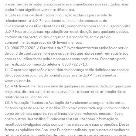
presentes neste material são baseadas em simulações e os resultados reais
poderão ser significativamente diferentes.
Este relatório é destinado à circulação exclusiva para a rede de
relacionamento da XP Investimentos, incluindo assessores de
investimentos da XP e clientes da XP, podendo também ser divulgado no site
da XP. Fica proibida sua reprodução ou redistribuição para qualquer pessoa,
no todo ou em parte, qualquer que seja o propósito, sem o prévio
consentimento expresso da XP Investimentos.
0800 77 20202. A Ouvidoria da XP Investimentos tem a missão de servir
de canal de contato sempre que os clientes que não se sentirem satisfeitos
com as soluções dadas pela empresa aos seus problemas. O contato pode
ser realizado por meio do telefone: 0800 722 3710.
O custo da operação e a política de cobrança estão definidos nas tabelas
de custos operacionais disponibilizadas no site da XP Investimentos:
www.xpi.com.br.
A XP Investimentos se exime de qualquer responsabilidade por quaisquer
prejuízos, diretos ou indiretos, que venham a decorrer da utilização deste
relatório ou seu conteúdo.
A Avaliação Técnica e a Avaliação de Fundamentos seguem diferentes
metodologias de análise. A Análise Técnica é executada seguindo conceitos
como tendência, suporte, resistência, candles, volumes, médias móveis
entre outros. Já a Análise Fundamentalista utiliza como informação os
resultados divulgados pelas companhias emissoras e suas projeções. Desta
forma, as opiniões dos Analistas Fundamentalistas, que buscam os melhores
retornos dadas as condições de mercado, o cenário macroeconômico e os