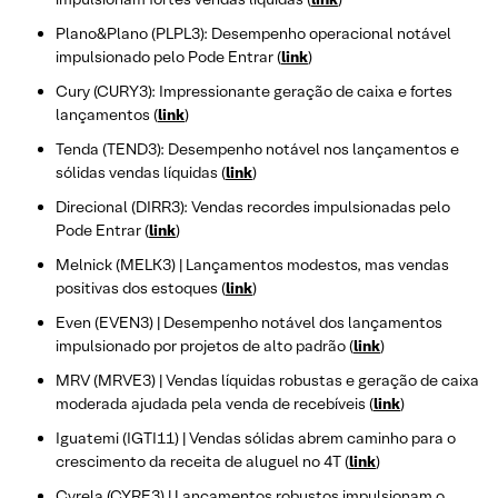
Plano&Plano (PLPL3): Desempenho operacional notável
impulsionado pelo Pode Entrar (
link
)
Cury (CURY3): Impressionante geração de caixa e fortes
lançamentos (
link
)
Tenda (TEND3): Desempenho notável nos lançamentos e
sólidas vendas líquidas (
link
)
Direcional (DIRR3): Vendas recordes impulsionadas pelo
Pode Entrar (
link
)
Melnick (MELK3) | Lançamentos modestos, mas vendas
positivas dos estoques (
link
)
Even (EVEN3) | Desempenho notável dos lançamentos
impulsionado por projetos de alto padrão (
link
)
MRV (MRVE3) | Vendas líquidas robustas e geração de caixa
moderada ajudada pela venda de recebíveis (
link
)
Iguatemi (IGTI11) | Vendas sólidas abrem caminho para o
crescimento da receita de aluguel no 4T (
link
)
Cyrela (CYRE3) | Lançamentos robustos impulsionam o