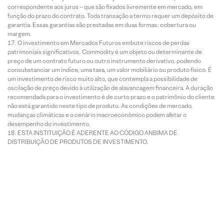
correspondente aos juros – que são fixados livremente em mercado, em
função do prazo do contrato. Toda transação a termo requer um depósito de
garantia. Essas garantias são prestadas em duas formas: cobertura ou
margem.
O investimento em Mercados Futuros embute riscos de perdas
patrimoniais significativos. Commodity é um objeto ou determinante de
preço de um contrato futuro ou outro instrumento derivativo, podendo
consubstanciar um índice, uma taxa, um valor mobiliário ou produto físico. É
um investimento de risco muito alto, que contempla a possibilidade de
oscilação de preço devido à utilização de alavancagem financeira. A duração
recomendada para o investimento é de curto prazo e o patrimônio do cliente
não está garantido neste tipo de produto. As condições de mercado,
mudanças climáticas e o cenário macroeconômico podem afetar o
desempenho do investimento.
ESTA INSTITUIÇÃO É ADERENTE AO CÓDIGO ANBIMA DE
DISTRIBUIÇÃO DE PRODUTOS DE INVESTIMENTO.