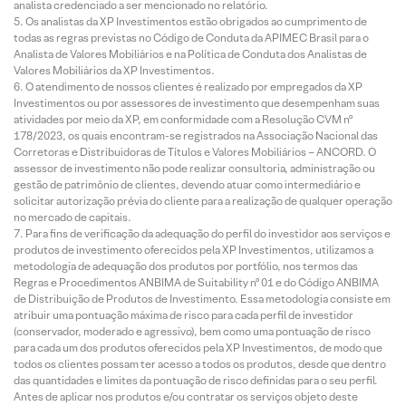
analista credenciado a ser mencionado no relatório.
Os analistas da XP Investimentos estão obrigados ao cumprimento de
todas as regras previstas no Código de Conduta da APIMEC Brasil para o
Analista de Valores Mobiliários e na Política de Conduta dos Analistas de
Valores Mobiliários da XP Investimentos.
O atendimento de nossos clientes é realizado por empregados da XP
Investimentos ou por assessores de investimento que desempenham suas
atividades por meio da XP, em conformidade com a Resolução CVM nº
178/2023, os quais encontram-se registrados na Associação Nacional das
Corretoras e Distribuidoras de Títulos e Valores Mobiliários – ANCORD. O
assessor de investimento não pode realizar consultoria, administração ou
gestão de patrimônio de clientes, devendo atuar como intermediário e
solicitar autorização prévia do cliente para a realização de qualquer operação
no mercado de capitais.
Para fins de verificação da adequação do perfil do investidor aos serviços e
produtos de investimento oferecidos pela XP Investimentos, utilizamos a
metodologia de adequação dos produtos por portfólio, nos termos das
Regras e Procedimentos ANBIMA de Suitability nº 01 e do Código ANBIMA
de Distribuição de Produtos de Investimento. Essa metodologia consiste em
atribuir uma pontuação máxima de risco para cada perfil de investidor
(conservador, moderado e agressivo), bem como uma pontuação de risco
para cada um dos produtos oferecidos pela XP Investimentos, de modo que
todos os clientes possam ter acesso a todos os produtos, desde que dentro
das quantidades e limites da pontuação de risco definidas para o seu perfil.
Antes de aplicar nos produtos e/ou contratar os serviços objeto deste