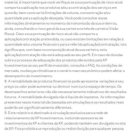
material, é importante que você verifique se a sua pontuação de risco atual
comporta a aplicação nos produtos e/ou a contratação dos serviços em
questão, bem como se há limitações de volume, concentração e/ou
quantidade para a aplicação desejada. Você pode consultar essas
informações diretamente no momento da transmissão da sua ordem ou,
ainda, consultando o risco geral da sua carteira na tela de carteira (Visão
Risco). Caso a sua pontuação de risco atual não comporte a
aplicação/contratação pretendida, ou caso existam limitações em relação à
quantidade e/ou volume financeiro para a referida aplicação/contratação, isto
significa que, com base na composição atual da sua carteira, esta
aplicação/contratação não está adequada ao seu perfil. Em caso de dúvidas
sobre o processo de adequação dos produtos oferecidos pela XP
Investimentos ao seu perfil de investidor, consulte o FAQ. As condições de
mercado, mudanças climáticas e o cenário macroeconômico podem afetar o
desempenho do investimento.
A rentabilidade de produtos financeiros pode apresentar variações e seu
preço ou valor pode aumentar ou diminuir num curto espaço de tempo. Os
desempenhos anteriores não são necessariamente indicativos de resultados
futuros. A rentabilidade divulgada não é líquida de impostos. As informações
presentes neste material são baseadas em simulações e os resultados reais
poderão ser significativamente diferentes.
Este relatório é destinado à circulação exclusiva para a rede de
relacionamento da XP Investimentos, incluindo assessores de
investimentos da XP e clientes da XP, podendo também ser divulgado no site
da XP. Fica proibida sua reprodução ou redistribuição para qualquer pessoa,