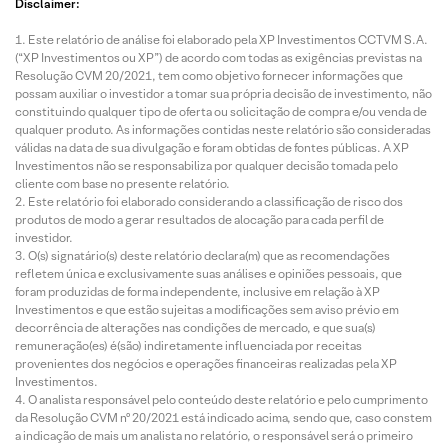
Disclaimer:
Este relatório de análise foi elaborado pela XP Investimentos CCTVM S.A.
(“XP Investimentos ou XP”) de acordo com todas as exigências previstas na
Resolução CVM 20/2021, tem como objetivo fornecer informações que
possam auxiliar o investidor a tomar sua própria decisão de investimento, não
constituindo qualquer tipo de oferta ou solicitação de compra e/ou venda de
qualquer produto. As informações contidas neste relatório são consideradas
válidas na data de sua divulgação e foram obtidas de fontes públicas. A XP
Investimentos não se responsabiliza por qualquer decisão tomada pelo
cliente com base no presente relatório.
Este relatório foi elaborado considerando a classificação de risco dos
produtos de modo a gerar resultados de alocação para cada perfil de
investidor.
O(s) signatário(s) deste relatório declara(m) que as recomendações
refletem única e exclusivamente suas análises e opiniões pessoais, que
foram produzidas de forma independente, inclusive em relação à XP
Investimentos e que estão sujeitas a modificações sem aviso prévio em
decorrência de alterações nas condições de mercado, e que sua(s)
remuneração(es) é(são) indiretamente influenciada por receitas
provenientes dos negócios e operações financeiras realizadas pela XP
Investimentos.
O analista responsável pelo conteúdo deste relatório e pelo cumprimento
da Resolução CVM nº 20/2021 está indicado acima, sendo que, caso constem
a indicação de mais um analista no relatório, o responsável será o primeiro