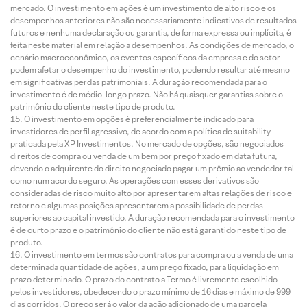
mercado. O investimento em ações é um investimento de alto risco e os
desempenhos anteriores não são necessariamente indicativos de resultados
futuros e nenhuma declaração ou garantia, de forma expressa ou implícita, é
feita neste material em relação a desempenhos. As condições de mercado, o
cenário macroeconômico, os eventos específicos da empresa e do setor
podem afetar o desempenho do investimento, podendo resultar até mesmo
em significativas perdas patrimoniais. A duração recomendada para o
investimento é de médio-longo prazo. Não há quaisquer garantias sobre o
patrimônio do cliente neste tipo de produto.
O investimento em opções é preferencialmente indicado para
investidores de perfil agressivo, de acordo com a política de suitability
praticada pela XP Investimentos. No mercado de opções, são negociados
direitos de compra ou venda de um bem por preço fixado em data futura,
devendo o adquirente do direito negociado pagar um prêmio ao vendedor tal
como num acordo seguro. As operações com esses derivativos são
consideradas de risco muito alto por apresentarem altas relações de risco e
retorno e algumas posições apresentarem a possibilidade de perdas
superiores ao capital investido. A duração recomendada para o investimento
é de curto prazo e o patrimônio do cliente não está garantido neste tipo de
produto.
O investimento em termos são contratos para compra ou a venda de uma
determinada quantidade de ações, a um preço fixado, para liquidação em
prazo determinado. O prazo do contrato a Termo é livremente escolhido
pelos investidores, obedecendo o prazo mínimo de 16 dias e máximo de 999
dias corridos. O preço será o valor da ação adicionado de uma parcela