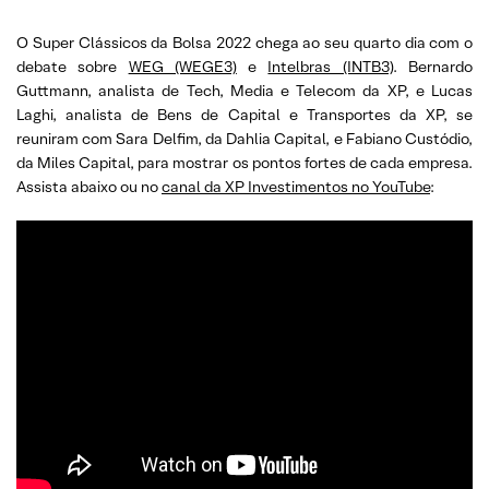
O Super Clássicos da Bolsa 2022 chega ao seu quarto dia com o
debate sobre
WEG (WEGE3)
e
Intelbras (INTB3)
. Bernardo
Guttmann, analista de Tech, Media e Telecom da XP, e Lucas
Laghi, analista de Bens de Capital e Transportes da XP, se
reuniram com Sara Delfim, da Dahlia Capital, e Fabiano Custódio,
da Miles Capital, para mostrar os pontos fortes de cada empresa.
Assista abaixo ou no
canal da XP Investimentos no YouTube
: