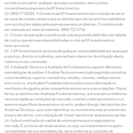
no todo ou em parte, qualquer que seja o propósito, sem o prévio
consentimento expresso da XP Investimentos.
0800 77 20202. A Ouvidoria da XP Investimentos tem a missão de servir
de canal de contato sempre que os clientes que não se sentirem satisfeitos
com as soluções dadas pela empresa aos seus problemas. O contato pode
ser realizado por meio do telefone: 0800 722 3710.
O custo da operação e a política de cobrança estão definidos nas tabelas
de custos operacionais disponibilizadas no site da XP Investimentos:
www.xpi.com.br.
A XP Investimentos se exime de qualquer responsabilidade por quaisquer
prejuízos, diretos ou indiretos, que venham a decorrer da utilização deste
relatório ou seu conteúdo.
A Avaliação Técnica e a Avaliação de Fundamentos seguem diferentes
metodologias de análise. A Análise Técnica é executada seguindo conceitos
como tendência, suporte, resistência, candles, volumes, médias móveis
entre outros. Já a Análise Fundamentalista utiliza como informação os
resultados divulgados pelas companhias emissoras e suas projeções. Desta
forma, as opiniões dos Analistas Fundamentalistas, que buscam os melhores
retornos dadas as condições de mercado, o cenário macroeconômico e os
eventos específicos da empresa e do setor, podem divergir das opiniões dos
Analistas Técnicos, que visam identificar os movimentos mais prováveis dos
preços dos ativos, com utilização de “stops” para limitar as possíveis perdas.
Ação é uma fração do capital de uma empresa que é negociada no
mercado. É um título de renda variável, ou seja, um investimento no qual a
rentabilidade não é preestabelecida, varia conforme as cotações de