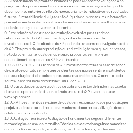
A rentabilidade de produtos financeiros pode apresentar variações e seu
preço ou valor pode aumentar ou diminuir num curto espaço de tempo. Os
desempenhos anteriores não são necessariamente indicativos de resultados
futuros. A rentabilidade divulgada não é líquida de impostos. As informações
presentes neste material são baseadas em simulações e os resultados reais
poderão ser significativamente diferentes.
Este relatório é destinado à circulação exclusiva para a rede de
relacionamento da XP Investimentos, incluindo assessores de
investimentos da XP e clientes da XP, podendo também ser divulgado no site
da XP. Fica proibida sua reprodução ou redistribuição para qualquer pessoa,
no todo ou em parte, qualquer que seja o propósito, sem o prévio
consentimento expresso da XP Investimentos.
0800 77 20202. A Ouvidoria da XP Investimentos tem a missão de servir
de canal de contato sempre que os clientes que não se sentirem satisfeitos
com as soluções dadas pela empresa aos seus problemas. O contato pode
ser realizado por meio do telefone: 0800 722 3710.
O custo da operação e a política de cobrança estão definidos nas tabelas
de custos operacionais disponibilizadas no site da XP Investimentos:
www.xpi.com.br.
A XP Investimentos se exime de qualquer responsabilidade por quaisquer
prejuízos, diretos ou indiretos, que venham a decorrer da utilização deste
relatório ou seu conteúdo.
A Avaliação Técnica e a Avaliação de Fundamentos seguem diferentes
metodologias de análise. A Análise Técnica é executada seguindo conceitos
como tendência, suporte, resistência, candles, volumes, médias móveis