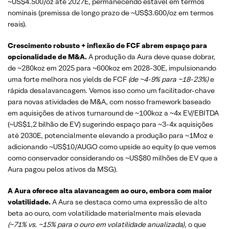
~US$4.500/oz até 2027E, permanecendo estável em termos
nominais (premissa de longo prazo de ~US$3.600/oz em termos
reais).
Crescimento robusto + inflexão de FCF abrem espaço para
opcionalidade de M&A.
A produção da Aura deve quase dobrar,
de ~280koz em 2025 para ~600koz em 2028-30E, impulsionando
uma forte melhora nos yields de FCF
(de ~4-9% para ~18-23%)
e
rápida desalavancagem. Vemos isso como um facilitador-chave
para novas atividades de M&A, com nosso framework baseado
em aquisições de ativos turnaround de ~100koz a ~4x EV/EBITDA
(~US$1,2 bilhão de EV) sugerindo espaço para ~3-4x aquisições
até 2030E, potencialmente elevando a produção para ~1Moz e
adicionando ~US$10/AUGO como upside ao equity (o que vemos
como conservador considerando os ~US$80 milhões de EV que a
Aura pagou pelos ativos da MSG).
A Aura oferece alta alavancagem ao ouro, embora com maior
volatilidade.
A Aura se destaca como uma expressão de alto
beta ao ouro, com volatilidade materialmente mais elevada
(~71% vs. ~15% para o ouro em volatilidade anualizada)
, o que