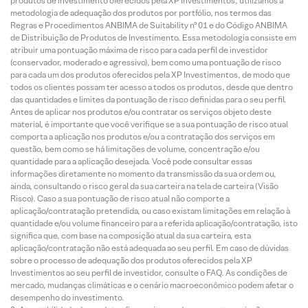
produtos de investimento oferecidos pela XP Investimentos, utilizamos a
metodologia de adequação dos produtos por portfólio, nos termos das
Regras e Procedimentos ANBIMA de Suitability nº 01 e do Código ANBIMA
de Distribuição de Produtos de Investimento. Essa metodologia consiste em
atribuir uma pontuação máxima de risco para cada perfil de investidor
(conservador, moderado e agressivo), bem como uma pontuação de risco
para cada um dos produtos oferecidos pela XP Investimentos, de modo que
todos os clientes possam ter acesso a todos os produtos, desde que dentro
das quantidades e limites da pontuação de risco definidas para o seu perfil.
Antes de aplicar nos produtos e/ou contratar os serviços objeto deste
material, é importante que você verifique se a sua pontuação de risco atual
comporta a aplicação nos produtos e/ou a contratação dos serviços em
questão, bem como se há limitações de volume, concentração e/ou
quantidade para a aplicação desejada. Você pode consultar essas
informações diretamente no momento da transmissão da sua ordem ou,
ainda, consultando o risco geral da sua carteira na tela de carteira (Visão
Risco). Caso a sua pontuação de risco atual não comporte a
aplicação/contratação pretendida, ou caso existam limitações em relação à
quantidade e/ou volume financeiro para a referida aplicação/contratação, isto
significa que, com base na composição atual da sua carteira, esta
aplicação/contratação não está adequada ao seu perfil. Em caso de dúvidas
sobre o processo de adequação dos produtos oferecidos pela XP
Investimentos ao seu perfil de investidor, consulte o FAQ. As condições de
mercado, mudanças climáticas e o cenário macroeconômico podem afetar o
desempenho do investimento.