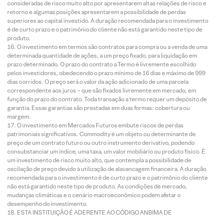
consideradas de risco muito alto por apresentarem altas relações de risco e
retorno e algumas posições apresentarem a possibilidade de perdas
superiores ao capital investido. A duração recomendada para o investimento
é de curto prazo e o patrimônio do cliente não está garantido neste tipo de
produto.
O investimento em termos são contratos para compra ou a venda de uma
determinada quantidade de ações, a um preço fixado, para liquidação em
prazo determinado. O prazo do contrato a Termo é livremente escolhido
pelos investidores, obedecendo o prazo mínimo de 16 dias e máximo de 999
dias corridos. O preço será o valor da ação adicionado de uma parcela
correspondente aos juros – que são fixados livremente em mercado, em
função do prazo do contrato. Toda transação a termo requer um depósito de
garantia. Essas garantias são prestadas em duas formas: cobertura ou
margem.
O investimento em Mercados Futuros embute riscos de perdas
patrimoniais significativos. Commodity é um objeto ou determinante de
preço de um contrato futuro ou outro instrumento derivativo, podendo
consubstanciar um índice, uma taxa, um valor mobiliário ou produto físico. É
um investimento de risco muito alto, que contempla a possibilidade de
oscilação de preço devido à utilização de alavancagem financeira. A duração
recomendada para o investimento é de curto prazo e o patrimônio do cliente
não está garantido neste tipo de produto. As condições de mercado,
mudanças climáticas e o cenário macroeconômico podem afetar o
desempenho do investimento.
ESTA INSTITUIÇÃO É ADERENTE AO CÓDIGO ANBIMA DE