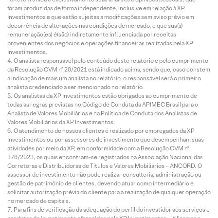
foram produzidas de forma independente, inclusive em relação à XP
Investimentos e que estão sujeitas a modificações sem aviso prévio em
decorrência de alterações nas condições de mercado, e que sua(s)
remuneração(es) é(são) indiretamente influenciada por receitas
provenientes dos negócios e operações financeiras realizadas pela XP
Investimentos.
O analista responsável pelo conteúdo deste relatório e pelo cumprimento
da Resolução CVM nº 20/2021 está indicado acima, sendo que, caso constem
a indicação de mais um analista no relatório, o responsável será o primeiro
analista credenciado a ser mencionado no relatório.
Os analistas da XP Investimentos estão obrigados ao cumprimento de
todas as regras previstas no Código de Conduta da APIMEC Brasil para o
Analista de Valores Mobiliários e na Política de Conduta dos Analistas de
Valores Mobiliários da XP Investimentos.
O atendimento de nossos clientes é realizado por empregados da XP
Investimentos ou por assessores de investimento que desempenham suas
atividades por meio da XP, em conformidade com a Resolução CVM nº
178/2023, os quais encontram-se registrados na Associação Nacional das
Corretoras e Distribuidoras de Títulos e Valores Mobiliários – ANCORD. O
assessor de investimento não pode realizar consultoria, administração ou
gestão de patrimônio de clientes, devendo atuar como intermediário e
solicitar autorização prévia do cliente para a realização de qualquer operação
no mercado de capitais.
Para fins de verificação da adequação do perfil do investidor aos serviços e