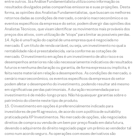
entre outros. Já a Análise Fundamentalista utiliza como informação os
resultados divulgados pelas companhias emissoras e suas projeções. Desta
forma, as opiniões dos Analistas Fundamentalistas, que buscam os melhores
retornos dadas as condições de mercado, o cenário macroeconômico e os
eventos específicos da empresa e do setor, podem divergir das opiniões dos
Analistas Técnicos, que visam identificar os movimentos mais prováveis dos
preços dos ativos, com utilização de “stops” para limitar as possíveis perdas.
Ação é uma fração do capital de uma empresa que é negociada no
mercado. É um título de renda variável, ou seja, um investimento no qual a
rentabilidade não é preestabelecida, varia conforme as cotações de
mercado. O investimento em ações é um investimento de alto risco e os
desempenhos anteriores não são necessariamente indicativos de resultados
futuros e nenhuma declaração ou garantia, de forma expressa ou implícita, é
feita neste material em relação a desempenhos. As condições de mercado, o
cenário macroeconômico, os eventos específicos da empresa e do setor
podem afetar o desempenho do investimento, podendo resultar até mesmo
em significativas perdas patrimoniais. A duração recomendada para o
investimento é de médio-longo prazo. Não há quaisquer garantias sobre o
patrimônio do cliente neste tipo de produto.
O investimento em opções é preferencialmente indicado para
investidores de perfil agressivo, de acordo com a política de suitability
praticada pela XP Investimentos. No mercado de opções, são negociados
direitos de compra ou venda de um bem por preço fixado em data futura,
devendo o adquirente do direito negociado pagar um prêmio ao vendedor tal
como num acordo seguro. As operações com esses derivativos são