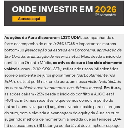
As ações da Aura dispararam 123% UDM,
acompanhando o
forte desempenho do ouro
(+26% UDM)
e importantes marcos
bottom-up
(realocação da estrada em Borborema, aprovação de
Era Dorada, atualização de reservas etc.)
. Mas, desde o início do
conflito no Oriente Médio,
os ativos de ouro têm sido altamente
voláteis
(ouro -21%; GDX -25%)
, refletindo riscos inflacionários
sobre o ambiente de juros globalmente
(particularmente nos
EUA)
e o atual perfil risk-on do ouro, em nossa visão
(volatilidade
do ouro subindo acentuadamente nos últimos meses)
.
Em Aura,
as ações caíram -25% desde o início do conflito e AUGO está
-40% vs. máximas recentes, o que vemos como um ponto de
entrada, uma vez que:
(i)
seguimos vendo upside para os preços
do ouro, com a elevada alavancagem do equity da Aura ao ouro
sugerindo melhora de momentum à medida que as tensões EUA-
Irã desescalam; e
(ii)
balanço confortável deve implicar espaço