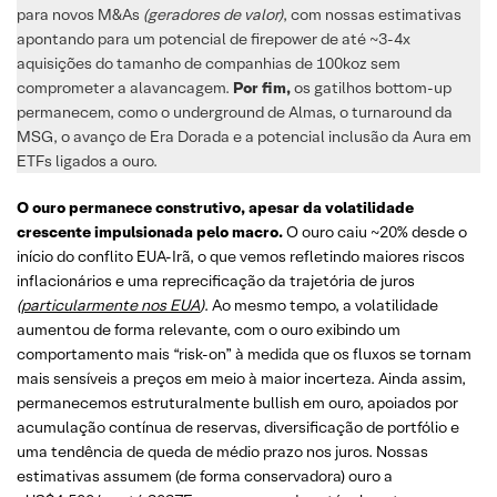
para novos M&As
(geradores de valor)
, com nossas estimativas
apontando para um potencial de firepower de até ~3-4x
aquisições do tamanho de companhias de 100koz sem
comprometer a alavancagem.
Por fim,
os gatilhos bottom-up
permanecem, como o underground de Almas, o turnaround da
MSG, o avanço de Era Dorada e a potencial inclusão da Aura em
ETFs ligados a ouro.
O ouro permanece construtivo, apesar da volatilidade
crescente impulsionada pelo macro.
O ouro caiu ~20% desde o
início do conflito EUA-Irã, o que vemos refletindo maiores riscos
inflacionários e uma reprecificação da trajetória de juros
(
particularmente nos EUA
)
. Ao mesmo tempo, a volatilidade
aumentou de forma relevante, com o ouro exibindo um
comportamento mais “risk-on” à medida que os fluxos se tornam
mais sensíveis a preços em meio à maior incerteza. Ainda assim,
permanecemos estruturalmente bullish em ouro, apoiados por
acumulação contínua de reservas, diversificação de portfólio e
uma tendência de queda de médio prazo nos juros. Nossas
estimativas assumem (de forma conservadora) ouro a