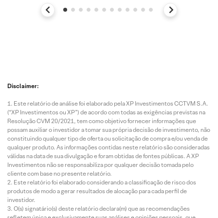
Disclaimer:
Este relatório de análise foi elaborado pela XP Investimentos CCTVM S.A.
(“XP Investimentos ou XP”) de acordo com todas as exigências previstas na
Resolução CVM 20/2021, tem como objetivo fornecer informações que
possam auxiliar o investidor a tomar sua própria decisão de investimento, não
constituindo qualquer tipo de oferta ou solicitação de compra e/ou venda de
qualquer produto. As informações contidas neste relatório são consideradas
válidas na data de sua divulgação e foram obtidas de fontes públicas. A XP
Investimentos não se responsabiliza por qualquer decisão tomada pelo
cliente com base no presente relatório.
Este relatório foi elaborado considerando a classificação de risco dos
produtos de modo a gerar resultados de alocação para cada perfil de
investidor.
O(s) signatário(s) deste relatório declara(m) que as recomendações
refletem única e exclusivamente suas análises e opiniões pessoais, que