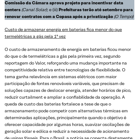
Comissão da Câmara aprova projeto para incentivar data
centers
(Canal Solar)
; e (iii)
Prefeituras terão até setembro para
renovar contratos com a Copasa após a privatização
(O Tempo)
Custo de armazenar energia em baterias fica menor do que
termelétricas a gás pela 1ª vez
O custo de armazenamento de energia em baterias ficou menor
do que o de termelétricas a gás pela primeira vez, segundo
reportagem do Valor, reforçando uma mudança importante na
competitividade relativa entre tecnologias de flexibilidade. O
tema ganha relevância em sistemas elétricos com maior
participação de fontes renováveis variáveis, que precisam de
soluções capazes de deslocar energia, atender horários de pico,
reduzir curtailment e ampliar a confiabilidade da operação. A
queda de custo das baterias fortalece a tese de que o
armazenamento pode competir com alternativas térmicas em
determinadas aplicações, principalmente quando o objetivo é
oferecer capacidade por algumas horas, suavizar oscilações de
geração solar e eólica e reduzir a necessidade de acionamento
de usinas fósseis. Para o Brasil, a notícia se conecta diretamente