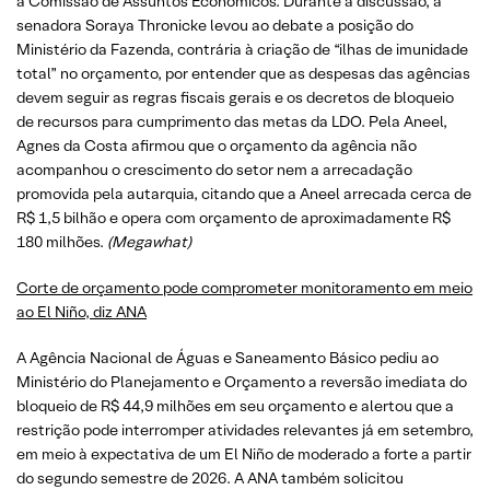
a Comissão de Assuntos Econômicos. Durante a discussão, a
senadora Soraya Thronicke levou ao debate a posição do
Ministério da Fazenda, contrária à criação de “ilhas de imunidade
total” no orçamento, por entender que as despesas das agências
devem seguir as regras fiscais gerais e os decretos de bloqueio
de recursos para cumprimento das metas da LDO. Pela Aneel,
Agnes da Costa afirmou que o orçamento da agência não
acompanhou o crescimento do setor nem a arrecadação
promovida pela autarquia, citando que a Aneel arrecada cerca de
R$ 1,5 bilhão e opera com orçamento de aproximadamente R$
180 milhões.
(Megawhat)
Corte de orçamento pode comprometer monitoramento em meio
ao El Niño, diz ANA
A Agência Nacional de Águas e Saneamento Básico pediu ao
Ministério do Planejamento e Orçamento a reversão imediata do
bloqueio de R$ 44,9 milhões em seu orçamento e alertou que a
restrição pode interromper atividades relevantes já em setembro,
em meio à expectativa de um El Niño de moderado a forte a partir
do segundo semestre de 2026. A ANA também solicitou