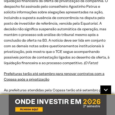
liquidação financeira da oferta de privatização da companhia. O
despacho foi assinado pelo conselheiro Agostinho Patrus e
solicita informações sobre alegações apresentadas na ação,
incluindo a suposta ausência de concorrência na disputa pelo
posto de investidor de referência, vencida pela Equatorial. A
decisão não significa suspensão automática da operação, mas
mantém o processo sob análise do tribunal mesmo após a
conclusão da oferta na B3. A notícia deve ser lida em conjunto
com as demais notas sobre questionamentos institucionais à
privatização, pois mostra que o TCE segue acompanhando
possíveis pontos de contestação ligados ao desenho da oferta, à
liquidação financeira e ao processo competitivo.
(O Fator)
Prefeituras terão até setembro para renovar contratos com a
Copasa após a privatização
As prefeituras atendidas pela Copasa terão até setembro para
renovar contratos com a companhia após a privatização,
segundo O Tempo. O prazo é relevante porque a mudança na
estrutura acionária da empresa exige rearranjos contratuais com
municípios, especialmente em um setor no qual a prestação dos