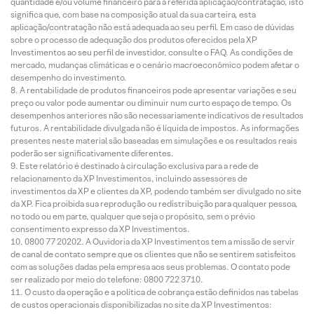
quantidade e/ou volume financeiro para a referida aplicação/contratação, isto
significa que, com base na composição atual da sua carteira, esta
aplicação/contratação não está adequada ao seu perfil. Em caso de dúvidas
sobre o processo de adequação dos produtos oferecidos pela XP
Investimentos ao seu perfil de investidor, consulte o FAQ. As condições de
mercado, mudanças climáticas e o cenário macroeconômico podem afetar o
desempenho do investimento.
A rentabilidade de produtos financeiros pode apresentar variações e seu
preço ou valor pode aumentar ou diminuir num curto espaço de tempo. Os
desempenhos anteriores não são necessariamente indicativos de resultados
futuros. A rentabilidade divulgada não é líquida de impostos. As informações
presentes neste material são baseadas em simulações e os resultados reais
poderão ser significativamente diferentes.
Este relatório é destinado à circulação exclusiva para a rede de
relacionamento da XP Investimentos, incluindo assessores de
investimentos da XP e clientes da XP, podendo também ser divulgado no site
da XP. Fica proibida sua reprodução ou redistribuição para qualquer pessoa,
no todo ou em parte, qualquer que seja o propósito, sem o prévio
consentimento expresso da XP Investimentos.
0800 77 20202. A Ouvidoria da XP Investimentos tem a missão de servir
de canal de contato sempre que os clientes que não se sentirem satisfeitos
com as soluções dadas pela empresa aos seus problemas. O contato pode
ser realizado por meio do telefone: 0800 722 3710.
O custo da operação e a política de cobrança estão definidos nas tabelas
de custos operacionais disponibilizadas no site da XP Investimentos: