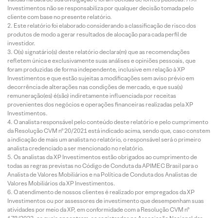
Investimentos não se responsabiliza por qualquer decisão tomada pelo
cliente com base no presente relatório.
Este relatório foi elaborado considerando a classificação de risco dos
produtos de modo a gerar resultados de alocação para cada perfil de
investidor.
O(s) signatário(s) deste relatório declara(m) que as recomendações
refletem única e exclusivamente suas análises e opiniões pessoais, que
foram produzidas de forma independente, inclusive em relação à XP
Investimentos e que estão sujeitas a modificações sem aviso prévio em
decorrência de alterações nas condições de mercado, e que sua(s)
remuneração(es) é(são) indiretamente influenciada por receitas
provenientes dos negócios e operações financeiras realizadas pela XP
Investimentos.
O analista responsável pelo conteúdo deste relatório e pelo cumprimento
da Resolução CVM nº 20/2021 está indicado acima, sendo que, caso constem
a indicação de mais um analista no relatório, o responsável será o primeiro
analista credenciado a ser mencionado no relatório.
Os analistas da XP Investimentos estão obrigados ao cumprimento de
todas as regras previstas no Código de Conduta da APIMEC Brasil para o
Analista de Valores Mobiliários e na Política de Conduta dos Analistas de
Valores Mobiliários da XP Investimentos.
O atendimento de nossos clientes é realizado por empregados da XP
Investimentos ou por assessores de investimento que desempenham suas
atividades por meio da XP, em conformidade com a Resolução CVM nº