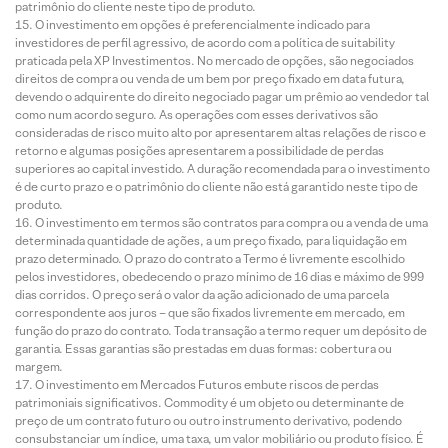
patrimônio do cliente neste tipo de produto.
O investimento em opções é preferencialmente indicado para
investidores de perfil agressivo, de acordo com a política de suitability
praticada pela XP Investimentos. No mercado de opções, são negociados
direitos de compra ou venda de um bem por preço fixado em data futura,
devendo o adquirente do direito negociado pagar um prêmio ao vendedor tal
como num acordo seguro. As operações com esses derivativos são
consideradas de risco muito alto por apresentarem altas relações de risco e
retorno e algumas posições apresentarem a possibilidade de perdas
superiores ao capital investido. A duração recomendada para o investimento
é de curto prazo e o patrimônio do cliente não está garantido neste tipo de
produto.
O investimento em termos são contratos para compra ou a venda de uma
determinada quantidade de ações, a um preço fixado, para liquidação em
prazo determinado. O prazo do contrato a Termo é livremente escolhido
pelos investidores, obedecendo o prazo mínimo de 16 dias e máximo de 999
dias corridos. O preço será o valor da ação adicionado de uma parcela
correspondente aos juros – que são fixados livremente em mercado, em
função do prazo do contrato. Toda transação a termo requer um depósito de
garantia. Essas garantias são prestadas em duas formas: cobertura ou
margem.
O investimento em Mercados Futuros embute riscos de perdas
patrimoniais significativos. Commodity é um objeto ou determinante de
preço de um contrato futuro ou outro instrumento derivativo, podendo
consubstanciar um índice, uma taxa, um valor mobiliário ou produto físico. É