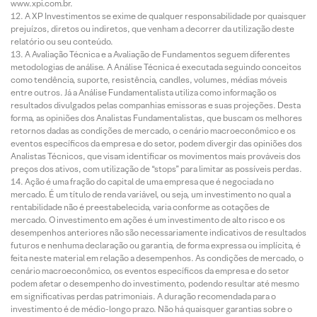
www.xpi.com.br.
A XP Investimentos se exime de qualquer responsabilidade por quaisquer
prejuízos, diretos ou indiretos, que venham a decorrer da utilização deste
relatório ou seu conteúdo.
A Avaliação Técnica e a Avaliação de Fundamentos seguem diferentes
metodologias de análise. A Análise Técnica é executada seguindo conceitos
como tendência, suporte, resistência, candles, volumes, médias móveis
entre outros. Já a Análise Fundamentalista utiliza como informação os
resultados divulgados pelas companhias emissoras e suas projeções. Desta
forma, as opiniões dos Analistas Fundamentalistas, que buscam os melhores
retornos dadas as condições de mercado, o cenário macroeconômico e os
eventos específicos da empresa e do setor, podem divergir das opiniões dos
Analistas Técnicos, que visam identificar os movimentos mais prováveis dos
preços dos ativos, com utilização de “stops” para limitar as possíveis perdas.
Ação é uma fração do capital de uma empresa que é negociada no
mercado. É um título de renda variável, ou seja, um investimento no qual a
rentabilidade não é preestabelecida, varia conforme as cotações de
mercado. O investimento em ações é um investimento de alto risco e os
desempenhos anteriores não são necessariamente indicativos de resultados
futuros e nenhuma declaração ou garantia, de forma expressa ou implícita, é
feita neste material em relação a desempenhos. As condições de mercado, o
cenário macroeconômico, os eventos específicos da empresa e do setor
podem afetar o desempenho do investimento, podendo resultar até mesmo
em significativas perdas patrimoniais. A duração recomendada para o
investimento é de médio-longo prazo. Não há quaisquer garantias sobre o