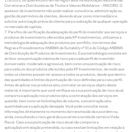
178/2023, os quais encontram-se registrados na Associação Nacional das
Corretoras e Distribuidoras de Títulos e Valores Mobiliários – ANCORD. O
assessor de investimento não pode realizar consultoria, administração ou
gestão de patrimônio de clientes, devendo atuar como intermediário e
solicitar autorização prévia do cliente para a realização de qualquer operação
no mercado de capitais.
Para fins de verificação da adequação do perfil do investidor aos serviços e
produtos de investimento oferecidos pela XP Investimentos, utilizamos a
metodologia de adequação dos produtos por portfólio, nos termos das
Regras e Procedimentos ANBIMA de Suitability nº 01 e do Código ANBIMA
de Distribuição de Produtos de Investimento. Essa metodologia consiste em
atribuir uma pontuação máxima de risco para cada perfil de investidor
(conservador, moderado e agressivo), bem como uma pontuação de risco
para cada um dos produtos oferecidos pela XP Investimentos, de modo que
todos os clientes possam ter acesso a todos os produtos, desde que dentro
das quantidades e limites da pontuação de risco definidas para o seu perfil.
Antes de aplicar nos produtos e/ou contratar os serviços objeto deste
material, é importante que você verifique se a sua pontuação de risco atual
comporta a aplicação nos produtos e/ou a contratação dos serviços em
questão, bem como se há limitações de volume, concentração e/ou
quantidade para a aplicação desejada. Você pode consultar essas
informações diretamente no momento da transmissão da sua ordem ou,
ainda, consultando o risco geral da sua carteira na tela de carteira (Visão
Risco). Caso a sua pontuação de risco atual não comporte a
aplicação/contratação pretendida, ou caso existam limitações em relação à