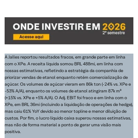
A Jalles reportou resultados fracos, em grande parte em linha
com o XPe. A receita líquida somou BRL 488mi, em linha com
nossas estimativas, refletindo a estratégia da companhia de
priorizar vendas de etanol enquanto retém comercialização de
açúcar. Os volumes de açúcar vieram em 86k ton (-24% vs. XPe e
-53% A/A), enquanto os volumes de etanol atingiram 87k m³
(+15% vs. XPe e +5% A/A). O Adj. EBIT foi fraco e em linha com o
XPe, em BRL 36mi (incluindo a liquidação de operações de hedge),
mas caiu 61% YoY devido ao menor topline e menor diluição de
custos. Por fim, o lucro líquido caixa superou nossas estimativas,
mas não de forma material a ponto de gerar uma visão mais
positiva.