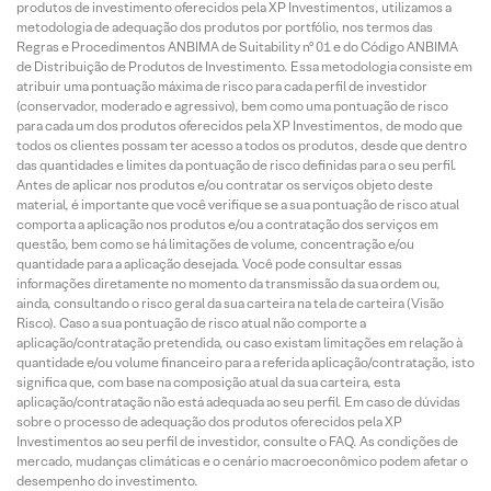
produtos de investimento oferecidos pela XP Investimentos, utilizamos a
metodologia de adequação dos produtos por portfólio, nos termos das
Regras e Procedimentos ANBIMA de Suitability nº 01 e do Código ANBIMA
de Distribuição de Produtos de Investimento. Essa metodologia consiste em
atribuir uma pontuação máxima de risco para cada perfil de investidor
(conservador, moderado e agressivo), bem como uma pontuação de risco
para cada um dos produtos oferecidos pela XP Investimentos, de modo que
todos os clientes possam ter acesso a todos os produtos, desde que dentro
das quantidades e limites da pontuação de risco definidas para o seu perfil.
Antes de aplicar nos produtos e/ou contratar os serviços objeto deste
material, é importante que você verifique se a sua pontuação de risco atual
comporta a aplicação nos produtos e/ou a contratação dos serviços em
questão, bem como se há limitações de volume, concentração e/ou
quantidade para a aplicação desejada. Você pode consultar essas
informações diretamente no momento da transmissão da sua ordem ou,
ainda, consultando o risco geral da sua carteira na tela de carteira (Visão
Risco). Caso a sua pontuação de risco atual não comporte a
aplicação/contratação pretendida, ou caso existam limitações em relação à
quantidade e/ou volume financeiro para a referida aplicação/contratação, isto
significa que, com base na composição atual da sua carteira, esta
aplicação/contratação não está adequada ao seu perfil. Em caso de dúvidas
sobre o processo de adequação dos produtos oferecidos pela XP
Investimentos ao seu perfil de investidor, consulte o FAQ. As condições de
mercado, mudanças climáticas e o cenário macroeconômico podem afetar o
desempenho do investimento.