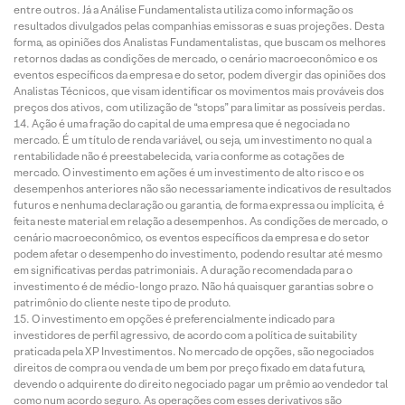
entre outros. Já a Análise Fundamentalista utiliza como informação os
resultados divulgados pelas companhias emissoras e suas projeções. Desta
forma, as opiniões dos Analistas Fundamentalistas, que buscam os melhores
retornos dadas as condições de mercado, o cenário macroeconômico e os
eventos específicos da empresa e do setor, podem divergir das opiniões dos
Analistas Técnicos, que visam identificar os movimentos mais prováveis dos
preços dos ativos, com utilização de “stops” para limitar as possíveis perdas.
Ação é uma fração do capital de uma empresa que é negociada no
mercado. É um título de renda variável, ou seja, um investimento no qual a
rentabilidade não é preestabelecida, varia conforme as cotações de
mercado. O investimento em ações é um investimento de alto risco e os
desempenhos anteriores não são necessariamente indicativos de resultados
futuros e nenhuma declaração ou garantia, de forma expressa ou implícita, é
feita neste material em relação a desempenhos. As condições de mercado, o
cenário macroeconômico, os eventos específicos da empresa e do setor
podem afetar o desempenho do investimento, podendo resultar até mesmo
em significativas perdas patrimoniais. A duração recomendada para o
investimento é de médio-longo prazo. Não há quaisquer garantias sobre o
patrimônio do cliente neste tipo de produto.
O investimento em opções é preferencialmente indicado para
investidores de perfil agressivo, de acordo com a política de suitability
praticada pela XP Investimentos. No mercado de opções, são negociados
direitos de compra ou venda de um bem por preço fixado em data futura,
devendo o adquirente do direito negociado pagar um prêmio ao vendedor tal
como num acordo seguro. As operações com esses derivativos são