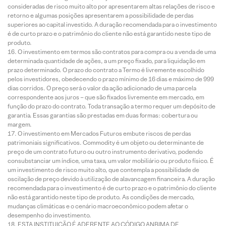
consideradas de risco muito alto por apresentarem altas relações de risco e
retorno e algumas posições apresentarem a possibilidade de perdas
superiores ao capital investido. A duração recomendada para o investimento
é de curto prazo e o patrimônio do cliente não está garantido neste tipo de
produto.
O investimento em termos são contratos para compra ou a venda de uma
determinada quantidade de ações, a um preço fixado, para liquidação em
prazo determinado. O prazo do contrato a Termo é livremente escolhido
pelos investidores, obedecendo o prazo mínimo de 16 dias e máximo de 999
dias corridos. O preço será o valor da ação adicionado de uma parcela
correspondente aos juros – que são fixados livremente em mercado, em
função do prazo do contrato. Toda transação a termo requer um depósito de
garantia. Essas garantias são prestadas em duas formas: cobertura ou
margem.
O investimento em Mercados Futuros embute riscos de perdas
patrimoniais significativos. Commodity é um objeto ou determinante de
preço de um contrato futuro ou outro instrumento derivativo, podendo
consubstanciar um índice, uma taxa, um valor mobiliário ou produto físico. É
um investimento de risco muito alto, que contempla a possibilidade de
oscilação de preço devido à utilização de alavancagem financeira. A duração
recomendada para o investimento é de curto prazo e o patrimônio do cliente
não está garantido neste tipo de produto. As condições de mercado,
mudanças climáticas e o cenário macroeconômico podem afetar o
desempenho do investimento.
ESTA INSTITUIÇÃO É ADERENTE AO CÓDIGO ANBIMA DE