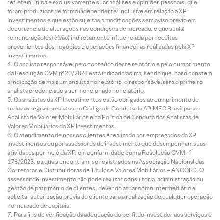
refletem única e exclusivamente suas análises e opiniões pessoais, que
foram produzidas de forma independente, inclusive em relação à XP
Investimentos e que estão sujeitas a modificações sem aviso prévio em
decorrência de alterações nas condições de mercado, e que sua(s)
remuneração(es) é(são) indiretamente influenciada por receitas
provenientes dos negócios e operações financeiras realizadas pela XP
Investimentos.
O analista responsável pelo conteúdo deste relatório e pelo cumprimento
da Resolução CVM nº 20/2021 está indicado acima, sendo que, caso constem
a indicação de mais um analista no relatório, o responsável será o primeiro
analista credenciado a ser mencionado no relatório.
Os analistas da XP Investimentos estão obrigados ao cumprimento de
todas as regras previstas no Código de Conduta da APIMEC Brasil para o
Analista de Valores Mobiliários e na Política de Conduta dos Analistas de
Valores Mobiliários da XP Investimentos.
O atendimento de nossos clientes é realizado por empregados da XP
Investimentos ou por assessores de investimento que desempenham suas
atividades por meio da XP, em conformidade com a Resolução CVM nº
178/2023, os quais encontram-se registrados na Associação Nacional das
Corretoras e Distribuidoras de Títulos e Valores Mobiliários – ANCORD. O
assessor de investimento não pode realizar consultoria, administração ou
gestão de patrimônio de clientes, devendo atuar como intermediário e
solicitar autorização prévia do cliente para a realização de qualquer operação
no mercado de capitais.
Para fins de verificação da adequação do perfil do investidor aos serviços e