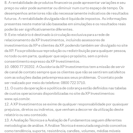
A rentabilidade de produtos financeiros pode apresentar variações e seu
preço ou valor pode aumentar ou diminuir num curto espaço de tempo. Os
desempenhos anteriores não são necessariamente indicativos de resultados
futuros. A rentabilidade divulgada não é líquida de impostos. As informações
presentes neste material são baseadas em simulações e os resultados reais
poderão ser significativamente diferentes.
Este relatório é destinado à circulação exclusiva para a rede de
relacionamento da XP Investimentos, incluindo assessores de
investimentos da XP e clientes da XP, podendo também ser divulgado no site
da XP. Fica proibida sua reprodução ou redistribuição para qualquer pessoa,
no todo ou em parte, qualquer que seja o propósito, sem o prévio
consentimento expresso da XP Investimentos.
0800 77 20202. A Ouvidoria da XP Investimentos tem a missão de servir
de canal de contato sempre que os clientes que não se sentirem satisfeitos
com as soluções dadas pela empresa aos seus problemas. O contato pode
ser realizado por meio do telefone: 0800 722 3710.
O custo da operação e a política de cobrança estão definidos nas tabelas
de custos operacionais disponibilizadas no site da XP Investimentos:
www.xpi.com.br.
A XP Investimentos se exime de qualquer responsabilidade por quaisquer
prejuízos, diretos ou indiretos, que venham a decorrer da utilização deste
relatório ou seu conteúdo.
A Avaliação Técnica e a Avaliação de Fundamentos seguem diferentes
metodologias de análise. A Análise Técnica é executada seguindo conceitos
como tendência, suporte, resistência, candles, volumes, médias móveis