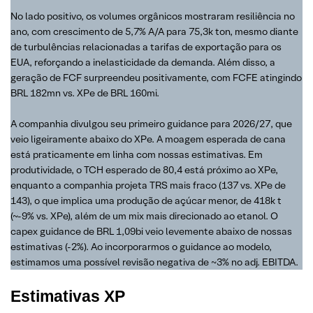
No lado positivo, os volumes orgânicos mostraram resiliência no
ano, com crescimento de 5,7% A/A para 75,3k ton, mesmo diante
de turbulências relacionadas a tarifas de exportação para os
EUA, reforçando a inelasticidade da demanda. Além disso, a
geração de FCF surpreendeu positivamente, com FCFE atingindo
BRL 182mn vs. XPe de BRL 160mi.
A companhia divulgou seu primeiro guidance para 2026/27, que
veio ligeiramente abaixo do XPe. A moagem esperada de cana
está praticamente em linha com nossas estimativas. Em
produtividade, o TCH esperado de 80,4 está próximo ao XPe,
enquanto a companhia projeta TRS mais fraco (137 vs. XPe de
143), o que implica uma produção de açúcar menor, de 418k t
(~-9% vs. XPe), além de um mix mais direcionado ao etanol. O
capex guidance de BRL 1,09bi veio levemente abaixo de nossas
estimativas (-2%). Ao incorporarmos o guidance ao modelo,
estimamos uma possível revisão negativa de ~3% no adj. EBITDA.
Estimativas XP