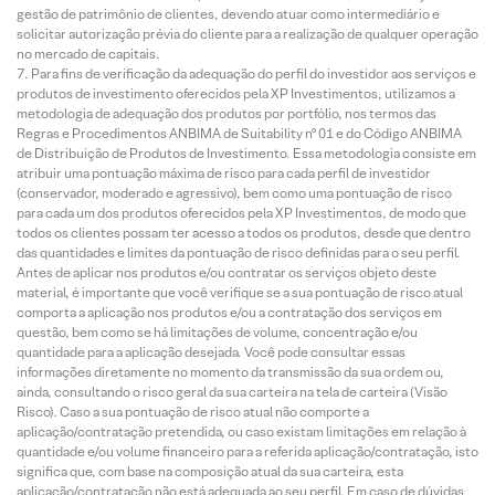
gestão de patrimônio de clientes, devendo atuar como intermediário e
solicitar autorização prévia do cliente para a realização de qualquer operação
no mercado de capitais.
Para fins de verificação da adequação do perfil do investidor aos serviços e
produtos de investimento oferecidos pela XP Investimentos, utilizamos a
metodologia de adequação dos produtos por portfólio, nos termos das
Regras e Procedimentos ANBIMA de Suitability nº 01 e do Código ANBIMA
de Distribuição de Produtos de Investimento. Essa metodologia consiste em
atribuir uma pontuação máxima de risco para cada perfil de investidor
(conservador, moderado e agressivo), bem como uma pontuação de risco
para cada um dos produtos oferecidos pela XP Investimentos, de modo que
todos os clientes possam ter acesso a todos os produtos, desde que dentro
das quantidades e limites da pontuação de risco definidas para o seu perfil.
Antes de aplicar nos produtos e/ou contratar os serviços objeto deste
material, é importante que você verifique se a sua pontuação de risco atual
comporta a aplicação nos produtos e/ou a contratação dos serviços em
questão, bem como se há limitações de volume, concentração e/ou
quantidade para a aplicação desejada. Você pode consultar essas
informações diretamente no momento da transmissão da sua ordem ou,
ainda, consultando o risco geral da sua carteira na tela de carteira (Visão
Risco). Caso a sua pontuação de risco atual não comporte a
aplicação/contratação pretendida, ou caso existam limitações em relação à
quantidade e/ou volume financeiro para a referida aplicação/contratação, isto
significa que, com base na composição atual da sua carteira, esta
aplicação/contratação não está adequada ao seu perfil. Em caso de dúvidas