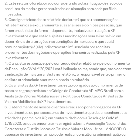
Este relatório foi elaborado considerando a classificação de risco dos
produtos de modo a gerar resultados de alocação para cada perfil de
investidor.
O(s) signatário(s) deste relatório declara(m) que as recomendações
refletem única e exclusivamente suas análises e opiniões pessoais, que
foram produzidas de forma independente, inclusive em relação à XP
Investimentos e que estão sujeitas a modificações sem aviso prévio em
decorrência de alterações nas condições de mercado, e que sua(s)
remuneração(es) é(são) indiretamente influenciada por receitas
provenientes dos negócios e operações financeiras realizadas pela XP
Investimentos.
O analista responsável pelo conteúdo deste relatório e pelo cumprimento
da Resolução CVM nº 20/2021 está indicado acima, sendo que, caso constem
a indicação de mais um analista no relatório, o responsável será o primeiro
analista credenciado a ser mencionado no relatório.
Os analistas da XP Investimentos estão obrigados ao cumprimento de
todas as regras previstas no Código de Conduta da APIMEC Brasil para o
Analista de Valores Mobiliários e na Política de Conduta dos Analistas de
Valores Mobiliários da XP Investimentos.
O atendimento de nossos clientes é realizado por empregados da XP
Investimentos ou por assessores de investimento que desempenham suas
atividades por meio da XP, em conformidade com a Resolução CVM nº
178/2023, os quais encontram-se registrados na Associação Nacional das
Corretoras e Distribuidoras de Títulos e Valores Mobiliários – ANCORD. O
assessor de investimento não pode realizar consultoria, administração ou