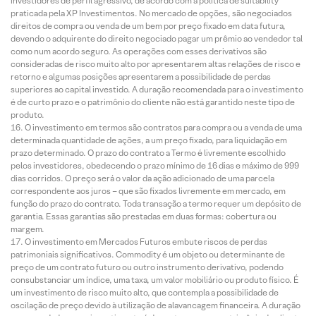
investidores de perfil agressivo, de acordo com a política de suitability
praticada pela XP Investimentos. No mercado de opções, são negociados
direitos de compra ou venda de um bem por preço fixado em data futura,
devendo o adquirente do direito negociado pagar um prêmio ao vendedor tal
como num acordo seguro. As operações com esses derivativos são
consideradas de risco muito alto por apresentarem altas relações de risco e
retorno e algumas posições apresentarem a possibilidade de perdas
superiores ao capital investido. A duração recomendada para o investimento
é de curto prazo e o patrimônio do cliente não está garantido neste tipo de
produto.
O investimento em termos são contratos para compra ou a venda de uma
determinada quantidade de ações, a um preço fixado, para liquidação em
prazo determinado. O prazo do contrato a Termo é livremente escolhido
pelos investidores, obedecendo o prazo mínimo de 16 dias e máximo de 999
dias corridos. O preço será o valor da ação adicionado de uma parcela
correspondente aos juros – que são fixados livremente em mercado, em
função do prazo do contrato. Toda transação a termo requer um depósito de
garantia. Essas garantias são prestadas em duas formas: cobertura ou
margem.
O investimento em Mercados Futuros embute riscos de perdas
patrimoniais significativos. Commodity é um objeto ou determinante de
preço de um contrato futuro ou outro instrumento derivativo, podendo
consubstanciar um índice, uma taxa, um valor mobiliário ou produto físico. É
um investimento de risco muito alto, que contempla a possibilidade de
oscilação de preço devido à utilização de alavancagem financeira. A duração