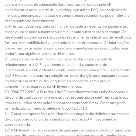
sobre o processo de adequação dos produtos oferecidos pela XP
Investimentos ao seu perfil de investidor, consulte o FAQ. As condições de
mercado, mudanças climáticas e o cenário macroeconômico podem afetar o
desempenho do investimento.
A rentabilidade de produtos financeiros pode apresentar variações e seu
preço ou valor pode aumentar ou diminuir num curto espaço de tempo. Os
desempenhos anteriores não são necessariamente indicativos de resultados
futuros. A rentabilidade divulgada não é líquida de impostos. As informações
presentes neste material são baseadas em simulações e os resultados reais
poderão ser significativamente diferentes.
Este relatório é destinado à circulação exclusiva para a rede de
relacionamento da XP Investimentos, incluindo assessores de
investimentos da XP e clientes da XP, podendo também ser divulgado no site
da XP. Fica proibida sua reprodução ou redistribuição para qualquer pessoa,
no todo ou em parte, qualquer que seja o propósito, sem o prévio
consentimento expresso da XP Investimentos.
0800 77 20202. A Ouvidoria da XP Investimentos tem a missão de servir
de canal de contato sempre que os clientes que não se sentirem satisfeitos
com as soluções dadas pela empresa aos seus problemas. O contato pode
ser realizado por meio do telefone: 0800 722 3710.
O custo da operação e a política de cobrança estão definidos nas tabelas
de custos operacionais disponibilizadas no site da XP Investimentos:
www.xpi.com.br.
A XP Investimentos se exime de qualquer responsabilidade por quaisquer
prejuízos, diretos ou indiretos, que venham a decorrer da utilização deste