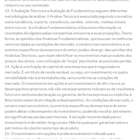
relatório ou seu conteúdo.
A Avaliação Técnica e a Avaliação de Fundamentos seguem diferentes
metodologias de análise. A Análise Técnica é executada seguindo conceitos
como tendência, suporte, resistência, candles, volumes, médias móveis
entre outros. Já a Análise Fundamentalista utiliza como informação os
resultados divulgados pelas companhias emissoras e suas projeções. Desta
forma, as opiniões dos Analistas Fundamentalistas, que buscam os melhores
retornos dadas as condições de mercado, o cenário macroeconômico e os
eventos específicos da empresa e do setor, podem divergir das opiniões dos
Analistas Técnicos, que visam identificar os movimentos mais prováveis dos
preços dos ativos, com utilização de “stops” para limitar as possíveis perdas.
Ação é uma fração do capital de uma empresa que é negociada no
mercado. É um título de renda variável, ou seja, um investimento no qual a
rentabilidade não é preestabelecida, varia conforme as cotações de
mercado. O investimento em ações é um investimento de alto risco e os
desempenhos anteriores não são necessariamente indicativos de resultados
futuros e nenhuma declaração ou garantia, de forma expressa ou implícita, é
feita neste material em relação a desempenhos. As condições de mercado, o
cenário macroeconômico, os eventos específicos da empresa e do setor
podem afetar o desempenho do investimento, podendo resultar até mesmo
em significativas perdas patrimoniais. A duração recomendada para o
investimento é de médio-longo prazo. Não há quaisquer garantias sobre o
patrimônio do cliente neste tipo de produto.
O investimento em opções é preferencialmente indicado para