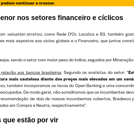
e podem continuar a crescer.
nor nos setores financeiro e cíclicos
 com
valuation
atrativo, como Rede D’Or, Localiza e B3, também gos
s mais expostos aos ciclos globais e o Financeiro, que juntos const
a, sendo o setor com maior peso do índice, seguidos por Mineração e 
relação aos bancos brasileiros
. Segundo os analistas do setor: “
Es
tura mais cautelosa diante dos preços mais elevados em um cenár
sso, também incorporamos os riscos do Open Banking e uma concorrê
reocupados. De modo geral, não acreditamos que os incumbentes deva
 a recomendação de dois de nossos incumbentes cobertos, Bradesco
radas em Compra e Neutra, respectivamente”.
 que estão por vir