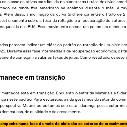
 da classe de ativos mais líquida no planeta: os títulos de dívida ame
mercado de renda fixa americano se acalmou durante o mês. A tax
e. Além disso, a inclinação da curva (a diferença entre o título de
estionamento sobre a tese de reflação e a recuperação de setores c
aquecida nos EUA. Esse movimento coloca um pouco em cheque a te
dos parecem indicar um clássico padrão de rotação de um ciclo econô
2021. Durante essa fase intermediária de recuperação econômica, o r
ralmente começam a subir as taxas de juros. Como resultado, os set
rmanece em transição
os mercados está em transição. Enquanto o setor de Materiais e Side
nça neste padrão. Para esclarecer, ainda gostamos do setor de com
 perspectiva Macro, acreditamos que esta liderança possa estar mu
 domésticas, de qualidade e de crescimento.
esempenho numa fase de meio de ciclo são os setores de crescimen