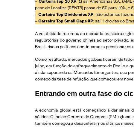
–
Carteira Top 10 XP
: 1) sai Americanas S.A. (AME
peso de Localiza (RENT3) passa de 5% para 10%, e 5
–
Carteira Top Dividendos XP
: não estamos fazen
–
Carteira Top Small Caps XP
: sai Hidrovias do Bra
A volatilidade retornou ao mercado brasileiro e gl
regulatórias do governo chinês ao setor privado,
Brasil, riscos políticos continuaram a pressionar os a
Como resultado, mercados globais ficaram de lado e
julho, em função do enfraquecimento do Real e a qu
ainda superando os Mercados Emergentes, que por 
começo da tese de reflação, que começou em novem
Entrando em outra fase do cic
A economia global está começando a dar sinais d
sólidos. O Índice Gerente de Compras (PMI) global
também começou a desacelerar nos últimos meses