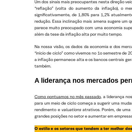
Um dos sinais mais preocupantes nesta direção veio
“reflação” (volta do aumento da inflação), o 
significativamente, de 1,80% para 1,2% atualment
redução. Essa inclinação mais amena sugere um qu
parece muito preocupado com uma economia super
além da tese da inflação alta por muito tempo.
Na nossa visão, os dados da economia e dos merca
“início de ciclo” como vivemos no 1o semestre de 
a inflação permanece alta e os bancos centrais ge
também.
A liderança nos mercados pe
Como pontuamos no mês passado
, a liderança n
para um meio de ciclo começa a sugerir uma muda
rendimento e
valuations
atrativos. Porém, de uma
grandes posições no setor e aumentar em empresas
O estilo e os setores que tendem a ter melhor d