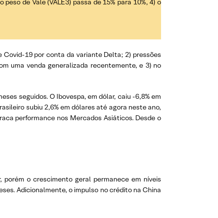
 o peso de Vale (VALE3) passa de 15% para 10%, 4) o
e Covid-19 por conta da variante Delta; 2) pressões
 com uma venda generalizada recentemente, e 3) no
eses seguidos. O Ibovespa, em dólar, cai
u -6,8%
em
asileiro subiu 2,6% em dólares até agora neste ano,
fraca performance nos Mercados Asiáticos. Desde o
r, porém o crescimento geral permanece em níveis
ses. Adicionalmente, o impulso no crédito na China