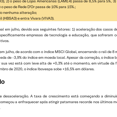
R3), 2) o peso de Lojas Americanas (LAME4) passa de 8,5% para 5%, 3)
) o peso de Rede D’Or passa de 10% para 15%.;
do nenhuma alteração;
sil (HBSA3) e entra Vivara (VIVA3).
obal em julho, devido aos seguintes fatores: 1) aceleração dos casos d
 especificamente empresas de tecnologia e educação, que sofreram
tivos.
m julho, de acordo com o índice MSCI Global, encerrando o rali de 8 m
eda de -3,9% do índice em moeda local. Apesar da correção, o índice br
sua vez está com leve alta de +0,3% até o momento, em virtude da 
bro de 2020, o índice Ibovespa sobe +16,5% em dólares.
lo
e desaceleração. A taxa de crescimento está começando a diminui
 começou a enfraquecer após atingir patamares recorde nos últimos me
.