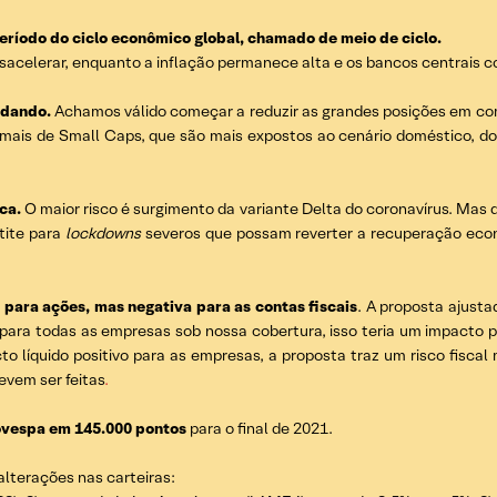
íodo do ciclo econômico global, chamado de meio de ciclo.
acelerar, enquanto a inflação permanece alta e os bancos centrais co
udando.
Achamos válido começar a reduzir as grandes posições em c
mais de Small Caps, que são mais expostos ao cenário doméstico, do 
ca.
O maior risco é surgimento da variante Delta do coronavírus. Mas
tite para
lockdowns
severos que possam reverter a recuperação econ
 para ações, mas negativa para as contas fiscais
. A proposta ajusta
 para todas as empresas sob nossa cobertura, isso teria um impacto 
cto líquido positivo para as empresas, a proposta traz um risco fisca
evem ser feitas
.
ovespa em 145.000 pontos
para o final de 2021.
alterações nas carteiras: