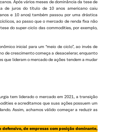
ricanos. Após vários meses de dominância da tese de
a de juros do título de 10 anos americano caiu
 2 anos e 10 anos) também passou por uma drástica
íclicos, ao passo que o mercado de renda fixa não
se do super-ciclo das commodities, por exemplo,
mico inicial para um “meio de ciclo”, ao invés de
itmo de crescimento começa a desacelerar, enquanto
ores que lideram o mercado de ações tendem a mudar
rurgia tem liderado o mercado em 2021, a transição
modities e acreditamos que suas ações possuem um
dando. Assim, achamos válido começar a reduzir as
to defensivo, de empresas com posição dominante,