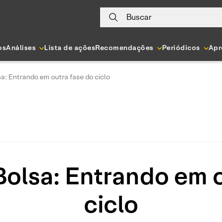
Buscar
os
Análises
Lista de ações
Recomendações
Periódicos
Apr
a: Entrando em outra fase do ciclo
Bolsa: Entrando em o
ciclo