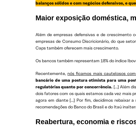
balanços sólidos e com negócios defensivos, e qu
Maior exposição doméstica, me
Além de empresas defensivas e de crescimento
empresas de Consumo Discricionário, do que setore
Caps também oferecem mais crescimento.
Os bancos também representam 18% do índice Ibovesp
Recentemente,
nós
ficamos mais cautelosos com 
bancário de uma postura otimista para uma pos
regulatórias quanto por concorrência.
[…] Além di
dois fatores com os quais estamos cada vez mais p
agora em diante […] Por fim, decidimos rebaixar
recomendações do Banco do Brasil e do Itaú inalte
Reabertura, economia e riscos