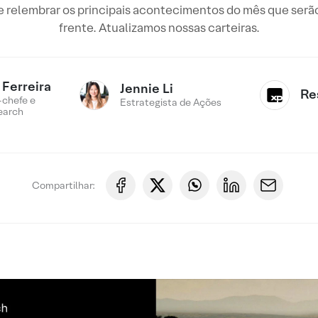
e relembrar os principais acontecimentos do mês que serão
frente. Atualizamos nossas carteiras.
Ferreira
Jennie Li
Re
-chefe e
Estrategista de Ações
earch
Compartilhar: