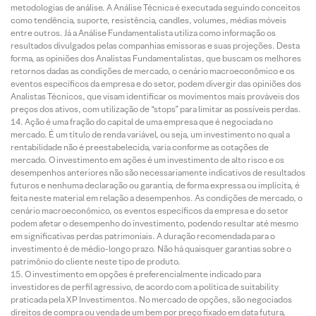
metodologias de análise. A Análise Técnica é executada seguindo conceitos
como tendência, suporte, resistência, candles, volumes, médias móveis
entre outros. Já a Análise Fundamentalista utiliza como informação os
resultados divulgados pelas companhias emissoras e suas projeções. Desta
forma, as opiniões dos Analistas Fundamentalistas, que buscam os melhores
retornos dadas as condições de mercado, o cenário macroeconômico e os
eventos específicos da empresa e do setor, podem divergir das opiniões dos
Analistas Técnicos, que visam identificar os movimentos mais prováveis dos
preços dos ativos, com utilização de “stops” para limitar as possíveis perdas.
Ação é uma fração do capital de uma empresa que é negociada no
mercado. É um título de renda variável, ou seja, um investimento no qual a
rentabilidade não é preestabelecida, varia conforme as cotações de
mercado. O investimento em ações é um investimento de alto risco e os
desempenhos anteriores não são necessariamente indicativos de resultados
futuros e nenhuma declaração ou garantia, de forma expressa ou implícita, é
feita neste material em relação a desempenhos. As condições de mercado, o
cenário macroeconômico, os eventos específicos da empresa e do setor
podem afetar o desempenho do investimento, podendo resultar até mesmo
em significativas perdas patrimoniais. A duração recomendada para o
investimento é de médio-longo prazo. Não há quaisquer garantias sobre o
patrimônio do cliente neste tipo de produto.
O investimento em opções é preferencialmente indicado para
investidores de perfil agressivo, de acordo com a política de suitability
praticada pela XP Investimentos. No mercado de opções, são negociados
direitos de compra ou venda de um bem por preço fixado em data futura,