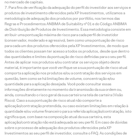
no mercado de capitais.
Para fins de verificação da adequação do perfil do investidor aos serviços e
produtos de investimento oferecidos pela XP Investimentos, utilizamos a
metodologia de adequação dos produtos por portfólio, nos termos das
Regras e Procedimentos ANBIMA de Suitability nº 01 e do Código ANBIMA
de Distribuição de Produtos de Investimento. Essa metodologia consiste em
atribuir uma pontuação máxima de risco para cada perfil de investidor
(conservador, moderado e agressivo), bem como uma pontuação de risco
para cada um dos produtos oferecidos pela XP Investimentos, de modo que
todos os clientes possam ter acesso a todos os produtos, desde que dentro
das quantidades e limites da pontuação de risco definidas para o seu perfil.
Antes de aplicar nos produtos e/ou contratar os serviços objeto deste
material, é importante que você verifique se a sua pontuação de risco atual
comporta a aplicação nos produtos e/ou a contratação dos serviços em
questão, bem como se há limitações de volume, concentração e/ou
quantidade para a aplicação desejada. Você pode consultar essas
informações diretamente no momento da transmissão da sua ordem ou,
ainda, consultando o risco geral da sua carteira na tela de carteira (Visão
Risco). Caso a sua pontuação de risco atual não comporte a
aplicação/contratação pretendida, ou caso existam limitações em relação à
quantidade e/ou volume financeiro para a referida aplicação/contratação, isto
significa que, com base na composição atual da sua carteira, esta
aplicação/contratação não está adequada ao seu perfil. Em caso de dúvidas
sobre o processo de adequação dos produtos oferecidos pela XP
Investimentos ao seu perfil de investidor, consulte o FAQ. As condições de