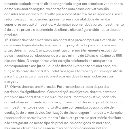
devendo o adquirente do direito negociado pagar um prêmio ao vendedor tal
como num acordo seguro. As operações com esses derivativos são
consideradas de risco muito alto por apresentarem altas relações de risco e
retorno e algumas posições apresentarem a possibilidade de perdas
superiores ao capital investido. A duração recomendada para o investimento
é de curto prazo e o patrimônio do cliente não está garantido neste tipo de
produto.
O investimento em termos são contratos para compra ou a venda de uma
determinada quantidade de ações, a um preço fixado, para liquidação em
prazo determinado. O prazo do contrato a Termo é livremente escolhido
pelos investidores, obedecendo o prazo mínimo de 16 dias e máximo de 999
dias corridos. O preço será o valor da ação adicionado de uma parcela
correspondente aos juros – que são fixados livremente em mercado, em
função do prazo do contrato. Toda transação a termo requer um depósito de
garantia. Essas garantias são prestadas em duas formas: cobertura ou
margem.
O investimento em Mercados Futuros embute riscos de perdas
patrimoniais significativos. Commodity é um objeto ou determinante de
preço de um contrato futuro ou outro instrumento derivativo, podendo
consubstanciar um índice, uma taxa, um valor mobiliário ou produto físico. É
um investimento de risco muito alto, que contempla a possibilidade de
oscilação de preço devido à utilização de alavancagem financeira. A duração
recomendada para o investimento é de curto prazo e o patrimônio do cliente
não está garantido neste tipo de produto. As condições de mercado,
mudanças climáticas e o cenário macroeconômico podem afetar o