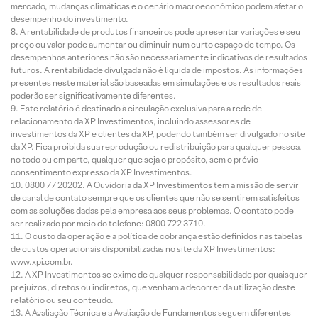
mercado, mudanças climáticas e o cenário macroeconômico podem afetar o
desempenho do investimento.
A rentabilidade de produtos financeiros pode apresentar variações e seu
preço ou valor pode aumentar ou diminuir num curto espaço de tempo. Os
desempenhos anteriores não são necessariamente indicativos de resultados
futuros. A rentabilidade divulgada não é líquida de impostos. As informações
presentes neste material são baseadas em simulações e os resultados reais
poderão ser significativamente diferentes.
Este relatório é destinado à circulação exclusiva para a rede de
relacionamento da XP Investimentos, incluindo assessores de
investimentos da XP e clientes da XP, podendo também ser divulgado no site
da XP. Fica proibida sua reprodução ou redistribuição para qualquer pessoa,
no todo ou em parte, qualquer que seja o propósito, sem o prévio
consentimento expresso da XP Investimentos.
0800 77 20202. A Ouvidoria da XP Investimentos tem a missão de servir
de canal de contato sempre que os clientes que não se sentirem satisfeitos
com as soluções dadas pela empresa aos seus problemas. O contato pode
ser realizado por meio do telefone: 0800 722 3710.
O custo da operação e a política de cobrança estão definidos nas tabelas
de custos operacionais disponibilizadas no site da XP Investimentos:
www.xpi.com.br.
A XP Investimentos se exime de qualquer responsabilidade por quaisquer
prejuízos, diretos ou indiretos, que venham a decorrer da utilização deste
relatório ou seu conteúdo.
A Avaliação Técnica e a Avaliação de Fundamentos seguem diferentes