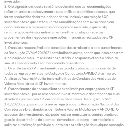
investidor.
O(s) signatário(s) deste relatório declara(m) que as recomendações
refletem única e exclusivamente suas análises e opiniões pessoais, que
foram produzidas de forma independente, inclusive em relação à XP
Investimentos e que estão sujeitas a modificações sem aviso prévio em
decorrência de alterações nas condições de mercado, e que sua(s)
remuneração(es) é(são) indiretamente influenciada por receitas
provenientes dos negócios e operações financeiras realizadas pela XP
Investimentos.
O analista responsável pelo conteúdo deste relatório e pelo cumprimento
da Resolução CVM nº 20/2021 está indicado acima, sendo que, caso constem
a indicação de mais um analista no relatório, o responsável será o primeiro
analista credenciado a ser mencionado no relatório.
Os analistas da XP Investimentos estão obrigados ao cumprimento de
todas as regras previstas no Código de Conduta da APIMEC Brasil para o
Analista de Valores Mobiliários e na Política de Conduta dos Analistas de
Valores Mobiliários da XP Investimentos.
O atendimento de nossos clientes é realizado por empregados da XP
Investimentos ou por assessores de investimento que desempenham suas
atividades por meio da XP, em conformidade com a Resolução CVM nº
178/2023, os quais encontram-se registrados na Associação Nacional das
Corretoras e Distribuidoras de Títulos e Valores Mobiliários – ANCORD. O
assessor de investimento não pode realizar consultoria, administração ou
gestão de patrimônio de clientes, devendo atuar como intermediário e
solicitar autorização prévia do cliente para a realização de qualquer operação