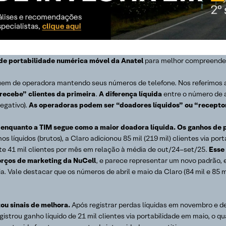
de portabilidade numérica móvel da Anatel
para melhor compreender
quem de operadora mantendo seus números de telefone. Nos referimos
recebe” clientes da primeira
.
A diferença líquida
entre o número de 
negativo).
As operadoras podem ser “doadores líquidos” ou “receptor
a, enquanto a TIM segue como a maior doadora líquida. Os ganhos d
os líquidos (brutos), a Claro adicionou 85 mil (219 mil) clientes via po
e 41 mil clientes por mês em relação à média de out/24–set/25.
Esse 
orços de marketing da NuCell
, e parece representar um novo padrão,
. Vale destacar que os números de abril e maio da Claro (84 mil e 85 m
tou sinais de melhora.
Após registrar perdas líquidas em novembro e 
gistrou ganho líquido de 21 mil clientes via portabilidade em maio, o 