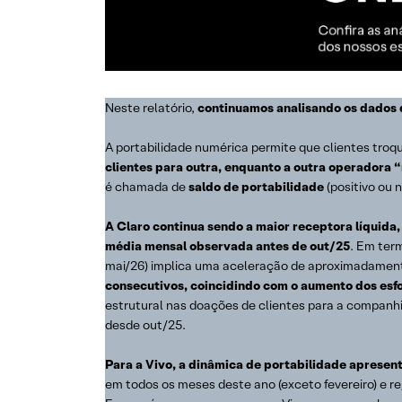
Neste relatório,
continuamos analisando os dados 
A portabilidade numérica permite que clientes tro
clientes para outra, enquanto a outra operadora “
é chamada de
saldo de portabilidade
(positivo ou 
A Claro continua sendo a maior receptora líquid
média mensal observada antes de out/25
. Em term
mai/26) implica uma aceleração de aproximadament
consecutivos, coincidindo com o aumento dos esf
estrutural nas doações de clientes para a companhia
desde out/25.
Para a Vivo, a dinâmica de portabilidade apresen
em todos os meses deste ano (exceto fevereiro) e re