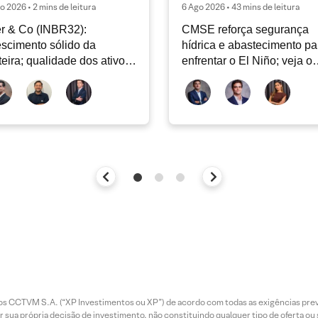
o 2026 • 2 mins de leitura
6 Ago 2026 • 43 mins de leitura
er & Co (INBR32):
CMSE reforça segurança
scimento sólido da
hídrica e abastecimento pa
teira; qualidade dos ativos
enfrentar o El Niño; veja o
tinua sendo o principal
Radar Energia XP | Agosto
bate
entos CCTVM S.A. (“XP Investimentos ou XP”) de acordo com todas as exigências p
r sua própria decisão de investimento, não constituindo qualquer tipo de oferta ou