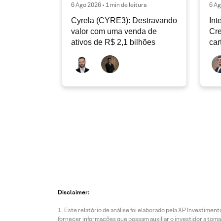
6 Ago 2026 • 1 min de leitura
6 Ag
Cyrela (CYRE3): Destravando
Int
valor com uma venda de
Cre
ativos de R$ 2,1 bilhões
car
con
de
Disclaimer:
Este relatório de análise foi elaborado pela XP Investim
fornecer informações que possam auxiliar o investidor a toma