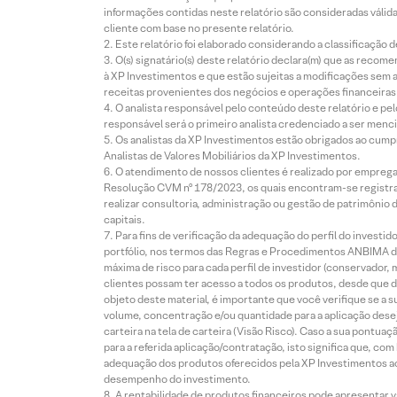
informações contidas neste relatório são consideradas válida
cliente com base no presente relatório.
Este relatório foi elaborado considerando a classificação d
O(s) signatário(s) deste relatório declara(m) que as reco
à XP Investimentos e que estão sujeitas a modificações sem 
receitas provenientes dos negócios e operações financeiras 
O analista responsável pelo conteúdo deste relatório e pe
responsável será o primeiro analista credenciado a ser menci
Os analistas da XP Investimentos estão obrigados ao cumpr
Analistas de Valores Mobiliários da XP Investimentos.
O atendimento de nossos clientes é realizado por empreg
Resolução CVM nº 178/2023, os quais encontram-se registrad
realizar consultoria, administração ou gestão de patrimônio 
capitais.
Para fins de verificação da adequação do perfil do invest
portfólio, nos termos das Regras e Procedimentos ANBIMA de
máxima de risco para cada perfil de investidor (conservado
clientes possam ter acesso a todos os produtos, desde que de
objeto deste material, é importante que você verifique se a
volume, concentração e/ou quantidade para a aplicação dese
carteira na tela de carteira (Visão Risco). Caso a sua pontu
para a referida aplicação/contratação, isto significa que, co
adequação dos produtos oferecidos pela XP Investimentos ao
desempenho do investimento.
A rentabilidade de produtos financeiros pode apresentar