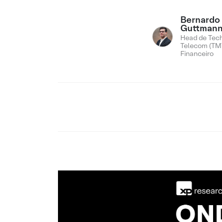
Bernardo
Guttman
Head de Tech
Telecom (TMT
Financeiro