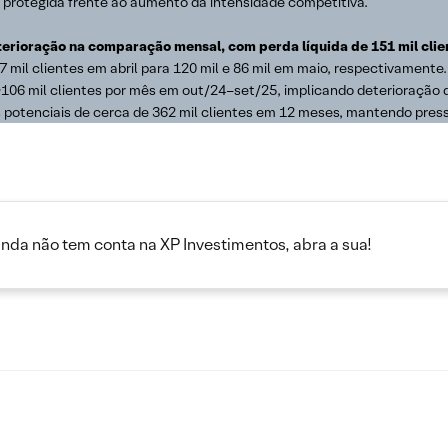
rotegida frente ao aumento da intensidade competitiva.
rioração na comparação mensal, com perda líquida de 151 mil client
7 mil clientes em abril para 120 mil e 86 mil em maio, respectivament
 ~106 mil clientes por mês em out/24–set/25, implicando deterioração
 potenciais de cerca de 362 mil clientes em 12 meses, mantendo pres
inda não tem conta na XP Investimentos, abra a sua!