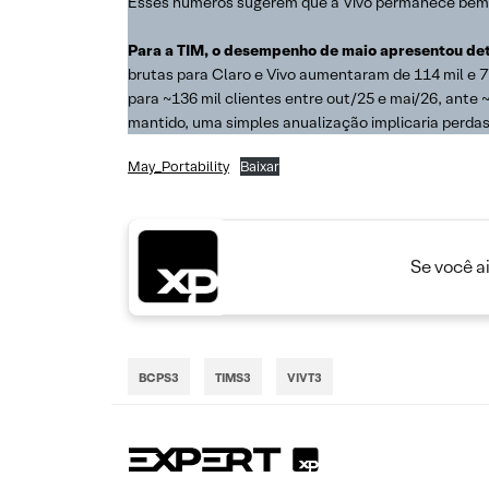
Esses números sugerem que a Vivo permanece bem p
Para a TIM, o desempenho de maio apresentou dete
brutas para Claro e Vivo aumentaram de 114 mil e 7
para ~136 mil clientes entre out/25 e mai/26, ante
mantido, uma simples anualização implicaria perdas
May_Portability
Baixar
Se você a
BCPS3
TIMS3
VIVT3