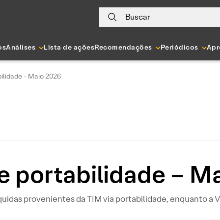
Buscar
os
Análises
Lista de ações
Recomendações
Periódicos
Apr
ilidade - Maio 2026
e portabilidade – M
líquidas provenientes da TIM via portabilidade, enquanto a