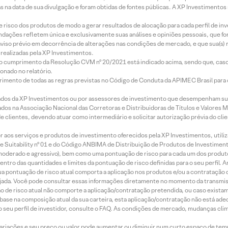
s na data de sua divulgação e foram obtidas de fontes públicas. A XP Investimentos
e risco dos produtos de modo a gerar resultados de alocação para cada perfil de inv
mendações refletem única e exclusivamente suas análises e opiniões pessoais, que 
aviso prévio em decorrência de alterações nas condições de mercado, e que sua(s)
realizadas pela XP Investimentos.
lo cumprimento da Resolução CVM nº 20/2021 está indicado acima, sendo que, caso 
onado no relatório.
imento de todas as regras previstas no Código de Conduta da APIMEC Brasil para o 
ados da XP Investimentos ou por assessores de investimento que desempenham sua
os na Associação Nacional das Corretoras e Distribuidoras de Títulos e Valores 
de clientes, devendo atuar como intermediário e solicitar autorização prévia do cl
idor aos serviços e produtos de investimento oferecidos pela XP Investimentos, uti
 Suitability nº 01 e do Código ANBIMA de Distribuição de Produtos de Investimen
r, moderado e agressivo), bem como uma pontuação de risco para cada um dos produ
ntro das quantidades e limites da pontuação de risco definidas para o seu perfil. A
 sua pontuação de risco atual comporta a aplicação nos produtos e/ou a contratação
jada. Você pode consultar essas informações diretamente no momento da transmissã
ação de risco atual não comporte a aplicação/contratação pretendida, ou caso exista
m base na composição atual da sua carteira, esta aplicação/contratação não está ad
 seu perfil de investidor, consulte o FAQ. As condições de mercado, mudanças cl
 variações e seu preço ou valor pode aumentar ou diminuir num curto espaço de t