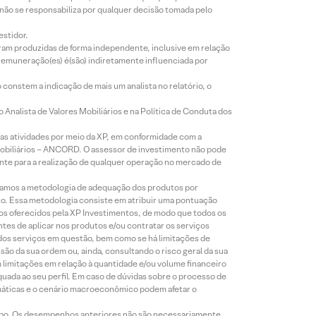
 não se responsabiliza por qualquer decisão tomada pelo
estidor.
foram produzidas de forma independente, inclusive em relação
 remuneração(es) é(são) indiretamente influenciada por
constem a indicação de mais um analista no relatório, o
Analista de Valores Mobiliários e na Política de Conduta dos
s atividades por meio da XP, em conformidade com a
Mobiliários – ANCORD. O assessor de investimento não pode
iente para a realização de qualquer operação no mercado de
lizamos a metodologia de adequação dos produtos por
to. Essa metodologia consiste em atribuir uma pontuação
tos oferecidos pela XP Investimentos, de modo que todos os
ntes de aplicar nos produtos e/ou contratar os serviços
 dos serviços em questão, bem como se há limitações de
o da sua ordem ou, ainda, consultando o risco geral da sua
m limitações em relação à quantidade e/ou volume financeiro
equada ao seu perfil. Em caso de dúvidas sobre o processo de
imáticas e o cenário macroeconômico podem afetar o
empo. Os desempenhos anteriores não são necessariamente