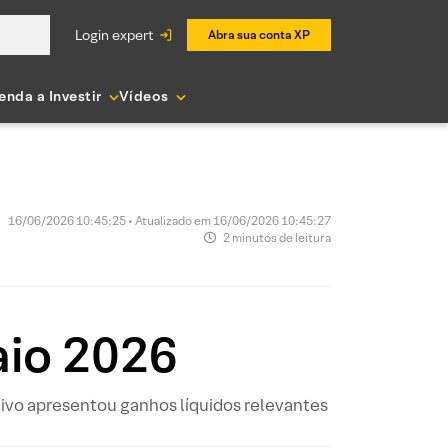
login expert
Abra sua conta XP
enda a Investir
Vídeos
16/06/2026 10:45:25 • Atualizado em 16/06/2026 10:45:27
2 minutos de leitura
aio 2026
 Vivo apresentou ganhos líquidos relevantes