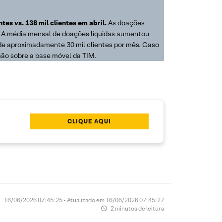
es vs. 138 mil clientes em abril.
As doações
e. A média mensal de doações líquidas aumentou
 de aproximadamente 30 mil clientes por mês. Caso
são sobre a base móvel da TIM.
CLIQUE AQUI
16/06/2026 07:45:25 • Atualizado em 16/06/2026 07:45:27
2 minutos de leitura