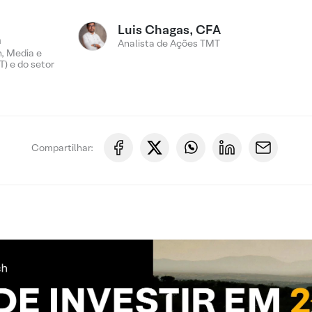
Luis Chagas, CFA
n
Analista de Ações TMT
, Media e
) e do setor
Compartilhar: