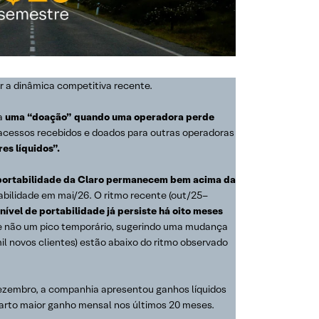
 a dinâmica competitiva recente.
 a
uma “doação” quando uma operadora perde
acessos recebidos e doados para outras operadoras
es líquidos”.
e portabilidade da Claro permanecem bem acima da
rtabilidade em mai/26. O ritmo recente (out/25–
nível de portabilidade já persiste há oito meses
 e não um pico temporário, sugerindo uma mudança
il novos clientes) estão abaixo do ritmo observado
dezembro, a companhia apresentou ganhos líquidos
quarto maior ganho mensal nos últimos 20 meses.