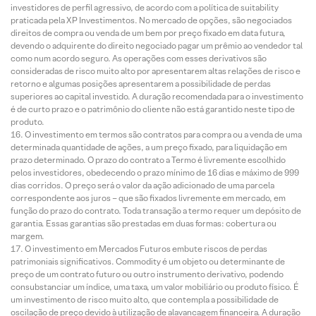
investidores de perfil agressivo, de acordo com a política de suitability
praticada pela XP Investimentos. No mercado de opções, são negociados
direitos de compra ou venda de um bem por preço fixado em data futura,
devendo o adquirente do direito negociado pagar um prêmio ao vendedor tal
como num acordo seguro. As operações com esses derivativos são
consideradas de risco muito alto por apresentarem altas relações de risco e
retorno e algumas posições apresentarem a possibilidade de perdas
superiores ao capital investido. A duração recomendada para o investimento
é de curto prazo e o patrimônio do cliente não está garantido neste tipo de
produto.
O investimento em termos são contratos para compra ou a venda de uma
determinada quantidade de ações, a um preço fixado, para liquidação em
prazo determinado. O prazo do contrato a Termo é livremente escolhido
pelos investidores, obedecendo o prazo mínimo de 16 dias e máximo de 999
dias corridos. O preço será o valor da ação adicionado de uma parcela
correspondente aos juros – que são fixados livremente em mercado, em
função do prazo do contrato. Toda transação a termo requer um depósito de
garantia. Essas garantias são prestadas em duas formas: cobertura ou
margem.
O investimento em Mercados Futuros embute riscos de perdas
patrimoniais significativos. Commodity é um objeto ou determinante de
preço de um contrato futuro ou outro instrumento derivativo, podendo
consubstanciar um índice, uma taxa, um valor mobiliário ou produto físico. É
um investimento de risco muito alto, que contempla a possibilidade de
oscilação de preço devido à utilização de alavancagem financeira. A duração