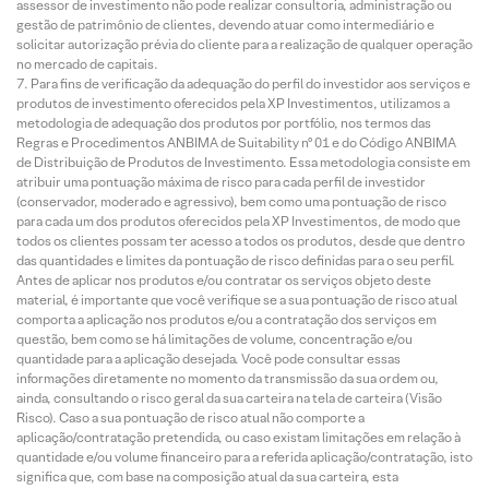
assessor de investimento não pode realizar consultoria, administração ou
gestão de patrimônio de clientes, devendo atuar como intermediário e
solicitar autorização prévia do cliente para a realização de qualquer operação
no mercado de capitais.
Para fins de verificação da adequação do perfil do investidor aos serviços e
produtos de investimento oferecidos pela XP Investimentos, utilizamos a
metodologia de adequação dos produtos por portfólio, nos termos das
Regras e Procedimentos ANBIMA de Suitability nº 01 e do Código ANBIMA
de Distribuição de Produtos de Investimento. Essa metodologia consiste em
atribuir uma pontuação máxima de risco para cada perfil de investidor
(conservador, moderado e agressivo), bem como uma pontuação de risco
para cada um dos produtos oferecidos pela XP Investimentos, de modo que
todos os clientes possam ter acesso a todos os produtos, desde que dentro
das quantidades e limites da pontuação de risco definidas para o seu perfil.
Antes de aplicar nos produtos e/ou contratar os serviços objeto deste
material, é importante que você verifique se a sua pontuação de risco atual
comporta a aplicação nos produtos e/ou a contratação dos serviços em
questão, bem como se há limitações de volume, concentração e/ou
quantidade para a aplicação desejada. Você pode consultar essas
informações diretamente no momento da transmissão da sua ordem ou,
ainda, consultando o risco geral da sua carteira na tela de carteira (Visão
Risco). Caso a sua pontuação de risco atual não comporte a
aplicação/contratação pretendida, ou caso existam limitações em relação à
quantidade e/ou volume financeiro para a referida aplicação/contratação, isto
significa que, com base na composição atual da sua carteira, esta