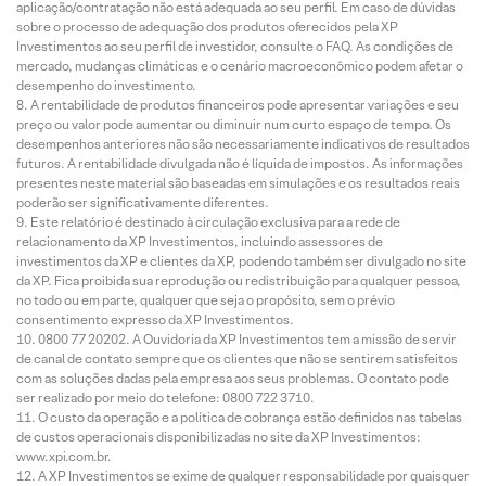
aplicação/contratação não está adequada ao seu perfil. Em caso de dúvidas
sobre o processo de adequação dos produtos oferecidos pela XP
Investimentos ao seu perfil de investidor, consulte o FAQ. As condições de
mercado, mudanças climáticas e o cenário macroeconômico podem afetar o
desempenho do investimento.
A rentabilidade de produtos financeiros pode apresentar variações e seu
preço ou valor pode aumentar ou diminuir num curto espaço de tempo. Os
desempenhos anteriores não são necessariamente indicativos de resultados
futuros. A rentabilidade divulgada não é líquida de impostos. As informações
presentes neste material são baseadas em simulações e os resultados reais
poderão ser significativamente diferentes.
Este relatório é destinado à circulação exclusiva para a rede de
relacionamento da XP Investimentos, incluindo assessores de
investimentos da XP e clientes da XP, podendo também ser divulgado no site
da XP. Fica proibida sua reprodução ou redistribuição para qualquer pessoa,
no todo ou em parte, qualquer que seja o propósito, sem o prévio
consentimento expresso da XP Investimentos.
0800 77 20202. A Ouvidoria da XP Investimentos tem a missão de servir
de canal de contato sempre que os clientes que não se sentirem satisfeitos
com as soluções dadas pela empresa aos seus problemas. O contato pode
ser realizado por meio do telefone: 0800 722 3710.
O custo da operação e a política de cobrança estão definidos nas tabelas
de custos operacionais disponibilizadas no site da XP Investimentos:
www.xpi.com.br.
A XP Investimentos se exime de qualquer responsabilidade por quaisquer