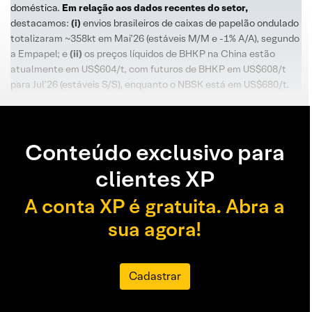
doméstica.
Em relação aos dados recentes do setor,
destacamos:
(i)
envios brasileiros de caixas de papelão ondulado
totalizaram ~358kt em Mai’26 (estáveis M/M e -1% A/A), segundo
a Empapel; e
(ii)
os preços líquidos de BHKP na China estão
atualmente em US$604/t, com futuros de BHKP em US$608/t
para Jul’26 (estáveis S/S), enquanto o NBSK está em US$680/t.
Conteúdo exclusivo para
clientes XP
A conta XP é gratuita. Abra a
sua agora!
Cadastrar