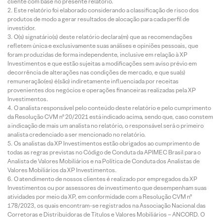
cliente com base no presente relatório.
Este relatório foi elaborado considerando a classificação de risco dos
produtos de modo a gerar resultados de alocação para cada perfil de
investidor.
O(s) signatário(s) deste relatório declara(m) que as recomendações
refletem única e exclusivamente suas análises e opiniões pessoais, que
foram produzidas de forma independente, inclusive em relação à XP
Investimentos e que estão sujeitas a modificações sem aviso prévio em
decorrência de alterações nas condições de mercado, e que sua(s)
remuneração(es) é(são) indiretamente influenciada por receitas
provenientes dos negócios e operações financeiras realizadas pela XP
Investimentos.
O analista responsável pelo conteúdo deste relatório e pelo cumprimento
da Resolução CVM nº 20/2021 está indicado acima, sendo que, caso constem
a indicação de mais um analista no relatório, o responsável será o primeiro
analista credenciado a ser mencionado no relatório.
Os analistas da XP Investimentos estão obrigados ao cumprimento de
todas as regras previstas no Código de Conduta da APIMEC Brasil para o
Analista de Valores Mobiliários e na Política de Conduta dos Analistas de
Valores Mobiliários da XP Investimentos.
O atendimento de nossos clientes é realizado por empregados da XP
Investimentos ou por assessores de investimento que desempenham suas
atividades por meio da XP, em conformidade com a Resolução CVM nº
178/2023, os quais encontram-se registrados na Associação Nacional das
Corretoras e Distribuidoras de Títulos e Valores Mobiliários – ANCORD. O