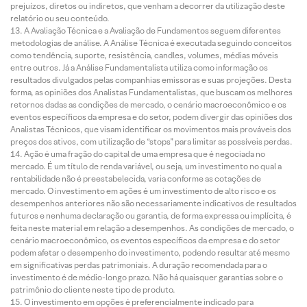
prejuízos, diretos ou indiretos, que venham a decorrer da utilização deste
relatório ou seu conteúdo.
A Avaliação Técnica e a Avaliação de Fundamentos seguem diferentes
metodologias de análise. A Análise Técnica é executada seguindo conceitos
como tendência, suporte, resistência, candles, volumes, médias móveis
entre outros. Já a Análise Fundamentalista utiliza como informação os
resultados divulgados pelas companhias emissoras e suas projeções. Desta
forma, as opiniões dos Analistas Fundamentalistas, que buscam os melhores
retornos dadas as condições de mercado, o cenário macroeconômico e os
eventos específicos da empresa e do setor, podem divergir das opiniões dos
Analistas Técnicos, que visam identificar os movimentos mais prováveis dos
preços dos ativos, com utilização de “stops” para limitar as possíveis perdas.
Ação é uma fração do capital de uma empresa que é negociada no
mercado. É um título de renda variável, ou seja, um investimento no qual a
rentabilidade não é preestabelecida, varia conforme as cotações de
mercado. O investimento em ações é um investimento de alto risco e os
desempenhos anteriores não são necessariamente indicativos de resultados
futuros e nenhuma declaração ou garantia, de forma expressa ou implícita, é
feita neste material em relação a desempenhos. As condições de mercado, o
cenário macroeconômico, os eventos específicos da empresa e do setor
podem afetar o desempenho do investimento, podendo resultar até mesmo
em significativas perdas patrimoniais. A duração recomendada para o
investimento é de médio-longo prazo. Não há quaisquer garantias sobre o
patrimônio do cliente neste tipo de produto.
O investimento em opções é preferencialmente indicado para