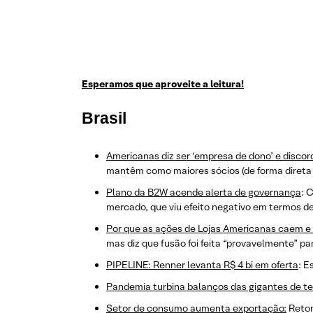
Esperamos que aproveite a leitura!
Brasil
Americanas diz ser ‘empresa de dono’ e discor
mantêm como maiores sócios (de forma direta 
Plano da B2W acende alerta de governança
: 
mercado, que viu efeito negativo em termos d
Por que as ações de Lojas Americanas caem e
mas diz que fusão foi feita “provavelmente” par
PIPELINE: Renner levanta R$ 4 bi em oferta
: E
Pandemia turbina balanços das gigantes de t
Setor de consumo aumenta exportação:
Retom