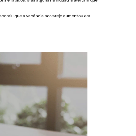
teis e rápidos. Mas alguns na indústria alertam que
scobriu que a vacância no varejo aumentou em