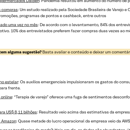
 supermercados Dalben
: Pandemia resultou em aumento do número de pe
s compras
: Um estudo realizado pela Sociedade Brasileira de Varejo
romoções, programas de pontos e cashback, entre outros
cado uma vez no mês
: De acordo com o levantamento, 84% dos entrev
otivo. 10% dos entrevistados preferem fazer compras duas vezes ao mês
 tem alguma sugestão?
Basta avaliar e conteúdo e deixar um comentário
no estelar
: Os auxílios emergenciais impulsionaram os gastos do cons
para frente.
 online
: “Terapia de varejo” oferece uma fuga de sentimentos desconfo
ara US$ 8,11 bilhões
: Resultado veio acima das estimativas da empresa
da Amazon
: Quase metade do lucro operacional da empresa veio da AWS