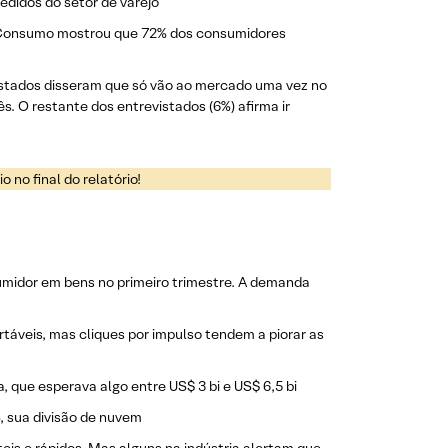
didos do setor de varejo
 e Consumo mostrou que 72% dos consumidores
istados disseram que só vão ao mercado uma vez no
. O restante dos entrevistados (6%) afirma ir
 no final do relatório!
umidor em bens no primeiro trimestre. A demanda
rtáveis, mas cliques por impulso tendem a piorar as
, que esperava algo entre US$ 3 bi e US$ 6,5 bi
, sua divisão de nuvem