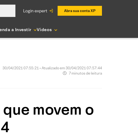
login expert
Abra sua conta XP
enda a Investir
Vídeos
30/04/2021 07:55:21 • Atualizado em 30/04/2021 07:57:44
7 minutos de leitura
as que movem o
04