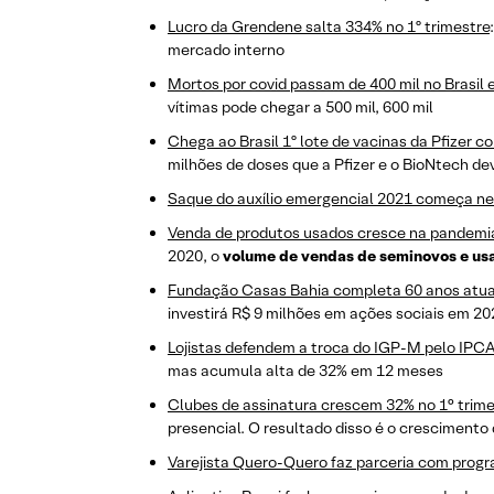
Lucro da Grendene salta 334% no 1º trimestre
mercado interno
Mortos por covid passam de 400 mil no Brasil 
vítimas pode chegar a 500 mil, 600 mil
Chega ao Brasil 1º lote de vacinas da Pfizer c
milhões de doses que a Pfizer e o BioNtech de
Saque do auxílio emergencial 2021 começa nest
Venda de produtos usados cresce na pandemi
2020, o
volume de vendas de seminovos e us
Fundação Casas Bahia completa 60 anos atuan
investirá R$ 9 milhões em ações sociais em 20
Lojistas defendem a troca do IGP-M pelo IPCA
mas acumula alta de 32% em 12 meses
Clubes de assinatura crescem 32% no 1° trime
presencial. O resultado disso é o crescimento
Varejista Quero-Quero faz parceria com prog