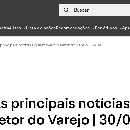
Buscar
os
Análises
Lista de ações
Recomendações
Periódicos
Apr
principais notícias que movem o setor do Varejo | 30/04
s principais notíci
etor do Varejo | 30/