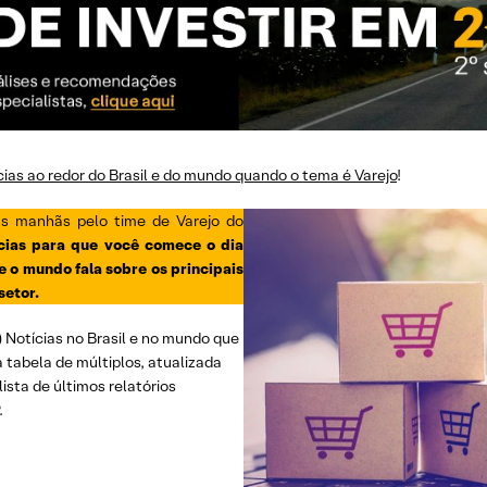
ícias ao redor do Brasil e do mundo quando o tema é Varejo
!
 as manhãs pelo time de Varejo do
ícias para que você comece o dia
e o mundo fala sobre os principais
setor.
i) Notícias no Brasil e no mundo que
a tabela de múltiplos, atualizada
lista de últimos relatórios
.