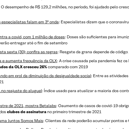
: O desempenho de R$ 129,2 milhões, no período, foi ajudado pelo cres
e especialistas falam em 3ª onda
: Especialistas dizem que o coronavír
ontra a covid, com 1 milhão de doses
: Doses são suficientes para imun
verão entregar até o fim de setembro
a sexta (30); confira as regras
: Resgate da grana depende de código 
a e aumenta frequência da OLX
: A crise causada pela pandemia fez os
ados da OLX cresceu 26%
comparado com 2019
do em prol da diminuição da desigualdade social
: Entre as atividades
21
 no reajuste do aluguel
: Índice usado para atualizar a maioria dos con
stre de 2021, mostra Betalabs
: Oaumento de casos de covid-19 obrig
 dos
clubes de assinatura
no primeiro trimestre de 2021
rama Juntos Somos Mais
: Clientes da rede poderão acumular pontos e 