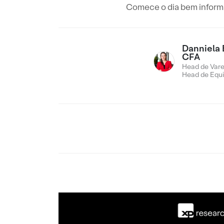
Comece o dia bem informad
Danniela 
CFA
Head de Vare
Head de Equi