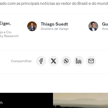
o com as principais notícias ao redor do Brasil e do mun
Eiger,
Thiago Suedt
Gu
Analista de Varejo
Ana
jo e Co-
ty Research
Compartilhar: