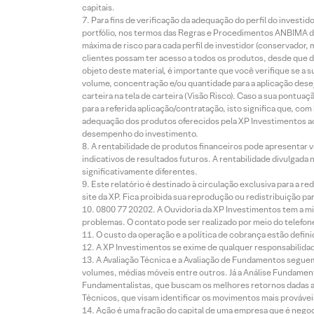
capitais.
Para fins de verificação da adequação do perfil do invest
portfólio, nos termos das Regras e Procedimentos ANBIMA de
máxima de risco para cada perfil de investidor (conservado
clientes possam ter acesso a todos os produtos, desde que de
objeto deste material, é importante que você verifique se a
volume, concentração e/ou quantidade para a aplicação dese
carteira na tela de carteira (Visão Risco). Caso a sua pontu
para a referida aplicação/contratação, isto significa que, co
adequação dos produtos oferecidos pela XP Investimentos ao
desempenho do investimento.
A rentabilidade de produtos financeiros pode apresentar
indicativos de resultados futuros. A rentabilidade divulgada
significativamente diferentes.
Este relatório é destinado à circulação exclusiva para a 
site da XP. Fica proibida sua reprodução ou redistribuição p
0800 77 20202. A Ouvidoria da XP Investimentos tem a mi
problemas. O contato pode ser realizado por meio do telefon
O custo da operação e a política de cobrança estão defini
A XP Investimentos se exime de qualquer responsabilidade
A Avaliação Técnica e a Avaliação de Fundamentos seguem
volumes, médias móveis entre outros. Já a Análise Fundament
Fundamentalistas, que buscam os melhores retornos dadas as
Técnicos, que visam identificar os movimentos mais prováveis 
Ação é uma fração do capital de uma empresa que é negoci