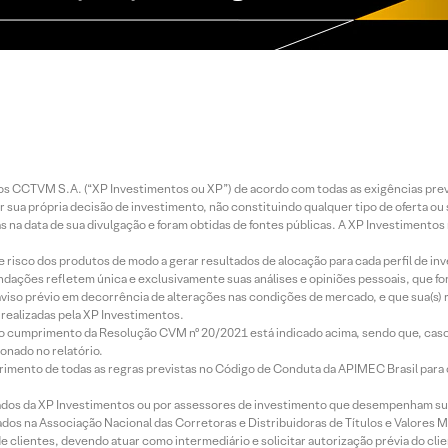
entos CCTVM S.A. (“XP Investimentos ou XP”) de acordo com todas as exigências p
r sua própria decisão de investimento, não constituindo qualquer tipo de oferta ou
s na data de sua divulgação e foram obtidas de fontes públicas. A XP Investimentos
e risco dos produtos de modo a gerar resultados de alocação para cada perfil de inv
mendações refletem única e exclusivamente suas análises e opiniões pessoais, que 
aviso prévio em decorrência de alterações nas condições de mercado, e que sua(s)
realizadas pela XP Investimentos.
lo cumprimento da Resolução CVM nº 20/2021 está indicado acima, sendo que, caso 
onado no relatório.
imento de todas as regras previstas no Código de Conduta da APIMEC Brasil para o 
ados da XP Investimentos ou por assessores de investimento que desempenham sua
os na Associação Nacional das Corretoras e Distribuidoras de Títulos e Valores 
de clientes, devendo atuar como intermediário e solicitar autorização prévia do cl