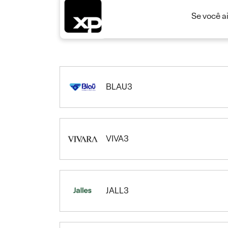
Se você a
BLAU3
VIVA3
JALL3