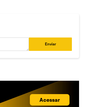
Enviar
Acessar