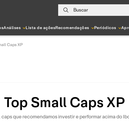
Buscar
os
Análises
Lista de ações
Recomendações
Periódicos
Apr
mall Caps XP
Top Small Caps XP
ll caps que recomendamos investir e performar acima do Ib