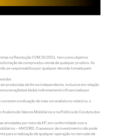
revistas na Resolução CVM 20/2021, tem como objetivo
 solicitação de compra e/ou venda de qualquer produto. As
 não se responsabiliza por qualquer decisão tomada pelo
estidor.
foram produzidas de forma independente, inclusive em relação
 remuneração(es) é(são) indiretamente influenciada por
constem a indicação de mais um analista no relatório, o
Analista de Valores Mobiliários e na Política de Conduta dos
s atividades por meio da XP, em conformidade com a
Mobiliários – ANCORD. O assessor de investimento não pode
iente para a realização de qualquer operação no mercado de