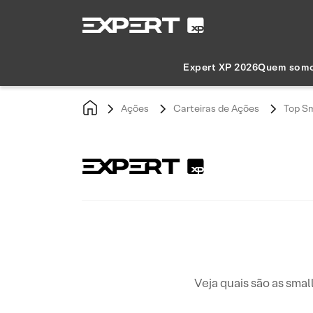
Expert XP 2026
Quem som
Ações
Carteiras de Ações
Top S
Veja quais são as sma