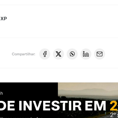
 XP
Compartilhar: