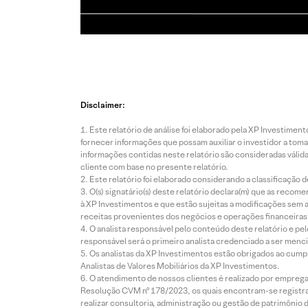
Disclaimer:
Este relatório de análise foi elaborado pela XP Investim
fornecer informações que possam auxiliar o investidor a toma
informações contidas neste relatório são consideradas válida
cliente com base no presente relatório.
Este relatório foi elaborado considerando a classificação d
O(s) signatário(s) deste relatório declara(m) que as reco
à XP Investimentos e que estão sujeitas a modificações sem 
receitas provenientes dos negócios e operações financeiras 
O analista responsável pelo conteúdo deste relatório e pe
responsável será o primeiro analista credenciado a ser menci
Os analistas da XP Investimentos estão obrigados ao cumpr
Analistas de Valores Mobiliários da XP Investimentos.
O atendimento de nossos clientes é realizado por empreg
Resolução CVM nº 178/2023, os quais encontram-se registrad
realizar consultoria, administração ou gestão de patrimônio 