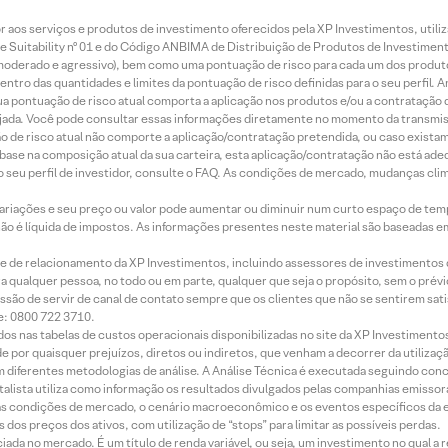
idor aos serviços e produtos de investimento oferecidos pela XP Investimentos, uti
 Suitability nº 01 e do Código ANBIMA de Distribuição de Produtos de Investimen
r, moderado e agressivo), bem como uma pontuação de risco para cada um dos produ
ntro das quantidades e limites da pontuação de risco definidas para o seu perfil. A
 sua pontuação de risco atual comporta a aplicação nos produtos e/ou a contratação
jada. Você pode consultar essas informações diretamente no momento da transmissã
ação de risco atual não comporte a aplicação/contratação pretendida, ou caso exista
m base na composição atual da sua carteira, esta aplicação/contratação não está ad
 seu perfil de investidor, consulte o FAQ. As condições de mercado, mudanças cl
 variações e seu preço ou valor pode aumentar ou diminuir num curto espaço de t
 não é líquida de impostos. As informações presentes neste material são baseadas e
rede de relacionamento da XP Investimentos, incluindo assessores de investimentos
ara qualquer pessoa, no todo ou em parte, qualquer que seja o propósito, sem o pr
ssão de servir de canal de contato sempre que os clientes que não se sentirem sat
e: 0800 722 3710.
dos nas tabelas de custos operacionais disponibilizadas no site da XP Investimento
 por quaisquer prejuízos, diretos ou indiretos, que venham a decorrer da utilizaç
 diferentes metodologias de análise. A Análise Técnica é executada seguindo conc
alista utiliza como informação os resultados divulgados pelas companhias emissora
 condições de mercado, o cenário macroeconômico e os eventos específicos da em
dos preços dos ativos, com utilização de “stops” para limitar as possíveis perdas.
ada no mercado. É um título de renda variável, ou seja, um investimento no qual a r