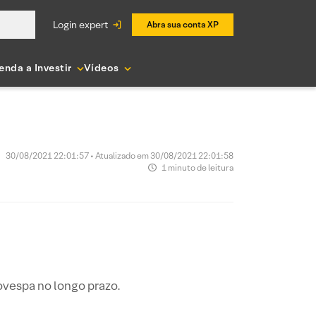
login expert
Abra sua conta XP
enda a Investir
Vídeos
30/08/2021 22:01:57 • Atualizado em 30/08/2021 22:01:58
1 minuto de leitura
ovespa no longo prazo.