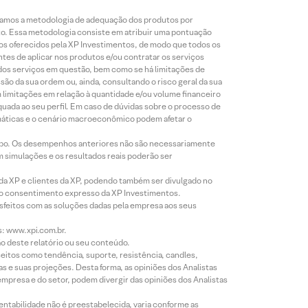
lizamos a metodologia de adequação dos produtos por
to. Essa metodologia consiste em atribuir uma pontuação
tos oferecidos pela XP Investimentos, de modo que todos os
ntes de aplicar nos produtos e/ou contratar os serviços
 dos serviços em questão, bem como se há limitações de
o da sua ordem ou, ainda, consultando o risco geral da sua
m limitações em relação à quantidade e/ou volume financeiro
equada ao seu perfil. Em caso de dúvidas sobre o processo de
imáticas e o cenário macroeconômico podem afetar o
empo. Os desempenhos anteriores não são necessariamente
m simulações e os resultados reais poderão ser
 da XP e clientes da XP, podendo também ser divulgado no
évio consentimento expresso da XP Investimentos.
isfeitos com as soluções dadas pela empresa aos seus
s: www.xpi.com.br.
ão deste relatório ou seu conteúdo.
eitos como tendência, suporte, resistência, candles,
s e suas projeções. Desta forma, as opiniões dos Analistas
presa e do setor, podem divergir das opiniões dos Analistas
entabilidade não é preestabelecida, varia conforme as