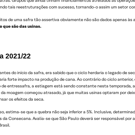
atrás. Grupos que ainda tinham financiamentos atrelados às operaçõe
zando tais reestruturações com sucesso, tornando-o assim um setor com
itos de uma safra tão assertiva obviamente não são dados apenas às 
o que são das usinas.
a 2021/22
ntes do início da safra, era sabido que o ciclo herdaria o legado de s
ria forte impacto na produção de cana. Ao contrário do ciclo anterior
o de entressafra, a estiagem está sendo constante nesta temporada, a
io da moagem começou atrasado, já que muitas usinas optaram por deix
sar os efeitos da seca.
o, estima-se que a quebra não seja inferior a 5%. Inclusive, determin
s da Consecana. Avalia-se que São Paulo deverá ser responsável por
rasil.