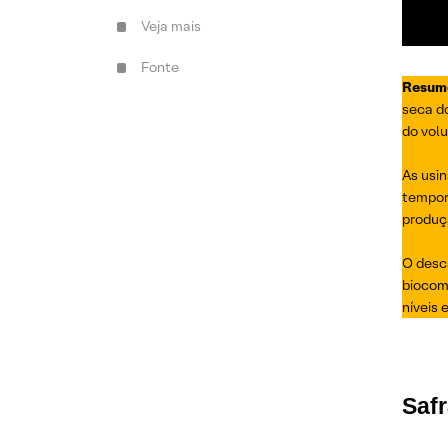
Veja mais
Fonte
Resum
seca d
do vol
As usin
tempor
produçã
O desc
biocom
níveis
Safr