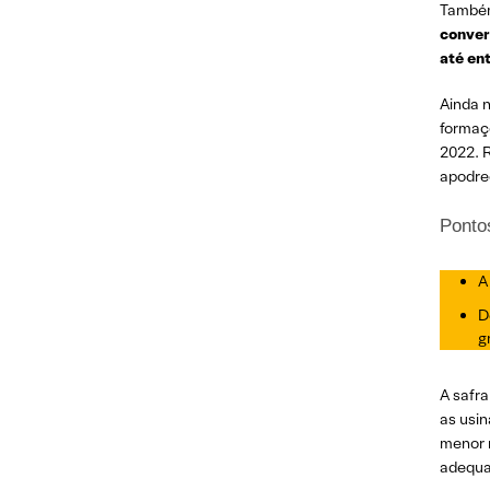
Também
conver
até en
Ainda n
formaçõ
2022. R
apodre
Ponto
A
D
g
A safra
as usi
menor n
adequa