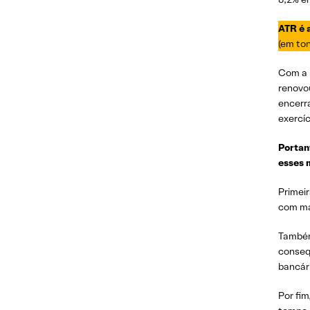
ATR é 
(em ton
Com a 
renovo
encerr
exercíc
Portan
esses 
Primei
com ma
Também
consequ
bancári
Por fi