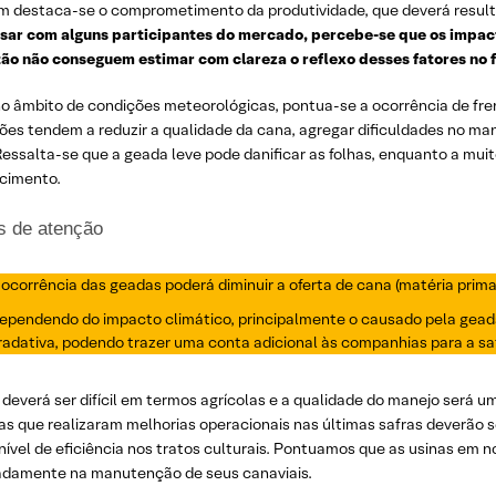
 destaca-se o comprometimento da produtividade, que deverá result
sar com alguns participantes do mercado, percebe-se que os impact
tão não conseguem estimar com clareza o reflexo desses fatores no f
o âmbito de condições meteorológicas, pontua-se a ocorrência de frent
es tendem a reduzir a qualidade da cana, agregar dificuldades no mane
essalta-se que a geada leve pode danificar as folhas, enquanto a mui
cimento.
s de atenção
 ocorrência das geadas poderá diminuir a oferta de cana (matéria prima
ependendo do impacto climático, principalmente o causado pela geada
radativa, podendo trazer uma conta adicional às companhias para a sa
 deverá ser difícil em termos agrícolas e a qualidade do manejo será u
nas que realizaram melhorias operacionais nas últimas safras deverão
ível de eficiência nos tratos culturais. Pontuamos que as usinas em 
damente na manutenção de seus canaviais.