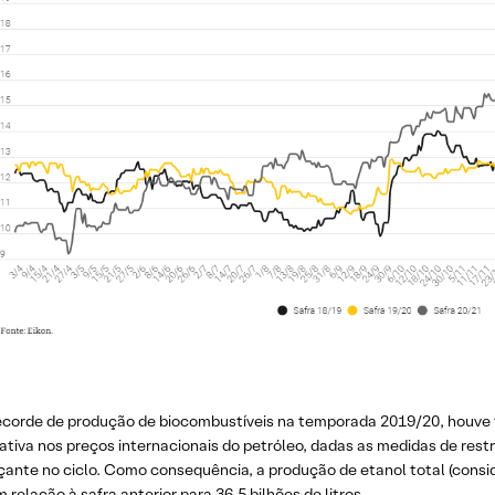
ecorde de produção de biocombustíveis na temporada 2019/20, houve f
cativa nos preços internacionais do petróleo, dadas as medidas de rest
ante no ciclo. Como consequência, a produção de etanol total (consid
 relação à safra anterior para 36,5 bilhões de litros.