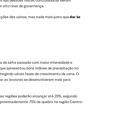
s das pessoas físicas controladoras vieram
 alto nível de governança.
ações das usinas, mas nada mais justo que
dar às
eca da safra passada com maior intensidade e
, que apresentou bons índices de precipitação no
tingindo várias fases de crescimento da cana. O
ar as lavouras se desenvolverem mais para
adas regiões poderão alcançar até 20%, segundo
 aproximadamente 75% da quebra na região Centro-