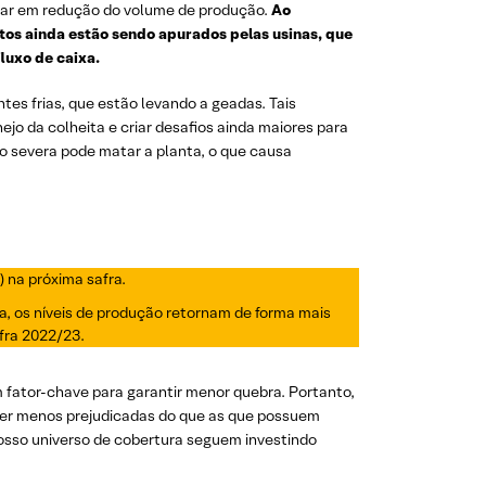
ar em redução do volume de produção.
Ao
os ainda estão sendo apurados pelas usinas, que
luxo de caixa.
es frias, que estão levando a geadas. Tais
jo da colheita e criar desafios ainda maiores para
to severa pode matar a planta, o que causa
) na próxima safra.
, os níveis de produção retornam de forma mais
fra 2022/23.
m fator-chave para garantir menor quebra. Portanto,
 ser menos prejudicadas do que as que possuem
nosso universo de cobertura seguem investindo