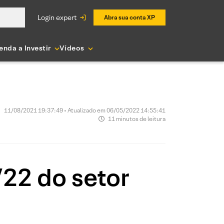
login expert
Abra sua conta XP
enda a Investir
Vídeos
11/08/2021 19:37:49 • Atualizado em 06/05/2022 14:55:41
11 minutos de leitura
/22 do setor