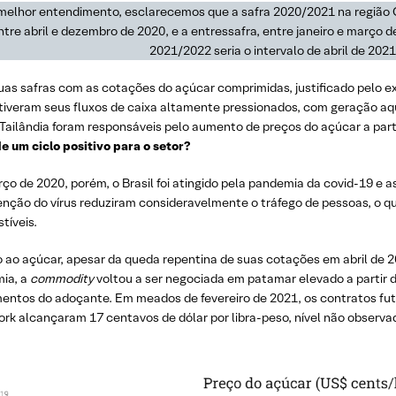
melhor entendimento, esclarecemos que a safra 2020/2021 na região Ce
ntre abril e dezembro de 2020, e a entressafra, entre janeiro e março 
2021/2022 seria o intervalo de abril de 202
uas safras com as cotações do açúcar comprimidas, justificado pelo ex
 tiveram seus fluxos de caixa altamente pressionados, com geração aq
 Tailândia foram responsáveis pelo aumento de preços do açúcar a part
de um ciclo positivo para o setor?
o de 2020, porém, o Brasil foi atingido pela pandemia da covid-19 e 
enção do vírus reduziram consideravelmente o tráfego de pessoas, o q
tíveis.
 ao açúcar, apesar da queda repentina de suas cotações em abril de
ia, a
commodity
voltou a ser negociada em patamar elevado a partir
entos do adoçante. Em meados de fevereiro de 2021, os contratos fut
ork alcançaram 17 centavos de dólar por libra-peso, nível não observ