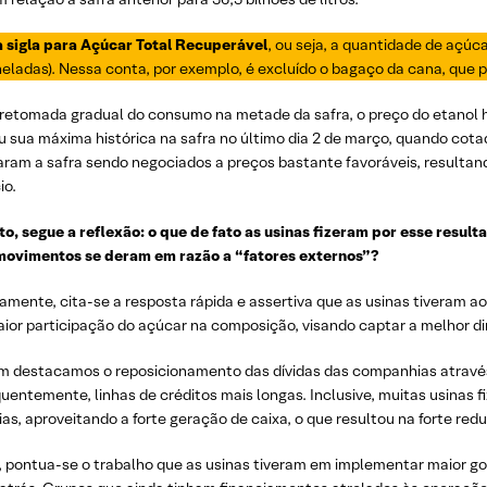
a sigla para Açúcar Total Recuperável
, ou seja, a quantidade de açúc
eladas). Nessa conta, por exemplo, é excluído o bagaço da cana, que p
retomada gradual do consumo na metade da safra, o preço do etanol h
u sua máxima histórica na safra no último dia 2 de março, quando cot
aram a safra sendo negociados a preços bastante favoráveis, resultand
io.
to, segue a reflexão: o que de fato as usinas fizeram por esse resul
movimentos se deram em razão a “fatores externos”?
ramente, cita-se a resposta rápida e assertiva que as usinas tiveram
ior participação do açúcar na composição, visando captar a melhor d
 destacamos o reposicionamento das dívidas das companhias através
entemente, linhas de créditos mais longas. Inclusive, muitas usinas 
as, aproveitando a forte geração de caixa, o que resultou na forte re
m, pontua-se o trabalho que as usinas tiveram em implementar maior go