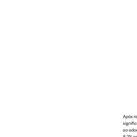
Após r
signifi
ao adoç
8,2% em