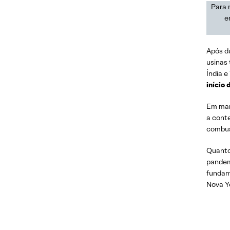
Para 
e
Após d
usinas
Índia e
início 
Em març
a cont
combus
Quanto
pandem
fundam
Nova Y