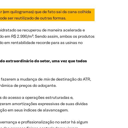
ar (em quilogramas) que de fato sai da cana colhida
ode ser reutilizado de outras formas.
idratado se recuperou de maneira acelerada e
ado em R$ 2.990/m³. Sendo assim, ambos os produtos
o em rentabilidade recorde para as usinas no
tado extraordinário do setor, uma vez que todos
 ao fazerem a mudança de
mix
de destinação do ATR,
inâmica de preços do adoçante.
 do acesso a operações estruturadas e,
fizeram amortizações expressivas de suas dívidas
dução em seus índices de alavancagem.
vernança e profissionalização no setor há algum