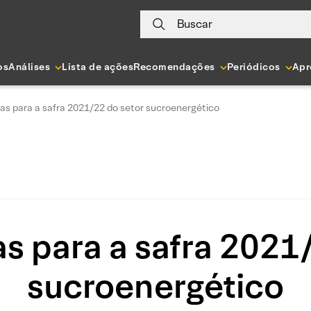
Buscar
os
Análises
Lista de ações
Recomendações
Periódicos
Apr
as para a safra 2021/22 do setor sucroenergético
s para a safra 2021
sucroenergético