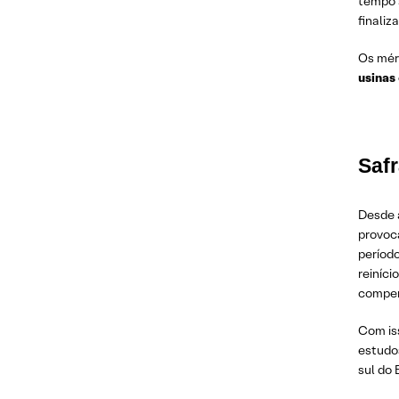
tempo 
finali
Os mér
usinas 
Safr
Desde a
provoca
períod
reiníc
compen
Com iss
estudo
sul do B