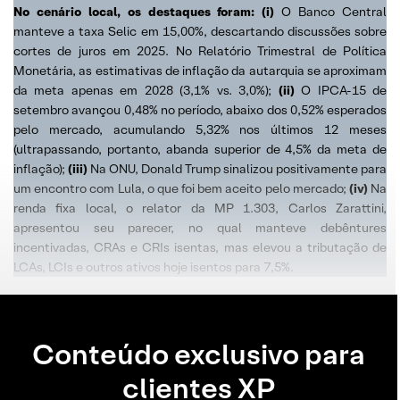
No cenário local, os destaques foram: (i)
O Banco Central
manteve a taxa Selic em 15,00%, descartando discussões sobre
cortes de juros em 2025. No Relatório Trimestral de Política
Monetária, as estimativas de inflação da autarquia se aproximam
da meta apenas em 2028 (3,1% vs. 3,0%);
(ii)
O IPCA-15 de
setembro avançou 0,48% no período, abaixo dos 0,52% esperados
pelo mercado, acumulando 5,32% nos últimos 12 meses
(ultrapassando, portanto, abanda superior de 4,5% da meta de
inflação);
(iii)
Na ONU, Donald Trump sinalizou positivamente para
um encontro com Lula, o que foi bem aceito pelo mercado;
(iv)
Na
renda fixa local, o relator da MP 1.303, Carlos Zarattini,
apresentou seu parecer, no qual manteve debêntures
incentivadas, CRAs e CRIs isentas, mas elevou a tributação de
LCAs, LCIs e outros ativos hoje isentos para 7,5%.
Conteúdo exclusivo para
clientes XP