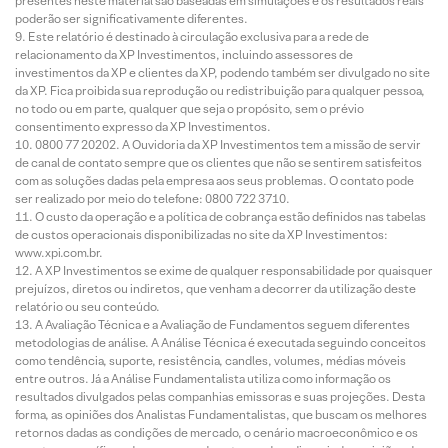
presentes neste material são baseadas em simulações e os resultados reais
poderão ser significativamente diferentes.
Este relatório é destinado à circulação exclusiva para a rede de
relacionamento da XP Investimentos, incluindo assessores de
investimentos da XP e clientes da XP, podendo também ser divulgado no site
da XP. Fica proibida sua reprodução ou redistribuição para qualquer pessoa,
no todo ou em parte, qualquer que seja o propósito, sem o prévio
consentimento expresso da XP Investimentos.
0800 77 20202. A Ouvidoria da XP Investimentos tem a missão de servir
de canal de contato sempre que os clientes que não se sentirem satisfeitos
com as soluções dadas pela empresa aos seus problemas. O contato pode
ser realizado por meio do telefone: 0800 722 3710.
O custo da operação e a política de cobrança estão definidos nas tabelas
de custos operacionais disponibilizadas no site da XP Investimentos:
www.xpi.com.br.
A XP Investimentos se exime de qualquer responsabilidade por quaisquer
prejuízos, diretos ou indiretos, que venham a decorrer da utilização deste
relatório ou seu conteúdo.
A Avaliação Técnica e a Avaliação de Fundamentos seguem diferentes
metodologias de análise. A Análise Técnica é executada seguindo conceitos
como tendência, suporte, resistência, candles, volumes, médias móveis
entre outros. Já a Análise Fundamentalista utiliza como informação os
resultados divulgados pelas companhias emissoras e suas projeções. Desta
forma, as opiniões dos Analistas Fundamentalistas, que buscam os melhores
retornos dadas as condições de mercado, o cenário macroeconômico e os