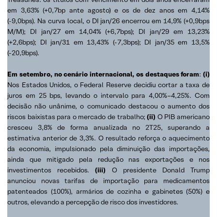
em 3,63% (+0,7bp ante agosto) e os de dez anos em 4,14%
(-9,0bps). Na curva local, o DI jan/26 encerrou em 14,9% (+0,9bps
M/M); DI jan/27 em 14,04% (+6,7bps); DI jan/29 em 13,23%
(+2,6bps); DI jan/31 em 13,43% (-7,3bps); DI jan/35 em 13,5%
(-20,9bps).
Em setembro, no cenário internacional, os destaques foram
:
(i)
Nos Estados Unidos, o Federal Reserve decidiu cortar a taxa de
juros em 25 bps, levando o intervalo para 4,00%–4,25%. Com
decisão não unânime, o comunicado destacou o aumento dos
riscos baixistas para o mercado de trabalho;
(ii)
O PIB americano
cresceu 3,8% de forma anualizada no 2T25, superando a
estimativa anterior de 3,3%. O resultado reforça o aquecimento
da economia, impulsionado pela diminuição das importações,
ainda que mitigado pela redução nas exportações e nos
investimentos recebidos.
(iii)
O presidente Donald Trump
anunciou novas tarifas de importação para medicamentos
patenteados (100%), armários de cozinha e gabinetes (50%) e
outros, elevando a percepção de risco dos investidores.