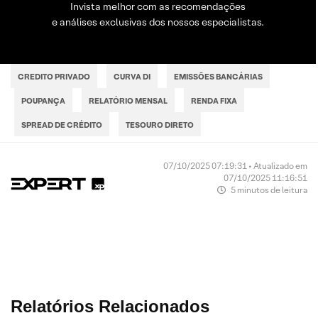
Invista melhor com as recomendações
e análises exclusivas dos nossos especialistas.
CREDITO PRIVADO
CURVA DI
EMISSÕES BANCÁRIAS
POUPANÇA
RELATÓRIO MENSAL
RENDA FIXA
SPREAD DE CRÉDITO
TESOURO DIRETO
07/10/2025 07:19:31 • Atualizado em
07/10/2025 11:16:51
5 minutos de leitura
Relatórios Relacionados