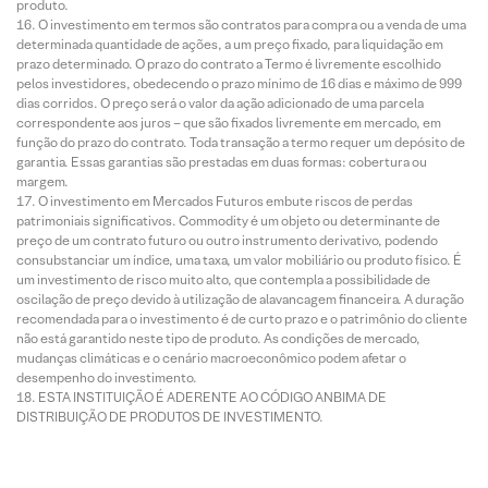
produto.
O investimento em termos são contratos para compra ou a venda de uma
determinada quantidade de ações, a um preço fixado, para liquidação em
prazo determinado. O prazo do contrato a Termo é livremente escolhido
pelos investidores, obedecendo o prazo mínimo de 16 dias e máximo de 999
dias corridos. O preço será o valor da ação adicionado de uma parcela
correspondente aos juros – que são fixados livremente em mercado, em
função do prazo do contrato. Toda transação a termo requer um depósito de
garantia. Essas garantias são prestadas em duas formas: cobertura ou
margem.
O investimento em Mercados Futuros embute riscos de perdas
patrimoniais significativos. Commodity é um objeto ou determinante de
preço de um contrato futuro ou outro instrumento derivativo, podendo
consubstanciar um índice, uma taxa, um valor mobiliário ou produto físico. É
um investimento de risco muito alto, que contempla a possibilidade de
oscilação de preço devido à utilização de alavancagem financeira. A duração
recomendada para o investimento é de curto prazo e o patrimônio do cliente
não está garantido neste tipo de produto. As condições de mercado,
mudanças climáticas e o cenário macroeconômico podem afetar o
desempenho do investimento.
ESTA INSTITUIÇÃO É ADERENTE AO CÓDIGO ANBIMA DE
DISTRIBUIÇÃO DE PRODUTOS DE INVESTIMENTO.