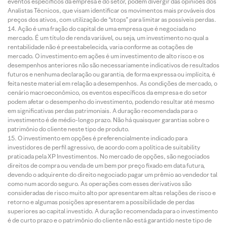
eventos específicos da empresa e do setor, podem divergir das opiniões dos
Analistas Técnicos, que visam identificar os movimentos mais prováveis dos
preços dos ativos, com utilização de “stops” para limitar as possíveis perdas.
Ação é uma fração do capital de uma empresa que é negociada no
mercado. É um título de renda variável, ou seja, um investimento no qual a
rentabilidade não é preestabelecida, varia conforme as cotações de
mercado. O investimento em ações é um investimento de alto risco e os
desempenhos anteriores não são necessariamente indicativos de resultados
futuros e nenhuma declaração ou garantia, de forma expressa ou implícita, é
feita neste material em relação a desempenhos. As condições de mercado, o
cenário macroeconômico, os eventos específicos da empresa e do setor
podem afetar o desempenho do investimento, podendo resultar até mesmo
em significativas perdas patrimoniais. A duração recomendada para o
investimento é de médio-longo prazo. Não há quaisquer garantias sobre o
patrimônio do cliente neste tipo de produto.
O investimento em opções é preferencialmente indicado para
investidores de perfil agressivo, de acordo com a política de suitability
praticada pela XP Investimentos. No mercado de opções, são negociados
direitos de compra ou venda de um bem por preço fixado em data futura,
devendo o adquirente do direito negociado pagar um prêmio ao vendedor tal
como num acordo seguro. As operações com esses derivativos são
consideradas de risco muito alto por apresentarem altas relações de risco e
retorno e algumas posições apresentarem a possibilidade de perdas
superiores ao capital investido. A duração recomendada para o investimento
é de curto prazo e o patrimônio do cliente não está garantido neste tipo de