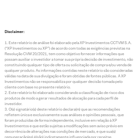
Disclaimer:
Este relatório de análise foi elaborado pela XP Investimentos CCTVM S.A.
(“XP Investimentos ou XP”) de acordo com todas as exigências previstas na
Resolução CVM 20/2021, tem como objetivo fornecer informações que
possam auxiliar o investidor a tomar sua própria decisão de investimento, não
constituindo qualquer tipo de oferta ou solicitação de compra e/ou venda de
qualquer produto. As informações contidas neste relatório são consideradas
válidas na data de sua divulgação e foram obtidas de fontes públicas. A XP
Investimentos não se responsabiliza por qualquer decisão tomada pelo
cliente com base no presente relatório.
Este relatório foi elaborado considerando a classificação de risco dos
produtos de modo a gerar resultados de alocação para cada perfil de
investidor.
O(s) signatário(s) deste relatório declara(m) que as recomendações
refletem única e exclusivamente suas análises e opiniões pessoais, que
foram produzidas de forma independente, inclusive em relação à XP
Investimentos e que estão sujeitas a modificações sem aviso prévio em
decorrência de alterações nas condições de mercado, e que sua(s)
remuneração(es) é(são) indiretamente influenciada por receitas