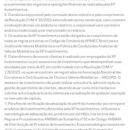
provenientes dos negócios e operações financeiras realizadas pela XP
Investimentos.
O analista responsável pelo conteúdo deste relatório e pelo cumprimento
da Resolução CVM nº 20/2021 está indicado acima, sendo que, caso constem
a indicação de mais um analista no relatório, o responsável será o primeiro
analista credenciado a ser mencionado no relatório.
Os analistas da XP Investimentos estão obrigados ao cumprimento de
todas as regras previstas no Código de Conduta da APIMEC Brasil para o
Analista de Valores Mobiliários e na Política de Conduta dos Analistas de
Valores Mobiliários da XP Investimentos.
O atendimento de nossos clientes é realizado por empregados da XP
Investimentos ou por assessores de investimento que desempenham suas
atividades por meio da XP, em conformidade com a Resolução CVM nº
178/2023, os quais encontram-se registrados na Associação Nacional das
Corretoras e Distribuidoras de Títulos e Valores Mobiliários – ANCORD. O
assessor de investimento não pode realizar consultoria, administração ou
gestão de patrimônio de clientes, devendo atuar como intermediário e
solicitar autorização prévia do cliente para a realização de qualquer operação
no mercado de capitais.
Para fins de verificação da adequação do perfil do investidor aos serviços e
produtos de investimento oferecidos pela XP Investimentos, utilizamos a
metodologia de adequação dos produtos por portfólio, nos termos das
Regras e Procedimentos ANBIMA de Suitability nº 01 e do Código ANBIMA
de Distribuição de Produtos de Investimento. Essa metodologia consiste em
atribuir uma pontuação máxima de risco para cada perfil de investidor