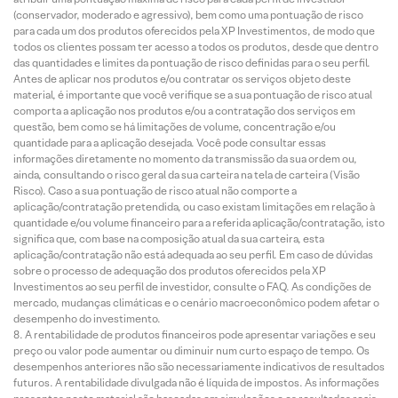
(conservador, moderado e agressivo), bem como uma pontuação de risco
para cada um dos produtos oferecidos pela XP Investimentos, de modo que
todos os clientes possam ter acesso a todos os produtos, desde que dentro
das quantidades e limites da pontuação de risco definidas para o seu perfil.
Antes de aplicar nos produtos e/ou contratar os serviços objeto deste
material, é importante que você verifique se a sua pontuação de risco atual
comporta a aplicação nos produtos e/ou a contratação dos serviços em
questão, bem como se há limitações de volume, concentração e/ou
quantidade para a aplicação desejada. Você pode consultar essas
informações diretamente no momento da transmissão da sua ordem ou,
ainda, consultando o risco geral da sua carteira na tela de carteira (Visão
Risco). Caso a sua pontuação de risco atual não comporte a
aplicação/contratação pretendida, ou caso existam limitações em relação à
quantidade e/ou volume financeiro para a referida aplicação/contratação, isto
significa que, com base na composição atual da sua carteira, esta
aplicação/contratação não está adequada ao seu perfil. Em caso de dúvidas
sobre o processo de adequação dos produtos oferecidos pela XP
Investimentos ao seu perfil de investidor, consulte o FAQ. As condições de
mercado, mudanças climáticas e o cenário macroeconômico podem afetar o
desempenho do investimento.
A rentabilidade de produtos financeiros pode apresentar variações e seu
preço ou valor pode aumentar ou diminuir num curto espaço de tempo. Os
desempenhos anteriores não são necessariamente indicativos de resultados
futuros. A rentabilidade divulgada não é líquida de impostos. As informações