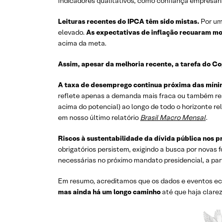
Indicadores qualitativos, como confiança empresari
Leituras recentes do IPCA têm sido mistas.
Por um
elevado.
As expectativas de inflação recuaram m
acima da meta.
Assim, apesar da melhoria recente, a tarefa do Co
A taxa de desemprego continua próxima das mínim
reflete apenas a demanda mais fraca ou também rest
acima do potencial) ao longo de todo o horizonte r
em nosso último relatório
Brasil Macro Mensal
.
Riscos à sustentabilidade da dívida pública nos 
obrigatórios persistem, exigindo a busca por novas 
necessárias no próximo mandato presidencial, a part
Em resumo, acreditamos que os dados e eventos e
mas ainda há um longo caminho
até que haja clare