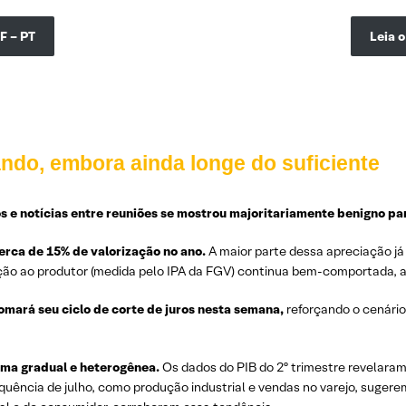
F – PT
Leia 
ando, embora ainda longe do suficiente
 e notícias entre reuniões se mostrou majoritariamente benigno para
erca de 15% de valorização no ano.
A maior parte dessa apreciação já
flação ao produtor (medida pelo IPA da FGV) continua bem-comportada, ai
mará seu ciclo de corte de juros nesta semana,
reforçando o cenário
rma gradual e heterogênea.
Os dados do PIB do 2º trimestre revelara
quência de julho, como produção industrial e vendas no varejo, sugere