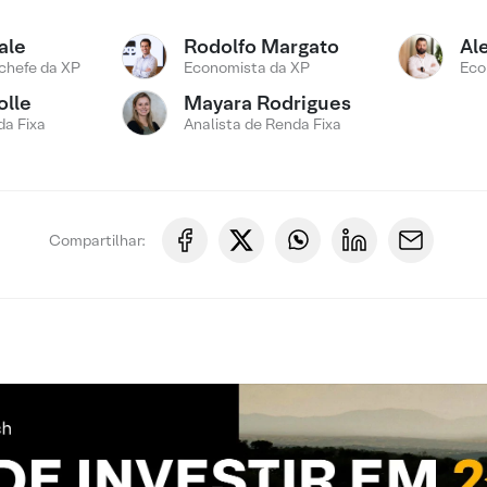
ale
Rodolfo Margato
Al
chefe da XP
Economista da XP
Eco
olle
Mayara Rodrigues
a Fixa
Analista de Renda Fixa
Compartilhar: