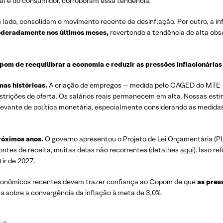
al e do consumidor, corroboram essa tendência.
 lado, consolidam o movimento recente de desinflação. Por outro, a in
oderadamente nos últimos meses,
revertendo a tendência de alta ob
pom de reequilibrar a economia e reduzir as pressões inflacionárias
as históricas.
A criação de empregos — medida pelo CAGED do MTE — 
rições de oferta. Os salários reais permanecem em alta. Nossas estim
elevante de política monetária, especialmente considerando as medidas
próximos anos.
O governo apresentou o Projeto de Lei Orçamentária (P
fontes de receita, muitas delas não recorrentes (detalhes
aqui
). Isso r
ir de 2027.
conômicos recentes devem trazer confiança ao Copom de que
as pres
za sobre a convergência da inflação à meta de 3,0%.