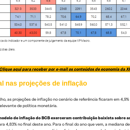
Clique aqui para receber por e-mail os conteúdos de economia da X
l nas projeções de inflação
lho, as projeções de inflação no cenário de referência ficaram em 4,9% p
relevante de política monetária.
 modelo de inflação do BCB exerceram contribuição baixista sobre a
ra 4,83% no final deste ano. Para o final do ano que vem, a mediana de