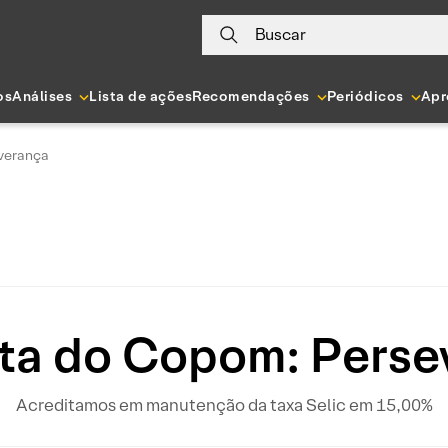
Buscar
os
Análises
Lista de ações
Recomendações
Periódicos
Apr
verança
ta do Copom: Perse
Acreditamos em manutenção da taxa Selic em 15,00%