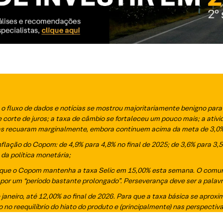
 fluxo de dados e notícias se mostrou majoritariamente benigno para 
corte de juros; a taxa de câmbio se fortaleceu um pouco mais; a ativi
rias recuaram marginalmente, embora continuem acima da meta de 3,0
flação do Copom: de 4,9% para 4,8% no final de 2025; de 3,6% para 3,5%
 da política monetária;
ue o Copom mantenha a taxa Selic em 15,00% esta semana. O comun
s por um “período bastante prolongado”. Perseverança deve ser a pala
e janeiro, até 12,00% ao final de 2026. Para que a taxa básica se apro
o no reequilíbrio do hiato do produto e (principalmente) nas perspecti