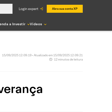
login expert
Abra sua conta XP
enda a Investir
Vídeos
15/09/2025 12:09:19 • Atualizado em 15/09/2025 12:09:21
12 minutos de leitura
verança