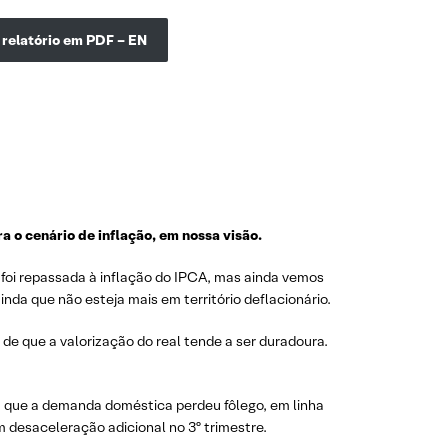
o relatório em PDF – EN
 o cenário de inflação, em nossa visão.
 foi repassada à inflação do IPCA, mas ainda vemos
nda que não esteja mais em território deflacionário.
 de que a valorização do real tende a ser duradoura.
m que a demanda doméstica perdeu fôlego, em linha
m desaceleração adicional no 3º trimestre.