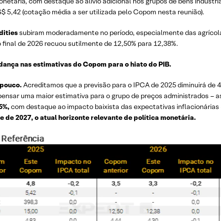
netária, com destaque ao alívio adicional nos grupos de bens industri
$ 5,42 (cotação média a ser utilizada pelo Copom nesta reunião).
ities
subiram moderadamente no período, especialmente das agrícola
 final de 2026 recuou sutilmente de 12,50% para 12,38%.
ança nas estimativas do Copom para o hiato do PIB.
 pouco.
Acreditamos que a previsão para o IPCA de 2025 diminuirá de 4
ensar uma maior estimativa para o grupo de preços administrados – 
5%,
com destaque ao impacto baixista das expectativas inflacionárias 
 de 2027, o atual horizonte relevante de política monetária.