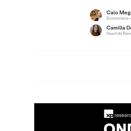
Caio Meg
Economista-
Camilla D
Head de Rend