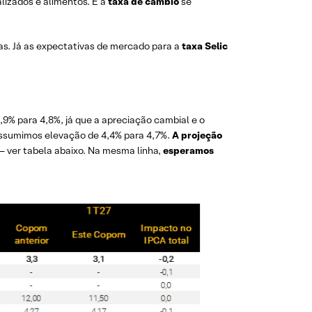
alizados e alimentos. E a
taxa de câmbio
se
s. Já as expectativas de mercado para a
taxa
Selic
,9% para 4,8%, já que a apreciação cambial e o
assumimos elevação de 4,4% para 4,7%.
A projeção
– ver tabela abaixo. Na mesma linha,
esperamos