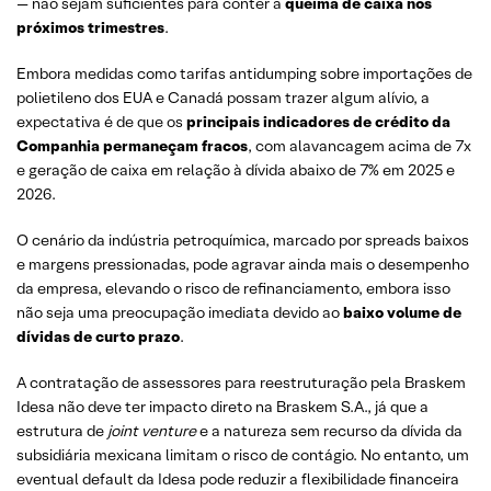
— não sejam suficientes para conter a
queima de caixa nos
próximos trimestres
.
Embora medidas como tarifas antidumping sobre importações de
polietileno dos EUA e Canadá possam trazer algum alívio, a
expectativa é de que os
principais indicadores de crédito da
Companhia permaneçam fracos
, com alavancagem acima de 7x
e geração de caixa em relação à dívida abaixo de 7% em 2025 e
2026.
O cenário da indústria petroquímica, marcado por spreads baixos
e margens pressionadas, pode agravar ainda mais o desempenho
da empresa, elevando o risco de refinanciamento, embora isso
não seja uma preocupação imediata devido ao
baixo volume de
dívidas de curto prazo
.
A contratação de assessores para reestruturação pela Braskem
Idesa não deve ter impacto direto na Braskem S.A., já que a
estrutura de
joint venture
e a natureza sem recurso da dívida da
subsidiária mexicana limitam o risco de contágio. No entanto, um
eventual default da Idesa pode reduzir a flexibilidade financeira