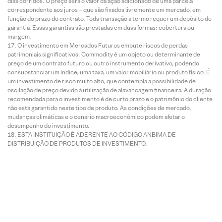
dias corridos. O preço será o valor da ação adicionado de uma parcela
correspondente aos juros – que são fixados livremente em mercado, em
função do prazo do contrato. Toda transação a termo requer um depósito de
garantia. Essas garantias são prestadas em duas formas: cobertura ou
margem.
O investimento em Mercados Futuros embute riscos de perdas
patrimoniais significativos. Commodity é um objeto ou determinante de
preço de um contrato futuro ou outro instrumento derivativo, podendo
consubstanciar um índice, uma taxa, um valor mobiliário ou produto físico. É
um investimento de risco muito alto, que contempla a possibilidade de
oscilação de preço devido à utilização de alavancagem financeira. A duração
recomendada para o investimento é de curto prazo e o patrimônio do cliente
não está garantido neste tipo de produto. As condições de mercado,
mudanças climáticas e o cenário macroeconômico podem afetar o
desempenho do investimento.
ESTA INSTITUIÇÃO É ADERENTE AO CÓDIGO ANBIMA DE
DISTRIBUIÇÃO DE PRODUTOS DE INVESTIMENTO.