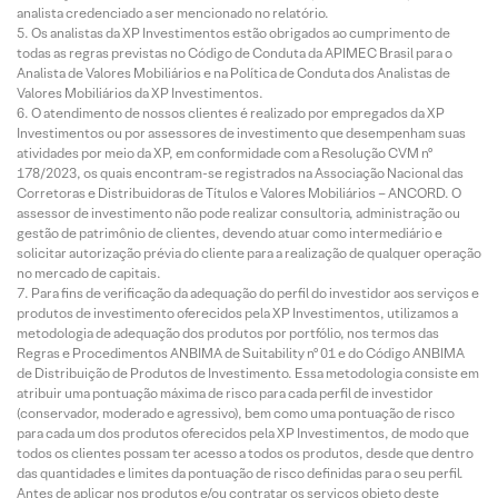
analista credenciado a ser mencionado no relatório.
Os analistas da XP Investimentos estão obrigados ao cumprimento de
todas as regras previstas no Código de Conduta da APIMEC Brasil para o
Analista de Valores Mobiliários e na Política de Conduta dos Analistas de
Valores Mobiliários da XP Investimentos.
O atendimento de nossos clientes é realizado por empregados da XP
Investimentos ou por assessores de investimento que desempenham suas
atividades por meio da XP, em conformidade com a Resolução CVM nº
178/2023, os quais encontram-se registrados na Associação Nacional das
Corretoras e Distribuidoras de Títulos e Valores Mobiliários – ANCORD. O
assessor de investimento não pode realizar consultoria, administração ou
gestão de patrimônio de clientes, devendo atuar como intermediário e
solicitar autorização prévia do cliente para a realização de qualquer operação
no mercado de capitais.
Para fins de verificação da adequação do perfil do investidor aos serviços e
produtos de investimento oferecidos pela XP Investimentos, utilizamos a
metodologia de adequação dos produtos por portfólio, nos termos das
Regras e Procedimentos ANBIMA de Suitability nº 01 e do Código ANBIMA
de Distribuição de Produtos de Investimento. Essa metodologia consiste em
atribuir uma pontuação máxima de risco para cada perfil de investidor
(conservador, moderado e agressivo), bem como uma pontuação de risco
para cada um dos produtos oferecidos pela XP Investimentos, de modo que
todos os clientes possam ter acesso a todos os produtos, desde que dentro
das quantidades e limites da pontuação de risco definidas para o seu perfil.
Antes de aplicar nos produtos e/ou contratar os serviços objeto deste