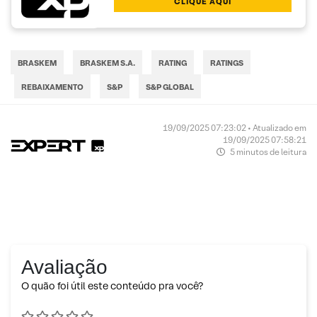
CLIQUE AQUI
BRASKEM
BRASKEM S.A.
RATING
RATINGS
REBAIXAMENTO
S&P
S&P GLOBAL
19/09/2025 07:23:02 • Atualizado em
19/09/2025 07:58:21
5 minutos de leitura
Avaliação
O quão foi útil este conteúdo pra você?