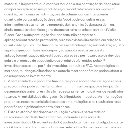
material, é importante que você verifique se a sua pontuação de risco atual
comporta a aplicação nos produtos e/ou a contratação dos serviços em
questão, bem como se há limitações de volume, concentração e/ou
quantidade para a aplicação desejada. Você pode consultar essas
informações diretamente no momento da transmissão da sua ordem ou,
ainda, consultando o risco geral da sua carteira na tela de carteira (Visão
Risco). Caso a sua pontuação de risco atual não comporte a
aplicação/contratação pretendida, ou caso existam limitações em relação à
quantidade e/ou volume financeiro para a referida aplicação/contratação, isto
significa que, com base na composição atual da sua carteira, esta
aplicação/contratação não está adequada ao seu perfil. Em caso de dúvidas
sobre o processo de adequação dos produtos oferecidos pela XP
Investimentos ao seu perfil de investidor, consulte o FAQ. As condições de
mercado, mudanças climáticas e o cenário macroeconômico podem afetar o
desempenho do investimento.
A rentabilidade de produtos financeiros pode apresentar variações e seu
preço ou valor pode aumentar ou diminuir num curto espaço de tempo. Os
desempenhos anteriores não são necessariamente indicativos de resultados
futuros. A rentabilidade divulgada não é líquida de impostos. As informações
presentes neste material são baseadas em simulações e os resultados reais
poderão ser significativamente diferentes.
Este relatório é destinado à circulação exclusiva para a rede de
relacionamento da XP Investimentos, incluindo assessores de
investimentos da XP e clientes da XP, podendo também ser divulgado no site
da XP. Fica proibida sua reprodução ou redistribuição para qualquer pessoa,