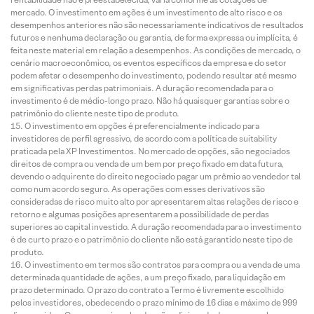
mercado. O investimento em ações é um investimento de alto risco e os
desempenhos anteriores não são necessariamente indicativos de resultados
futuros e nenhuma declaração ou garantia, de forma expressa ou implícita, é
feita neste material em relação a desempenhos. As condições de mercado, o
cenário macroeconômico, os eventos específicos da empresa e do setor
podem afetar o desempenho do investimento, podendo resultar até mesmo
em significativas perdas patrimoniais. A duração recomendada para o
investimento é de médio-longo prazo. Não há quaisquer garantias sobre o
patrimônio do cliente neste tipo de produto.
O investimento em opções é preferencialmente indicado para
investidores de perfil agressivo, de acordo com a política de suitability
praticada pela XP Investimentos. No mercado de opções, são negociados
direitos de compra ou venda de um bem por preço fixado em data futura,
devendo o adquirente do direito negociado pagar um prêmio ao vendedor tal
como num acordo seguro. As operações com esses derivativos são
consideradas de risco muito alto por apresentarem altas relações de risco e
retorno e algumas posições apresentarem a possibilidade de perdas
superiores ao capital investido. A duração recomendada para o investimento
é de curto prazo e o patrimônio do cliente não está garantido neste tipo de
produto.
O investimento em termos são contratos para compra ou a venda de uma
determinada quantidade de ações, a um preço fixado, para liquidação em
prazo determinado. O prazo do contrato a Termo é livremente escolhido
pelos investidores, obedecendo o prazo mínimo de 16 dias e máximo de 999