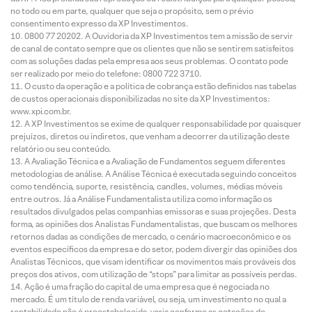
no todo ou em parte, qualquer que seja o propósito, sem o prévio
consentimento expresso da XP Investimentos.
0800 77 20202. A Ouvidoria da XP Investimentos tem a missão de servir
de canal de contato sempre que os clientes que não se sentirem satisfeitos
com as soluções dadas pela empresa aos seus problemas. O contato pode
ser realizado por meio do telefone: 0800 722 3710.
O custo da operação e a política de cobrança estão definidos nas tabelas
de custos operacionais disponibilizadas no site da XP Investimentos:
www.xpi.com.br.
A XP Investimentos se exime de qualquer responsabilidade por quaisquer
prejuízos, diretos ou indiretos, que venham a decorrer da utilização deste
relatório ou seu conteúdo.
A Avaliação Técnica e a Avaliação de Fundamentos seguem diferentes
metodologias de análise. A Análise Técnica é executada seguindo conceitos
como tendência, suporte, resistência, candles, volumes, médias móveis
entre outros. Já a Análise Fundamentalista utiliza como informação os
resultados divulgados pelas companhias emissoras e suas projeções. Desta
forma, as opiniões dos Analistas Fundamentalistas, que buscam os melhores
retornos dadas as condições de mercado, o cenário macroeconômico e os
eventos específicos da empresa e do setor, podem divergir das opiniões dos
Analistas Técnicos, que visam identificar os movimentos mais prováveis dos
preços dos ativos, com utilização de “stops” para limitar as possíveis perdas.
Ação é uma fração do capital de uma empresa que é negociada no
mercado. É um título de renda variável, ou seja, um investimento no qual a
rentabilidade não é preestabelecida, varia conforme as cotações de