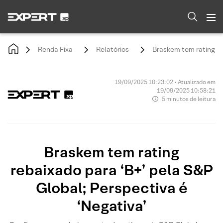
Renda Fixa
Relatórios
Braskem tem rating reb
19/09/2025 10:23:02 • Atualizado em
19/09/2025 10:58:21
5 minutos de leitura
Braskem tem rating
rebaixado para ‘B+’ pela S&P
Global; Perspectiva é
‘Negativa’