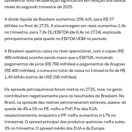
apresentar uma recuperação significativa em relação aos baixos
níveis do segundo trimestre de 2025.
A dívida líquida da Braskem aumentou 20% A/A, para R$ 37
bilhões no final do 2T25. A alavancagem em reais aumentou 1,4x
no trimestre, para 7,9x DL/EBITDA (de 6,4x no 2T24), explicada
principalmente pela queda no EBITDA UDM no período.
A Braskem queimou caixa no nível operacional, com o capex (R$
489 milhões) sozinho sendo maior que o EBITDA. Incluindo
pagamentos de juros (R$ 766 milhões) e pagamentos de Alagoas
(R$ 400 milhões), o consumo total de caixa no trimestre foi de R$
1,45 bilhão (cerca de US$ 256 milhões).
Os spreads petroquímicos foram mistos no 2T25, mas, no geral,
contribuíram negativamente para os resultados da Braskem. No
Brasil, os spreads das resinas permaneceram estáveis, apesar da
queda de 4% e 5% no PE-nafta e PVC Par dos EUA,
respectivamente, enquanto o PP-nafta aumentou (+17% no
trimestre). O spread principal dos produtos químicos-nafta subiu
5% no trimestre. O spread médio dos EUA e da Europa