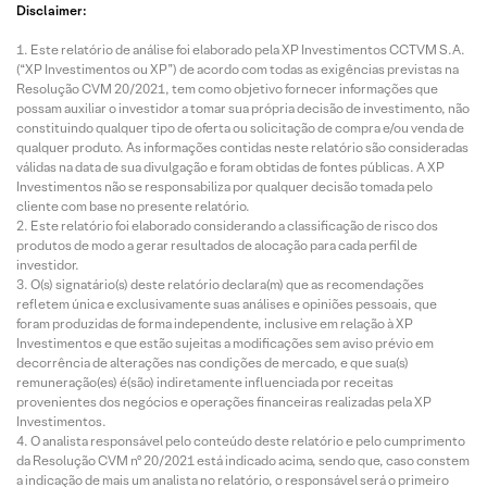
Disclaimer:
Este relatório de análise foi elaborado pela XP Investimentos CCTVM S.A.
(“XP Investimentos ou XP”) de acordo com todas as exigências previstas na
Resolução CVM 20/2021, tem como objetivo fornecer informações que
possam auxiliar o investidor a tomar sua própria decisão de investimento, não
constituindo qualquer tipo de oferta ou solicitação de compra e/ou venda de
qualquer produto. As informações contidas neste relatório são consideradas
válidas na data de sua divulgação e foram obtidas de fontes públicas. A XP
Investimentos não se responsabiliza por qualquer decisão tomada pelo
cliente com base no presente relatório.
Este relatório foi elaborado considerando a classificação de risco dos
produtos de modo a gerar resultados de alocação para cada perfil de
investidor.
O(s) signatário(s) deste relatório declara(m) que as recomendações
refletem única e exclusivamente suas análises e opiniões pessoais, que
foram produzidas de forma independente, inclusive em relação à XP
Investimentos e que estão sujeitas a modificações sem aviso prévio em
decorrência de alterações nas condições de mercado, e que sua(s)
remuneração(es) é(são) indiretamente influenciada por receitas
provenientes dos negócios e operações financeiras realizadas pela XP
Investimentos.
O analista responsável pelo conteúdo deste relatório e pelo cumprimento
da Resolução CVM nº 20/2021 está indicado acima, sendo que, caso constem
a indicação de mais um analista no relatório, o responsável será o primeiro