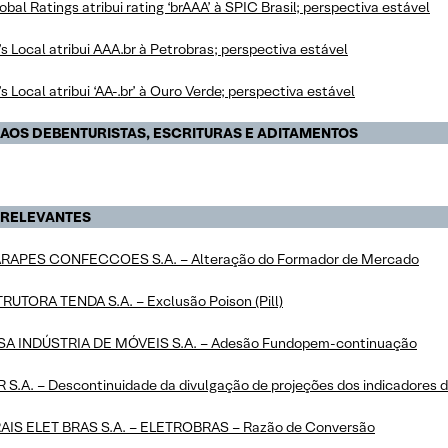
bal Ratings atribui rating ‘brAAA’ à SPIC Brasil; perspectiva estável
 Local atribui AAA.br à Petrobras; perspectiva estável
 Local atribui ‘AA-.br’ à Ouro Verde; perspectiva estável
 AOS DEBENTURISTAS, ESCRITURAS E ADITAMENTOS
 RELEVANTES
APES CONFECCOES S.A. – Alteração do Formador de Mercado
UTORA TENDA S.A. – Exclusão Poison (Pill)
A INDÚSTRIA DE MÓVEIS S.A. – Adesão Fundopem-continuação
S.A. – Descontinuidade da divulgação de projeções dos indicadores da
IS ELET BRAS S.A. – ELETROBRAS – Razão de Conversão