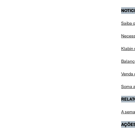
NOTIC
Saiba q
Necess
Klabin
Balanç
Venda d
Soma a
RELAT
A sema
AÇÕES