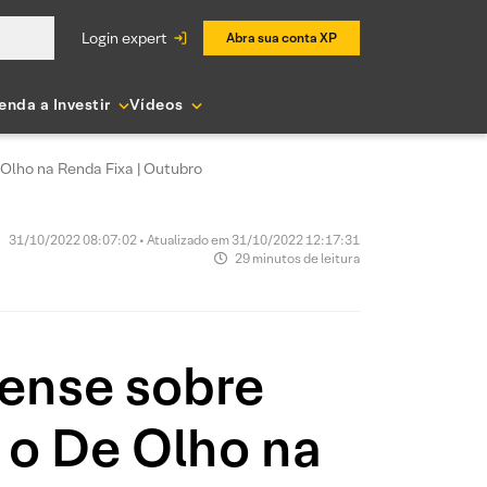
login expert
Abra sua conta XP
enda a Investir
Vídeos
e Olho na Renda Fixa | Outubro
31/10/2022 08:07:02 • Atualizado em 31/10/2022 12:17:31
29 minutos de leitura
pense sobre
a o De Olho na