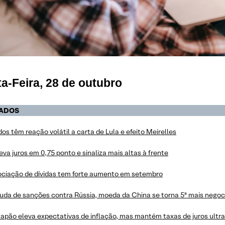
a-Feira, 28 de outubro
ADOS
s têm reação volátil a carta de Lula e efeito Meirelles
va juros em 0,75 ponto e sinaliza mais altas à frente
ciação de dívidas tem forte aumento em setembro
uda de sanções contra Rússia, moeda da China se torna 5ª mais nego
Japão eleva expectativas de inflação, mas mantém taxas de juros ultr