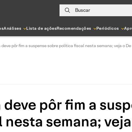
Buscar
os
Análises
Lista de ações
Recomendações
Periódicos
Apr
la deve pôr fim a suspense sobre política fiscal nesta semana; veja o D
la deve pôr fim a sus
al nesta semana; vej