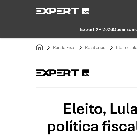
Expert XP 2026
Quem som
Renda Fixa
Relatórios
Eleito, Lu
Eleito, Lu
política fisc