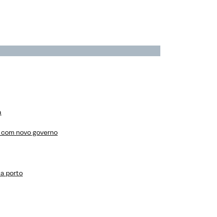
a
r com novo governo
 a porto