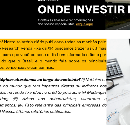
a! Neste relatório diário publicado todas as manhãs pelo
e Research Renda Fixa da XP, buscamos trazer as últimas
as para que você comece o dia bem informado e fique por
 do que o Brasil e o mundo fala sobre os principais
os, tendências e companhias.
tópicos abordamos ao longo do conteúdo?
(i) Notícias no
 e no mundo que tem impactos diretos ou indiretos nos
s, na renda fixa e/ou no crédito privado; e (ii) Mudanças
ing; (iii) Avisos aos debenturistas, escrituras e
amentos; (iv) Fato relevante das principais empresas do
v) Nossos últimos relatórios publicados.