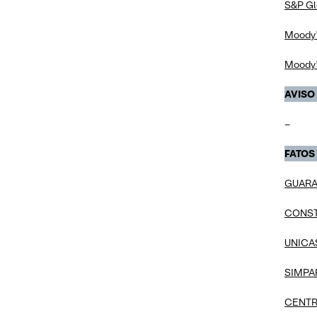
S&P Glo
Moody’s
Moody’s
AVISO
–
FATOS
GUARAR
CONSTR
UNICAS
SIMPAR 
CENTRA