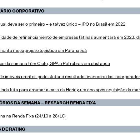
IÁRIO CORPORATIVO
ual deve ser o primeiro – e talvez único – IPO no Brasil em 2022
idade de refinanciamento de empresas latinas aumentará em 2023, d
 monta megaprojeto logístico em Paranaguá
os da semana têm Cielo, GPA e Petrobras em destaque
e imóveis prontos pode afetar o resultado financeiro das incorporado
inda luta para arrumar a casa da Hering um ano após aquisição da ma
ÓRIOS DA SEMANA – RESEARCH RENDA FIXA
na na Renda Fixa (24/10 a 28/10)
 DE RATING