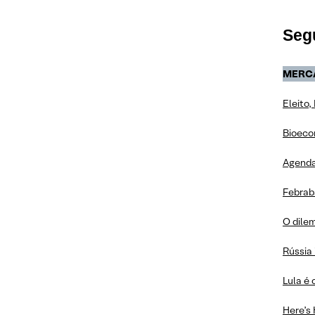
Sexta-Feira, 14 de outubro
Quinta-Feira, 13 de outubro
Seg
Terça-Feira, 11 de outubro
MERC
Segunda-Feira, 10 de outubro
Eleito,
Sexta-Feira, 07 de outubro
Bioeco
Agenda
Febrab
O dile
Rússia
Lula é 
Here’s 