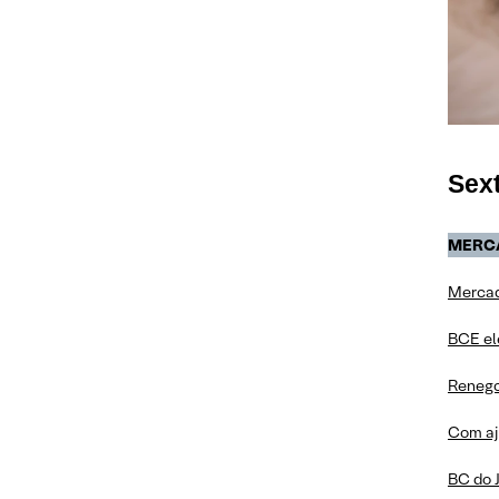
Sext
MERC
Mercado
BCE ele
Renego
Com aj
BC do 