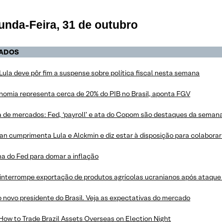
unda-Feira, 31 de outubro
ADOS
 Lula deve pôr fim a suspense sobre política fiscal nesta semana
nomia representa cerca de 20% do PIB no Brasil, aponta FGV
 de mercados: Fed, ‘payroll’ e ata do Copom são destaques da seman
an cumprimenta Lula e Alckmin e diz estar à disposição para colabora
ma do Fed para domar a inflação
 interrompe exportação de produtos agrícolas ucranianos após ataque
o novo presidente do Brasil. Veja as expectativas do mercado
How to Trade Brazil Assets Overseas on Election Night