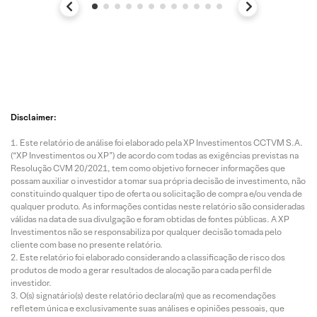
Disclaimer:
Este relatório de análise foi elaborado pela XP Investimentos CCTVM S.A.
(“XP Investimentos ou XP”) de acordo com todas as exigências previstas na
Resolução CVM 20/2021, tem como objetivo fornecer informações que
possam auxiliar o investidor a tomar sua própria decisão de investimento, não
constituindo qualquer tipo de oferta ou solicitação de compra e/ou venda de
qualquer produto. As informações contidas neste relatório são consideradas
válidas na data de sua divulgação e foram obtidas de fontes públicas. A XP
Investimentos não se responsabiliza por qualquer decisão tomada pelo
cliente com base no presente relatório.
Este relatório foi elaborado considerando a classificação de risco dos
produtos de modo a gerar resultados de alocação para cada perfil de
investidor.
O(s) signatário(s) deste relatório declara(m) que as recomendações
refletem única e exclusivamente suas análises e opiniões pessoais, que