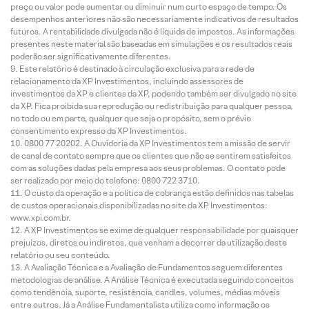
preço ou valor pode aumentar ou diminuir num curto espaço de tempo. Os
desempenhos anteriores não são necessariamente indicativos de resultados
futuros. A rentabilidade divulgada não é líquida de impostos. As informações
presentes neste material são baseadas em simulações e os resultados reais
poderão ser significativamente diferentes.
Este relatório é destinado à circulação exclusiva para a rede de
relacionamento da XP Investimentos, incluindo assessores de
investimentos da XP e clientes da XP, podendo também ser divulgado no site
da XP. Fica proibida sua reprodução ou redistribuição para qualquer pessoa,
no todo ou em parte, qualquer que seja o propósito, sem o prévio
consentimento expresso da XP Investimentos.
0800 77 20202. A Ouvidoria da XP Investimentos tem a missão de servir
de canal de contato sempre que os clientes que não se sentirem satisfeitos
com as soluções dadas pela empresa aos seus problemas. O contato pode
ser realizado por meio do telefone: 0800 722 3710.
O custo da operação e a política de cobrança estão definidos nas tabelas
de custos operacionais disponibilizadas no site da XP Investimentos:
www.xpi.com.br.
A XP Investimentos se exime de qualquer responsabilidade por quaisquer
prejuízos, diretos ou indiretos, que venham a decorrer da utilização deste
relatório ou seu conteúdo.
A Avaliação Técnica e a Avaliação de Fundamentos seguem diferentes
metodologias de análise. A Análise Técnica é executada seguindo conceitos
como tendência, suporte, resistência, candles, volumes, médias móveis
entre outros. Já a Análise Fundamentalista utiliza como informação os