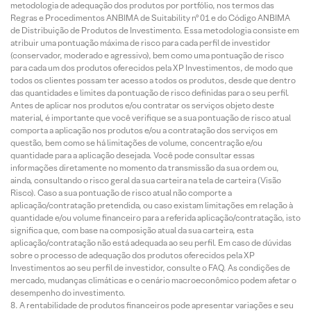
metodologia de adequação dos produtos por portfólio, nos termos das
Regras e Procedimentos ANBIMA de Suitability nº 01 e do Código ANBIMA
de Distribuição de Produtos de Investimento. Essa metodologia consiste em
atribuir uma pontuação máxima de risco para cada perfil de investidor
(conservador, moderado e agressivo), bem como uma pontuação de risco
para cada um dos produtos oferecidos pela XP Investimentos, de modo que
todos os clientes possam ter acesso a todos os produtos, desde que dentro
das quantidades e limites da pontuação de risco definidas para o seu perfil.
Antes de aplicar nos produtos e/ou contratar os serviços objeto deste
material, é importante que você verifique se a sua pontuação de risco atual
comporta a aplicação nos produtos e/ou a contratação dos serviços em
questão, bem como se há limitações de volume, concentração e/ou
quantidade para a aplicação desejada. Você pode consultar essas
informações diretamente no momento da transmissão da sua ordem ou,
ainda, consultando o risco geral da sua carteira na tela de carteira (Visão
Risco). Caso a sua pontuação de risco atual não comporte a
aplicação/contratação pretendida, ou caso existam limitações em relação à
quantidade e/ou volume financeiro para a referida aplicação/contratação, isto
significa que, com base na composição atual da sua carteira, esta
aplicação/contratação não está adequada ao seu perfil. Em caso de dúvidas
sobre o processo de adequação dos produtos oferecidos pela XP
Investimentos ao seu perfil de investidor, consulte o FAQ. As condições de
mercado, mudanças climáticas e o cenário macroeconômico podem afetar o
desempenho do investimento.
A rentabilidade de produtos financeiros pode apresentar variações e seu