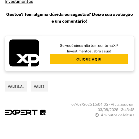
Investimentos
Gostou? Tem alguma dúvida ou sugestão? Deixe sua avaliação
e um comentário!
Se você ainda não tem conta na XP
Investimentos, abra a sua!
CLIQUE AQUI
VALE S.A.
VALE3
07/08/2025 15:04:05 • Atualizado em
03/08/2026 13:43:48
4 minutos de leitura