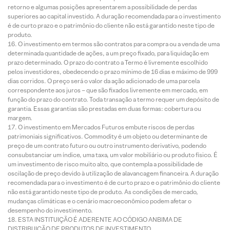
retorno e algumas posições apresentarem a possibilidade de perdas
superiores ao capital investido. A duração recomendada para o investimento
é de curto prazo e o patrimônio do cliente não está garantido neste tipo de
produto.
O investimento em termos são contratos para compra ou a venda de uma
determinada quantidade de ações, a um preço fixado, para liquidação em
prazo determinado. O prazo do contrato a Termo é livremente escolhido
pelos investidores, obedecendo o prazo mínimo de 16 dias e máximo de 999
dias corridos. O preço será o valor da ação adicionado de uma parcela
correspondente aos juros – que são fixados livremente em mercado, em
função do prazo do contrato. Toda transação a termo requer um depósito de
garantia. Essas garantias são prestadas em duas formas: cobertura ou
margem.
O investimento em Mercados Futuros embute riscos de perdas
patrimoniais significativos. Commodity é um objeto ou determinante de
preço de um contrato futuro ou outro instrumento derivativo, podendo
consubstanciar um índice, uma taxa, um valor mobiliário ou produto físico. É
um investimento de risco muito alto, que contempla a possibilidade de
oscilação de preço devido à utilização de alavancagem financeira. A duração
recomendada para o investimento é de curto prazo e o patrimônio do cliente
não está garantido neste tipo de produto. As condições de mercado,
mudanças climáticas e o cenário macroeconômico podem afetar o
desempenho do investimento.
ESTA INSTITUIÇÃO É ADERENTE AO CÓDIGO ANBIMA DE
DISTRIBUIÇÃO DE PRODUTOS DE INVESTIMENTO.