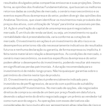
resultados divulgados pelas companhias emissoras e suas projeções. Desta
forma, as opiniões dos Analistas Fundamentalistas, que buscam os melhores
retornos dadas as condições de mercado, o cenário macroeconômico e os
eventos específicos da empresa e do setor, podem divergir das opiniões dos
Analistas Técnicos, que visam identificar os movimentos mais prováveis dos
preços dos ativos, com utilização de “stops” para limitar as possíveis perdas.
Ação é uma fração do capital de uma empresa que é negociada no
mercado. É um título de renda variável, ou seja, um investimento no qual a
rentabilidade não é preestabelecida, varia conforme as cotações de
mercado. O investimento em ações é um investimento de alto risco e os
desempenhos anteriores não são necessariamente indicativos de resultados
futuros e nenhuma declaração ou garantia, de forma expressa ou implícita, é
feita neste material em relação a desempenhos. As condições de mercado, o
cenário macroeconômico, os eventos específicos da empresa e do setor
podem afetar o desempenho do investimento, podendo resultar até mesmo
em significativas perdas patrimoniais. A duração recomendada para o
investimento é de médio-longo prazo. Não há quaisquer garantias sobre o
patrimônio do cliente neste tipo de produto.
O investimento em opções é preferencialmente indicado para
investidores de perfil agressivo, de acordo com a política de suitability
praticada pela XP Investimentos. No mercado de opções, são negociados
direitos de compra ou venda de um bem por preço fixado em data futura,
devendo o adquirente do direito negociado pagar um prêmio ao vendedor tal
como num acordo seguro. As operações com esses derivativos são
consideradas de risco muito alto por apresentarem altas relações de risco e