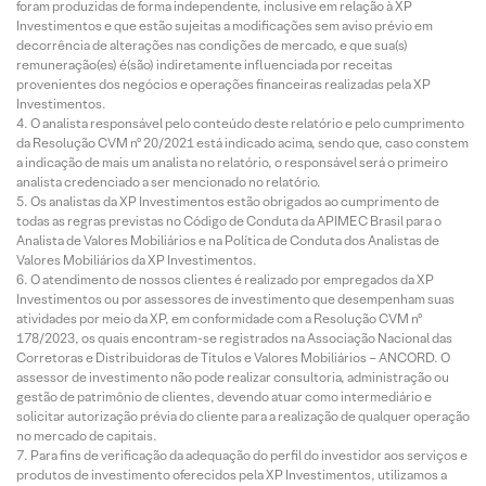
foram produzidas de forma independente, inclusive em relação à XP
Investimentos e que estão sujeitas a modificações sem aviso prévio em
decorrência de alterações nas condições de mercado, e que sua(s)
remuneração(es) é(são) indiretamente influenciada por receitas
provenientes dos negócios e operações financeiras realizadas pela XP
Investimentos.
O analista responsável pelo conteúdo deste relatório e pelo cumprimento
da Resolução CVM nº 20/2021 está indicado acima, sendo que, caso constem
a indicação de mais um analista no relatório, o responsável será o primeiro
analista credenciado a ser mencionado no relatório.
Os analistas da XP Investimentos estão obrigados ao cumprimento de
todas as regras previstas no Código de Conduta da APIMEC Brasil para o
Analista de Valores Mobiliários e na Política de Conduta dos Analistas de
Valores Mobiliários da XP Investimentos.
O atendimento de nossos clientes é realizado por empregados da XP
Investimentos ou por assessores de investimento que desempenham suas
atividades por meio da XP, em conformidade com a Resolução CVM nº
178/2023, os quais encontram-se registrados na Associação Nacional das
Corretoras e Distribuidoras de Títulos e Valores Mobiliários – ANCORD. O
assessor de investimento não pode realizar consultoria, administração ou
gestão de patrimônio de clientes, devendo atuar como intermediário e
solicitar autorização prévia do cliente para a realização de qualquer operação
no mercado de capitais.
Para fins de verificação da adequação do perfil do investidor aos serviços e
produtos de investimento oferecidos pela XP Investimentos, utilizamos a