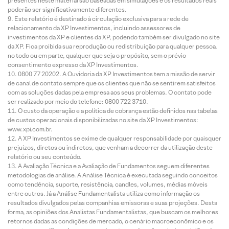
presentes neste material são baseadas em simulações e os resultados reais
poderão ser significativamente diferentes.
Este relatório é destinado à circulação exclusiva para a rede de
relacionamento da XP Investimentos, incluindo assessores de
investimentos da XP e clientes da XP, podendo também ser divulgado no site
da XP. Fica proibida sua reprodução ou redistribuição para qualquer pessoa,
no todo ou em parte, qualquer que seja o propósito, sem o prévio
consentimento expresso da XP Investimentos.
0800 77 20202. A Ouvidoria da XP Investimentos tem a missão de servir
de canal de contato sempre que os clientes que não se sentirem satisfeitos
com as soluções dadas pela empresa aos seus problemas. O contato pode
ser realizado por meio do telefone: 0800 722 3710.
O custo da operação e a política de cobrança estão definidos nas tabelas
de custos operacionais disponibilizadas no site da XP Investimentos:
www.xpi.com.br.
A XP Investimentos se exime de qualquer responsabilidade por quaisquer
prejuízos, diretos ou indiretos, que venham a decorrer da utilização deste
relatório ou seu conteúdo.
A Avaliação Técnica e a Avaliação de Fundamentos seguem diferentes
metodologias de análise. A Análise Técnica é executada seguindo conceitos
como tendência, suporte, resistência, candles, volumes, médias móveis
entre outros. Já a Análise Fundamentalista utiliza como informação os
resultados divulgados pelas companhias emissoras e suas projeções. Desta
forma, as opiniões dos Analistas Fundamentalistas, que buscam os melhores
retornos dadas as condições de mercado, o cenário macroeconômico e os