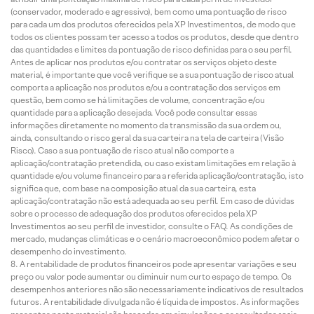
(conservador, moderado e agressivo), bem como uma pontuação de risco
para cada um dos produtos oferecidos pela XP Investimentos, de modo que
todos os clientes possam ter acesso a todos os produtos, desde que dentro
das quantidades e limites da pontuação de risco definidas para o seu perfil.
Antes de aplicar nos produtos e/ou contratar os serviços objeto deste
material, é importante que você verifique se a sua pontuação de risco atual
comporta a aplicação nos produtos e/ou a contratação dos serviços em
questão, bem como se há limitações de volume, concentração e/ou
quantidade para a aplicação desejada. Você pode consultar essas
informações diretamente no momento da transmissão da sua ordem ou,
ainda, consultando o risco geral da sua carteira na tela de carteira (Visão
Risco). Caso a sua pontuação de risco atual não comporte a
aplicação/contratação pretendida, ou caso existam limitações em relação à
quantidade e/ou volume financeiro para a referida aplicação/contratação, isto
significa que, com base na composição atual da sua carteira, esta
aplicação/contratação não está adequada ao seu perfil. Em caso de dúvidas
sobre o processo de adequação dos produtos oferecidos pela XP
Investimentos ao seu perfil de investidor, consulte o FAQ. As condições de
mercado, mudanças climáticas e o cenário macroeconômico podem afetar o
desempenho do investimento.
A rentabilidade de produtos financeiros pode apresentar variações e seu
preço ou valor pode aumentar ou diminuir num curto espaço de tempo. Os
desempenhos anteriores não são necessariamente indicativos de resultados
futuros. A rentabilidade divulgada não é líquida de impostos. As informações