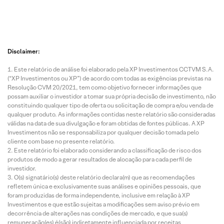
Disclaimer:
Este relatório de análise foi elaborado pela XP Investimentos CCTVM S.A.
(“XP Investimentos ou XP”) de acordo com todas as exigências previstas na
Resolução CVM 20/2021, tem como objetivo fornecer informações que
possam auxiliar o investidor a tomar sua própria decisão de investimento, não
constituindo qualquer tipo de oferta ou solicitação de compra e/ou venda de
qualquer produto. As informações contidas neste relatório são consideradas
válidas na data de sua divulgação e foram obtidas de fontes públicas. A XP
Investimentos não se responsabiliza por qualquer decisão tomada pelo
cliente com base no presente relatório.
Este relatório foi elaborado considerando a classificação de risco dos
produtos de modo a gerar resultados de alocação para cada perfil de
investidor.
O(s) signatário(s) deste relatório declara(m) que as recomendações
refletem única e exclusivamente suas análises e opiniões pessoais, que
foram produzidas de forma independente, inclusive em relação à XP
Investimentos e que estão sujeitas a modificações sem aviso prévio em
decorrência de alterações nas condições de mercado, e que sua(s)
remuneração(es) é(são) indiretamente influenciada por receitas