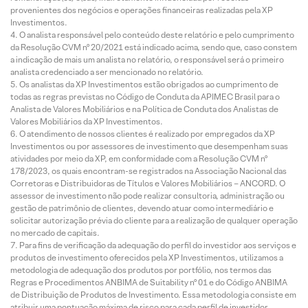
provenientes dos negócios e operações financeiras realizadas pela XP
Investimentos.
O analista responsável pelo conteúdo deste relatório e pelo cumprimento
da Resolução CVM nº 20/2021 está indicado acima, sendo que, caso constem
a indicação de mais um analista no relatório, o responsável será o primeiro
analista credenciado a ser mencionado no relatório.
Os analistas da XP Investimentos estão obrigados ao cumprimento de
todas as regras previstas no Código de Conduta da APIMEC Brasil para o
Analista de Valores Mobiliários e na Política de Conduta dos Analistas de
Valores Mobiliários da XP Investimentos.
O atendimento de nossos clientes é realizado por empregados da XP
Investimentos ou por assessores de investimento que desempenham suas
atividades por meio da XP, em conformidade com a Resolução CVM nº
178/2023, os quais encontram-se registrados na Associação Nacional das
Corretoras e Distribuidoras de Títulos e Valores Mobiliários – ANCORD. O
assessor de investimento não pode realizar consultoria, administração ou
gestão de patrimônio de clientes, devendo atuar como intermediário e
solicitar autorização prévia do cliente para a realização de qualquer operação
no mercado de capitais.
Para fins de verificação da adequação do perfil do investidor aos serviços e
produtos de investimento oferecidos pela XP Investimentos, utilizamos a
metodologia de adequação dos produtos por portfólio, nos termos das
Regras e Procedimentos ANBIMA de Suitability nº 01 e do Código ANBIMA
de Distribuição de Produtos de Investimento. Essa metodologia consiste em
atribuir uma pontuação máxima de risco para cada perfil de investidor