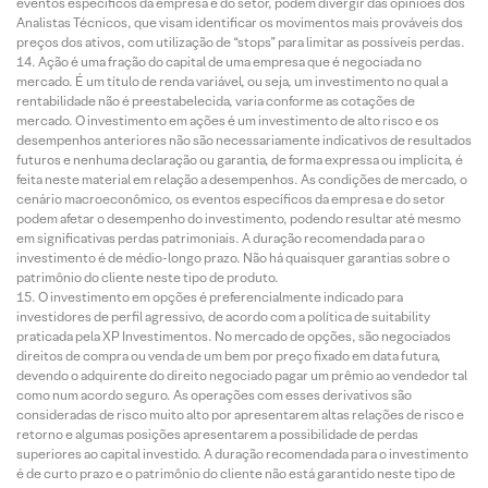
eventos específicos da empresa e do setor, podem divergir das opiniões dos
Analistas Técnicos, que visam identificar os movimentos mais prováveis dos
preços dos ativos, com utilização de “stops” para limitar as possíveis perdas.
Ação é uma fração do capital de uma empresa que é negociada no
mercado. É um título de renda variável, ou seja, um investimento no qual a
rentabilidade não é preestabelecida, varia conforme as cotações de
mercado. O investimento em ações é um investimento de alto risco e os
desempenhos anteriores não são necessariamente indicativos de resultados
futuros e nenhuma declaração ou garantia, de forma expressa ou implícita, é
feita neste material em relação a desempenhos. As condições de mercado, o
cenário macroeconômico, os eventos específicos da empresa e do setor
podem afetar o desempenho do investimento, podendo resultar até mesmo
em significativas perdas patrimoniais. A duração recomendada para o
investimento é de médio-longo prazo. Não há quaisquer garantias sobre o
patrimônio do cliente neste tipo de produto.
O investimento em opções é preferencialmente indicado para
investidores de perfil agressivo, de acordo com a política de suitability
praticada pela XP Investimentos. No mercado de opções, são negociados
direitos de compra ou venda de um bem por preço fixado em data futura,
devendo o adquirente do direito negociado pagar um prêmio ao vendedor tal
como num acordo seguro. As operações com esses derivativos são
consideradas de risco muito alto por apresentarem altas relações de risco e
retorno e algumas posições apresentarem a possibilidade de perdas
superiores ao capital investido. A duração recomendada para o investimento
é de curto prazo e o patrimônio do cliente não está garantido neste tipo de