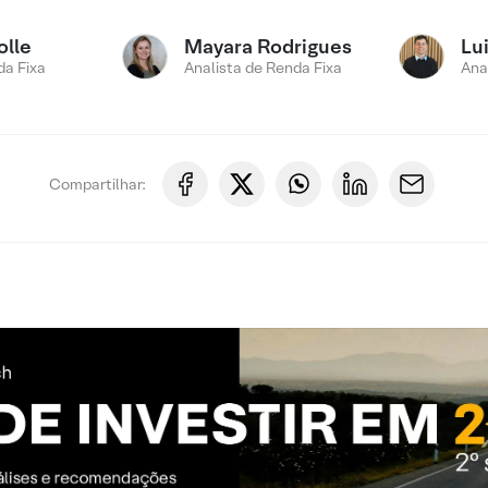
olle
Mayara Rodrigues
Lui
a Fixa
Analista de Renda Fixa
Ana
Compartilhar: