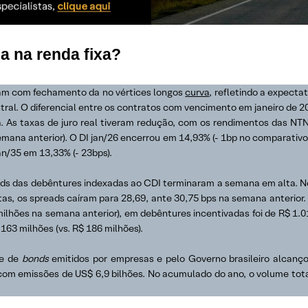
 na renda fixa?
ram com fechamento da no vértices longos
curva
, refletindo a expecta
ral. O diferencial entre os contratos com vencimento em janeiro de 2
a. As taxas de juro real tiveram redução, com os rendimentos das 
semana anterior). O DI jan/26 encerrou em 14,93% (- 1bp no comparativo
jan/35 em 13,33% (- 23bps).
ads das debêntures indexadas ao CDI terminaram a semana em alta. No 
tas, os spreads caíram para 28,69, ante 30,75 bps na semana anterior
milhões na semana anterior), em debêntures incentivadas foi de R$ 1.0
 163 milhões (vs. R$ 186 milhões).
me de
bonds
emitidos por empresas e pelo Governo brasileiro alcanço
om emissões de US$ 6,9 bilhões. No acumulado do ano, o volume tota