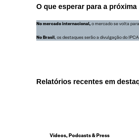
O que esperar para a próxim
No mercado internacional,
o mercado se volta para 
No
Brasil
, os destaques serão a divulgação do IPCA n
Relatórios recentes em desta
Vídeos, Podcasts
& Press