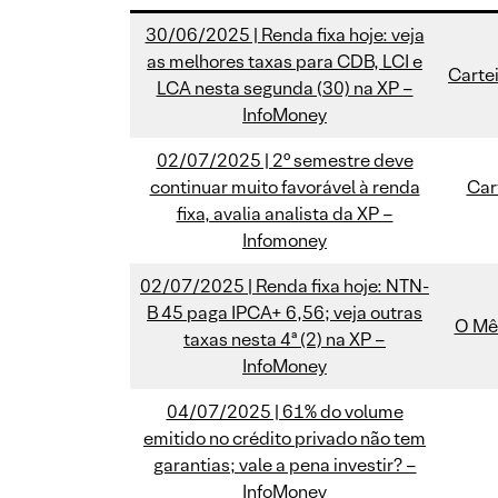
30/06/2025 | Renda fixa hoje: veja
as melhores taxas para CDB, LCI e
Carte
LCA nesta segunda (30) na XP –
InfoMoney
02/07/2025 | 2° semestre deve
continuar muito favorável à renda
Car
fixa, avalia analista da XP –
Infomoney
02/07/2025 | Renda fixa hoje: NTN-
B 45 paga IPCA+ 6,56; veja outras
O Mês
taxas nesta 4ª (2) na XP –
InfoMoney
04/07/2025 | 61% do volume
emitido no crédito privado não tem
garantias; vale a pena investir? –
InfoMoney