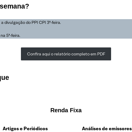
a semana?
a divulgação do PPI CPI 3ª-feira.
a 5ª-feira.
Confira aqui o relatório completo em PDF
que
Renda Fixa
Artigos e Periódicos
Análises de emissores