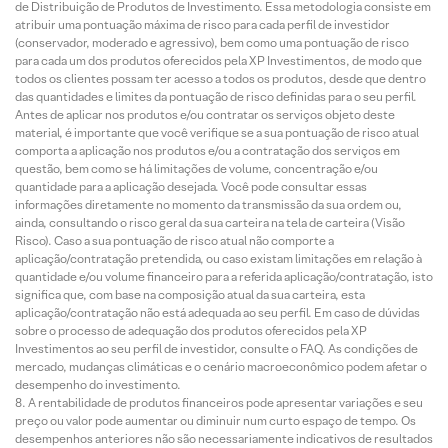
de Distribuição de Produtos de Investimento. Essa metodologia consiste em
atribuir uma pontuação máxima de risco para cada perfil de investidor
(conservador, moderado e agressivo), bem como uma pontuação de risco
para cada um dos produtos oferecidos pela XP Investimentos, de modo que
todos os clientes possam ter acesso a todos os produtos, desde que dentro
das quantidades e limites da pontuação de risco definidas para o seu perfil.
Antes de aplicar nos produtos e/ou contratar os serviços objeto deste
material, é importante que você verifique se a sua pontuação de risco atual
comporta a aplicação nos produtos e/ou a contratação dos serviços em
questão, bem como se há limitações de volume, concentração e/ou
quantidade para a aplicação desejada. Você pode consultar essas
informações diretamente no momento da transmissão da sua ordem ou,
ainda, consultando o risco geral da sua carteira na tela de carteira (Visão
Risco). Caso a sua pontuação de risco atual não comporte a
aplicação/contratação pretendida, ou caso existam limitações em relação à
quantidade e/ou volume financeiro para a referida aplicação/contratação, isto
significa que, com base na composição atual da sua carteira, esta
aplicação/contratação não está adequada ao seu perfil. Em caso de dúvidas
sobre o processo de adequação dos produtos oferecidos pela XP
Investimentos ao seu perfil de investidor, consulte o FAQ. As condições de
mercado, mudanças climáticas e o cenário macroeconômico podem afetar o
desempenho do investimento.
A rentabilidade de produtos financeiros pode apresentar variações e seu
preço ou valor pode aumentar ou diminuir num curto espaço de tempo. Os
desempenhos anteriores não são necessariamente indicativos de resultados