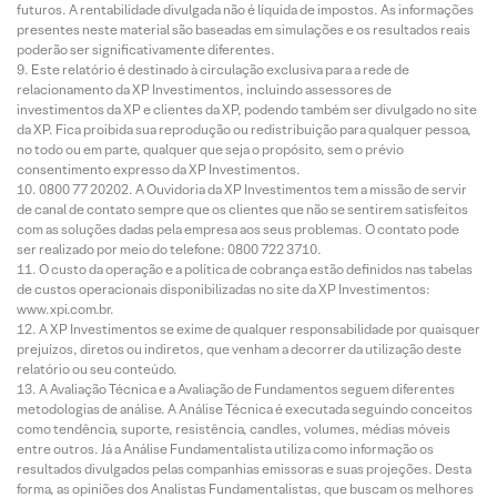
futuros. A rentabilidade divulgada não é líquida de impostos. As informações
presentes neste material são baseadas em simulações e os resultados reais
poderão ser significativamente diferentes.
Este relatório é destinado à circulação exclusiva para a rede de
relacionamento da XP Investimentos, incluindo assessores de
investimentos da XP e clientes da XP, podendo também ser divulgado no site
da XP. Fica proibida sua reprodução ou redistribuição para qualquer pessoa,
no todo ou em parte, qualquer que seja o propósito, sem o prévio
consentimento expresso da XP Investimentos.
0800 77 20202. A Ouvidoria da XP Investimentos tem a missão de servir
de canal de contato sempre que os clientes que não se sentirem satisfeitos
com as soluções dadas pela empresa aos seus problemas. O contato pode
ser realizado por meio do telefone: 0800 722 3710.
O custo da operação e a política de cobrança estão definidos nas tabelas
de custos operacionais disponibilizadas no site da XP Investimentos:
www.xpi.com.br.
A XP Investimentos se exime de qualquer responsabilidade por quaisquer
prejuízos, diretos ou indiretos, que venham a decorrer da utilização deste
relatório ou seu conteúdo.
A Avaliação Técnica e a Avaliação de Fundamentos seguem diferentes
metodologias de análise. A Análise Técnica é executada seguindo conceitos
como tendência, suporte, resistência, candles, volumes, médias móveis
entre outros. Já a Análise Fundamentalista utiliza como informação os
resultados divulgados pelas companhias emissoras e suas projeções. Desta
forma, as opiniões dos Analistas Fundamentalistas, que buscam os melhores