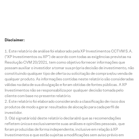
Disclaimer:
Este relatório de análise foi elaborado pela XP Investimentos CCTVM S.A.
(“XP Investimentos ou XP”) de acordo com todas as exigências previstas na
Resolução CVM 20/2021, tem como objetivo fornecer informações que
possam auxiliar o investidor a tomar sua própria decisão de investimento, não
constituindo qualquer tipo de oferta ou solicitação de compra e/ou venda de
qualquer produto. As informações contidas neste relatório são consideradas
válidas na data de sua divulgação e foram obtidas de fontes públicas. A XP
Investimentos não se responsabiliza por qualquer decisão tomada pelo
cliente com base no presente relatório.
Este relatório foi elaborado considerando a classificação de risco dos
produtos de modo a gerar resultados de alocação para cada perfil de
investidor.
O(s) signatário(s) deste relatório declara(m) que as recomendações
refletem única e exclusivamente suas análises e opiniões pessoais, que
foram produzidas de forma independente, inclusive em relação à XP
Investimentos e que estão sujeitas a modificações sem aviso prévio em