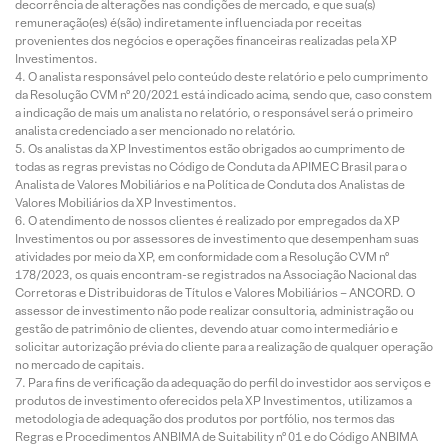
decorrência de alterações nas condições de mercado, e que sua(s)
remuneração(es) é(são) indiretamente influenciada por receitas
provenientes dos negócios e operações financeiras realizadas pela XP
Investimentos.
O analista responsável pelo conteúdo deste relatório e pelo cumprimento
da Resolução CVM nº 20/2021 está indicado acima, sendo que, caso constem
a indicação de mais um analista no relatório, o responsável será o primeiro
analista credenciado a ser mencionado no relatório.
Os analistas da XP Investimentos estão obrigados ao cumprimento de
todas as regras previstas no Código de Conduta da APIMEC Brasil para o
Analista de Valores Mobiliários e na Política de Conduta dos Analistas de
Valores Mobiliários da XP Investimentos.
O atendimento de nossos clientes é realizado por empregados da XP
Investimentos ou por assessores de investimento que desempenham suas
atividades por meio da XP, em conformidade com a Resolução CVM nº
178/2023, os quais encontram-se registrados na Associação Nacional das
Corretoras e Distribuidoras de Títulos e Valores Mobiliários – ANCORD. O
assessor de investimento não pode realizar consultoria, administração ou
gestão de patrimônio de clientes, devendo atuar como intermediário e
solicitar autorização prévia do cliente para a realização de qualquer operação
no mercado de capitais.
Para fins de verificação da adequação do perfil do investidor aos serviços e
produtos de investimento oferecidos pela XP Investimentos, utilizamos a
metodologia de adequação dos produtos por portfólio, nos termos das
Regras e Procedimentos ANBIMA de Suitability nº 01 e do Código ANBIMA