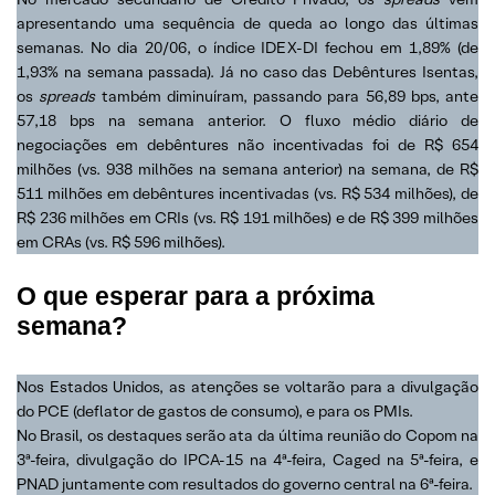
apresentando uma sequência de queda ao longo das últimas
semanas. No dia 20/06, o índice IDEX-DI fechou em 1,89% (de
1,93% na semana passada). Já no caso das Debêntures Isentas,
os
spreads
também diminuíram, passando para 56,89 bps, ante
57,18 bps na semana anterior. O fluxo médio diário de
negociações em debêntures não incentivadas foi de R$ 654
milhões (vs. 938 milhões na semana anterior) na semana, de R$
511 milhões em debêntures incentivadas (vs. R$ 534 milhões), de
R$ 236 milhões em CRIs (vs. R$ 191 milhões) e de R$ 399 milhões
em CRAs (vs. R$ 596 milhões).
O que esperar para a próxima
semana?
Nos Estados Unidos, as atenções se voltarão para a divulgação
do PCE (deflator de gastos de consumo), e para os PMIs.
No Brasil, os destaques serão ata da última reunião do Copom na
3ª-feira, divulgação do IPCA-15 na 4ª-feira, Caged na 5ª-feira, e
PNAD juntamente com resultados do governo central na 6ª-feira.