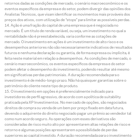
retornos dadas as condições de mercado, o cenário macroeconômico e os
eventos específicos da empresa e do setor, podem divergir das opiniões dos
Analistas Técnicos, que visam identificar os movimentos mais prováveis dos
preços dos ativos, com utilização de “stops” para limitar as possíveis perdas.
Ação é uma fração do capital de uma empresa que é negociada no
mercado. É um título de renda variável, ou seja, um investimento no qual a
rentabilidade não é preestabelecida, varia conforme as cotações de
mercado. O investimento em ações é um investimento de alto risco e os
desempenhos anteriores não são necessariamente indicativos de resultados
futuros e nenhuma declaração ou garantia, de forma expressa ou implícita, é
feita neste material em relação a desempenhos. As condições de mercado, o
cenário macroeconômico, os eventos específicos da empresa e do setor
podem afetar o desempenho do investimento, podendo resultar até mesmo
em significativas perdas patrimoniais. A duração recomendada para o
investimento é de médio-longo prazo. Não há quaisquer garantias sobre o
patrimônio do cliente neste tipo de produto.
O investimento em opções é preferencialmente indicado para
investidores de perfil agressivo, de acordo com a política de suitability
praticada pela XP Investimentos. No mercado de opções, são negociados
direitos de compra ou venda de um bem por preço fixado em data futura,
devendo o adquirente do direito negociado pagar um prêmio ao vendedor tal
como num acordo seguro. As operações com esses derivativos são
consideradas de risco muito alto por apresentarem altas relações de risco e
retorno e algumas posições apresentarem a possibilidade de perdas
superiores ao capital investido. A duração recomendada para o investimento