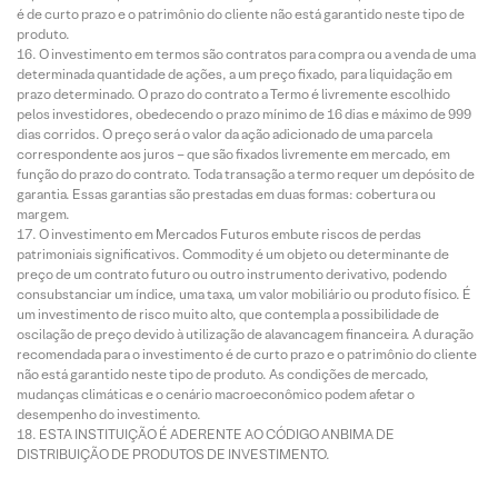
é de curto prazo e o patrimônio do cliente não está garantido neste tipo de
produto.
O investimento em termos são contratos para compra ou a venda de uma
determinada quantidade de ações, a um preço fixado, para liquidação em
prazo determinado. O prazo do contrato a Termo é livremente escolhido
pelos investidores, obedecendo o prazo mínimo de 16 dias e máximo de 999
dias corridos. O preço será o valor da ação adicionado de uma parcela
correspondente aos juros – que são fixados livremente em mercado, em
função do prazo do contrato. Toda transação a termo requer um depósito de
garantia. Essas garantias são prestadas em duas formas: cobertura ou
margem.
O investimento em Mercados Futuros embute riscos de perdas
patrimoniais significativos. Commodity é um objeto ou determinante de
preço de um contrato futuro ou outro instrumento derivativo, podendo
consubstanciar um índice, uma taxa, um valor mobiliário ou produto físico. É
um investimento de risco muito alto, que contempla a possibilidade de
oscilação de preço devido à utilização de alavancagem financeira. A duração
recomendada para o investimento é de curto prazo e o patrimônio do cliente
não está garantido neste tipo de produto. As condições de mercado,
mudanças climáticas e o cenário macroeconômico podem afetar o
desempenho do investimento.
ESTA INSTITUIÇÃO É ADERENTE AO CÓDIGO ANBIMA DE
DISTRIBUIÇÃO DE PRODUTOS DE INVESTIMENTO.