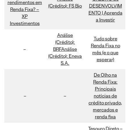
rendimentos em
(Crédito): FS Bio
DESENVOLVIM
Renda Fixa? –
ENTO | Aprenda
XP
a Investir
Investimentos
Análise
Tudo sobre
(Crédito):
Renda Fixa no
–
BRF
Análise
mês (e o que
(Crédito): Eneva
esperar)
S.A.
De Olho na
Renda Fixa:
Principais
–
–
notícias de
crédito privado,
mercados e
renda fixa
Tesouro Direto –