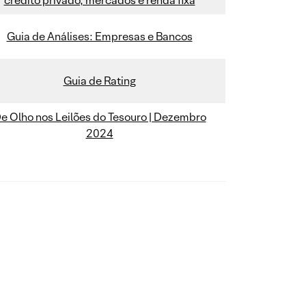
crédito privado, mercados e renda fixa
Guia de Análises: Empresas e Bancos
Guia de Rating
e Olho nos Leilões do Tesouro | Dezembro
2024