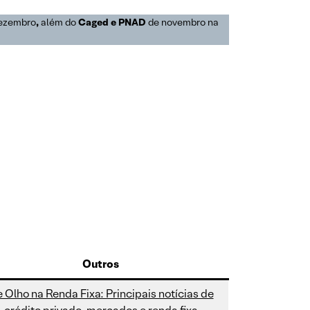
ezembro
,
além do
Caged e PNAD
de novembro na
Outros
 Olho na Renda Fixa: Principais notícias de