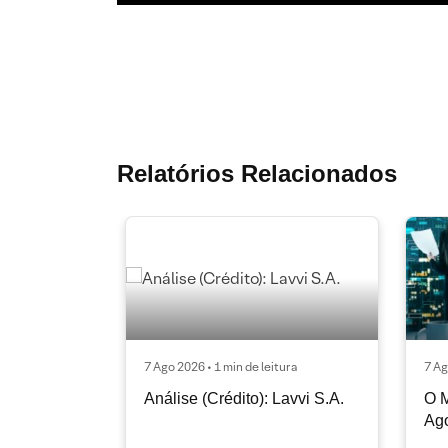
Relatórios Relacionados
7 Ago 2026 • 1 min de leitura
7 Ag
Análise (Crédito): Lavvi S.A.
O M
Ag