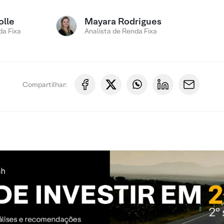
olle
Mayara Rodrigues
a Fixa
Analista de Renda Fixa
Compartilhar: