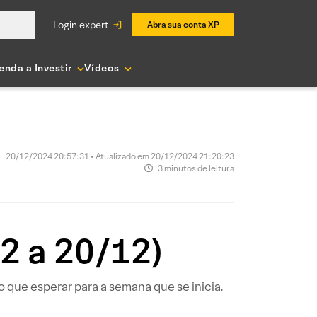
login expert
Abra sua conta XP
enda a Investir
Vídeos
20/12/2024 20:57:31 • Atualizado em 20/12/2024 21:20:23
3 minutos de leitura
2 a 20/12)
que esperar para a semana que se inicia.