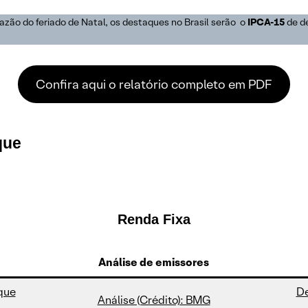
zão do feriado de Natal, os destaques no Brasil serão o
IPCA-15
de d
Confira aqui o relatório completo em PDF
que
Renda Fixa
Análise de emissores
 que
De
Análise (Crédito): BMG