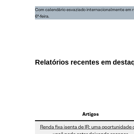
Com calendário esvaziado internacionalmente em ra
6ª-feira.
Relatórios recentes em desta
Artigos
Renda fixa isenta de IR: uma oportunidade