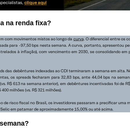
 na renda fixa?
ram com movimentos mistos ao longo da
curva
. O diferencial entre os
sada para -97,50 bps nesta semana. A curva, portanto, apresentou perd
trelados à inflação), com vencimento em 2030, se consolidando em p
ads das debêntures indexadas ao CDI terminaram a semana em alta. No 
entas, os spreads fecharam para 32,83 bps, ante 44,04 bps na semana
(vs. R$ 613 na semana anterior), em debêntures incentivadas foi de R$ 
 400 milhões (vs. R$ 321 milhões).
 risco fiscal no Brasil, os investidores passaram a precificar uma m
a Selic em patamar de aproximadamente 15,00% ou até acima.
a semana?