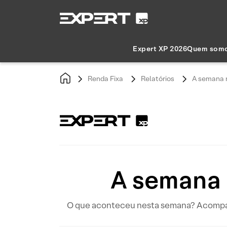
Expert XP 2026
Quem som
Renda Fixa
Relatórios
A semana n
A semana 
O que aconteceu nesta semana? Acompanhe