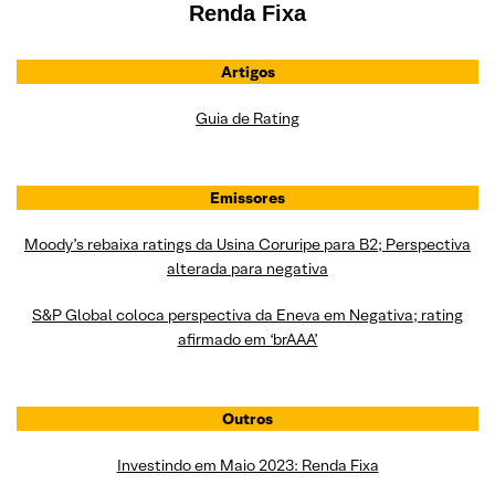
Renda Fixa
Artigos
Guia de Rating
Emissores
Moody’s rebaixa ratings da Usina Coruripe para B2; Perspectiva
alterada para negativa
S&P Global coloca perspectiva da Eneva em Negativa; rating
afirmado em ‘brAAA’
Outros
Investindo em Maio 2023: Renda Fixa