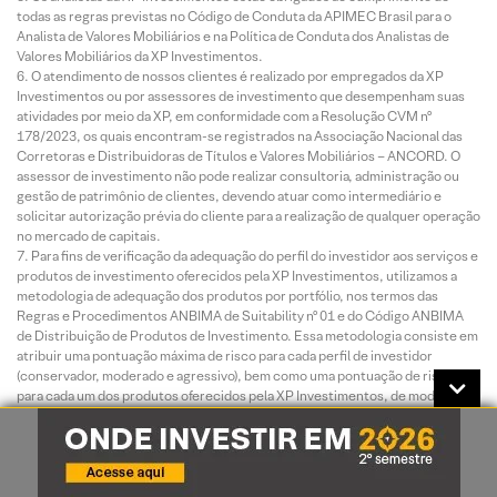
todas as regras previstas no Código de Conduta da APIMEC Brasil para o
Analista de Valores Mobiliários e na Política de Conduta dos Analistas de
Valores Mobiliários da XP Investimentos.
O atendimento de nossos clientes é realizado por empregados da XP
Investimentos ou por assessores de investimento que desempenham suas
atividades por meio da XP, em conformidade com a Resolução CVM nº
178/2023, os quais encontram-se registrados na Associação Nacional das
Corretoras e Distribuidoras de Títulos e Valores Mobiliários – ANCORD. O
assessor de investimento não pode realizar consultoria, administração ou
gestão de patrimônio de clientes, devendo atuar como intermediário e
solicitar autorização prévia do cliente para a realização de qualquer operação
no mercado de capitais.
Para fins de verificação da adequação do perfil do investidor aos serviços e
produtos de investimento oferecidos pela XP Investimentos, utilizamos a
metodologia de adequação dos produtos por portfólio, nos termos das
Regras e Procedimentos ANBIMA de Suitability nº 01 e do Código ANBIMA
de Distribuição de Produtos de Investimento. Essa metodologia consiste em
atribuir uma pontuação máxima de risco para cada perfil de investidor
(conservador, moderado e agressivo), bem como uma pontuação de risco
para cada um dos produtos oferecidos pela XP Investimentos, de modo que
todos os clientes possam ter acesso a todos os produtos, desde que dentro
das quantidades e limites da pontuação de risco definidas para o seu perfil.
Antes de aplicar nos produtos e/ou contratar os serviços objeto deste
material, é importante que você verifique se a sua pontuação de risco atual
comporta a aplicação nos produtos e/ou a contratação dos serviços em