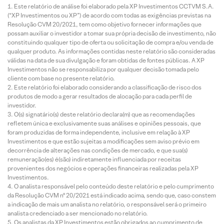
Este relatório de análise foi elaborado pela XP Investimentos CCTVM S.A.
(“XP Investimentos ou XP”) de acordo com todas as exigências previstas na
Resolução CVM 20/2021, tem como objetivo fornecer informações que
possam auxiliar o investidor a tomar sua própria decisão de investimento, não
constituindo qualquer tipo de oferta ou solicitação de compra e/ou venda de
qualquer produto. As informações contidas neste relatório são consideradas
válidas na data de sua divulgação e foram obtidas de fontes públicas. A XP
Investimentos não se responsabiliza por qualquer decisão tomada pelo
cliente com base no presente relatório.
Este relatório foi elaborado considerando a classificação de risco dos
produtos de modo a gerar resultados de alocação para cada perfil de
investidor.
O(s) signatário(s) deste relatório declara(m) que as recomendações
refletem única e exclusivamente suas análises e opiniões pessoais, que
foram produzidas de forma independente, inclusive em relação à XP
Investimentos e que estão sujeitas a modificações sem aviso prévio em
decorrência de alterações nas condições de mercado, e que sua(s)
remuneração(es) é(são) indiretamente influenciada por receitas
provenientes dos negócios e operações financeiras realizadas pela XP
Investimentos.
O analista responsável pelo conteúdo deste relatório e pelo cumprimento
da Resolução CVM nº 20/2021 está indicado acima, sendo que, caso constem
a indicação de mais um analista no relatório, o responsável será o primeiro
analista credenciado a ser mencionado no relatório.
Os analistas da XP Investimentos estão obrigados ao cumprimento de