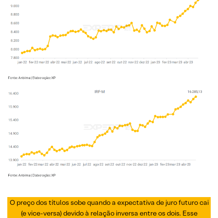
O preço dos títulos sobe quando a expectativa de juro futuro cai
(e vice-versa) devido à relação inversa entre os dois. Esse