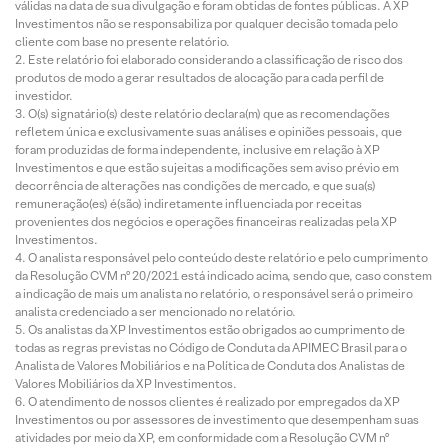
válidas na data de sua divulgação e foram obtidas de fontes públicas. A XP
Investimentos não se responsabiliza por qualquer decisão tomada pelo
cliente com base no presente relatório.
Este relatório foi elaborado considerando a classificação de risco dos
produtos de modo a gerar resultados de alocação para cada perfil de
investidor.
O(s) signatário(s) deste relatório declara(m) que as recomendações
refletem única e exclusivamente suas análises e opiniões pessoais, que
foram produzidas de forma independente, inclusive em relação à XP
Investimentos e que estão sujeitas a modificações sem aviso prévio em
decorrência de alterações nas condições de mercado, e que sua(s)
remuneração(es) é(são) indiretamente influenciada por receitas
provenientes dos negócios e operações financeiras realizadas pela XP
Investimentos.
O analista responsável pelo conteúdo deste relatório e pelo cumprimento
da Resolução CVM nº 20/2021 está indicado acima, sendo que, caso constem
a indicação de mais um analista no relatório, o responsável será o primeiro
analista credenciado a ser mencionado no relatório.
Os analistas da XP Investimentos estão obrigados ao cumprimento de
todas as regras previstas no Código de Conduta da APIMEC Brasil para o
Analista de Valores Mobiliários e na Política de Conduta dos Analistas de
Valores Mobiliários da XP Investimentos.
O atendimento de nossos clientes é realizado por empregados da XP
Investimentos ou por assessores de investimento que desempenham suas
atividades por meio da XP, em conformidade com a Resolução CVM nº