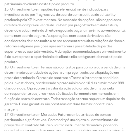
patrimônio do cliente neste tipo de produto.
O investimento em opções é preferencialmente indicado para
investidores de perfil agressivo, de acordo com a política de suitability
praticada pela XP Investimentos. No mercado de opções, são negociados
direitos de compra ou venda de um bem por preço fixado em data futura,
devendo o adquirente do direito negociado pagar um prêmio ao vendedor tal
como num acordo seguro. As operações com esses derivativos são
consideradas de risco muito alto por apresentarem altas relações de risco e
retorno e algumas posições apresentarem a possibilidade de perdas
superiores ao capital investido. A duração recomendada para o investimento
é de curto prazo e o patrimônio do cliente não está garantido neste tipo de
produto.
O investimento em termos são contratos para compra ou a venda de uma
determinada quantidade de ações, a um preço fixado, para liquidação em
prazo determinado. O prazo do contrato a Termo é livremente escolhido
pelos investidores, obedecendo o prazo mínimo de 16 dias e máximo de 999
dias corridos. O preço será o valor da ação adicionado de uma parcela
correspondente aos juros – que são fixados livremente em mercado, em
função do prazo do contrato. Toda transação a termo requer um depósito de
garantia. Essas garantias são prestadas em duas formas: cobertura ou
margem.
O investimento em Mercados Futuros embute riscos de perdas
patrimoniais significativos. Commodity é um objeto ou determinante de
preço de um contrato futuro ou outro instrumento derivativo, podendo
consubstanciar um índice, uma taxa, um valor mobiliário ou produto físico. É