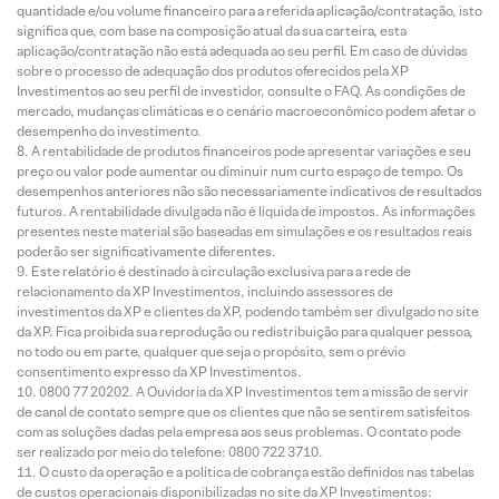
quantidade e/ou volume financeiro para a referida aplicação/contratação, isto
significa que, com base na composição atual da sua carteira, esta
aplicação/contratação não está adequada ao seu perfil. Em caso de dúvidas
sobre o processo de adequação dos produtos oferecidos pela XP
Investimentos ao seu perfil de investidor, consulte o FAQ. As condições de
mercado, mudanças climáticas e o cenário macroeconômico podem afetar o
desempenho do investimento.
A rentabilidade de produtos financeiros pode apresentar variações e seu
preço ou valor pode aumentar ou diminuir num curto espaço de tempo. Os
desempenhos anteriores não são necessariamente indicativos de resultados
futuros. A rentabilidade divulgada não é líquida de impostos. As informações
presentes neste material são baseadas em simulações e os resultados reais
poderão ser significativamente diferentes.
Este relatório é destinado à circulação exclusiva para a rede de
relacionamento da XP Investimentos, incluindo assessores de
investimentos da XP e clientes da XP, podendo também ser divulgado no site
da XP. Fica proibida sua reprodução ou redistribuição para qualquer pessoa,
no todo ou em parte, qualquer que seja o propósito, sem o prévio
consentimento expresso da XP Investimentos.
0800 77 20202. A Ouvidoria da XP Investimentos tem a missão de servir
de canal de contato sempre que os clientes que não se sentirem satisfeitos
com as soluções dadas pela empresa aos seus problemas. O contato pode
ser realizado por meio do telefone: 0800 722 3710.
O custo da operação e a política de cobrança estão definidos nas tabelas
de custos operacionais disponibilizadas no site da XP Investimentos: