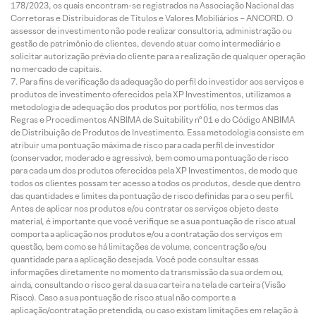
178/2023, os quais encontram-se registrados na Associação Nacional das
Corretoras e Distribuidoras de Títulos e Valores Mobiliários – ANCORD. O
assessor de investimento não pode realizar consultoria, administração ou
gestão de patrimônio de clientes, devendo atuar como intermediário e
solicitar autorização prévia do cliente para a realização de qualquer operação
no mercado de capitais.
Para fins de verificação da adequação do perfil do investidor aos serviços e
produtos de investimento oferecidos pela XP Investimentos, utilizamos a
metodologia de adequação dos produtos por portfólio, nos termos das
Regras e Procedimentos ANBIMA de Suitability nº 01 e do Código ANBIMA
de Distribuição de Produtos de Investimento. Essa metodologia consiste em
atribuir uma pontuação máxima de risco para cada perfil de investidor
(conservador, moderado e agressivo), bem como uma pontuação de risco
para cada um dos produtos oferecidos pela XP Investimentos, de modo que
todos os clientes possam ter acesso a todos os produtos, desde que dentro
das quantidades e limites da pontuação de risco definidas para o seu perfil.
Antes de aplicar nos produtos e/ou contratar os serviços objeto deste
material, é importante que você verifique se a sua pontuação de risco atual
comporta a aplicação nos produtos e/ou a contratação dos serviços em
questão, bem como se há limitações de volume, concentração e/ou
quantidade para a aplicação desejada. Você pode consultar essas
informações diretamente no momento da transmissão da sua ordem ou,
ainda, consultando o risco geral da sua carteira na tela de carteira (Visão
Risco). Caso a sua pontuação de risco atual não comporte a
aplicação/contratação pretendida, ou caso existam limitações em relação à