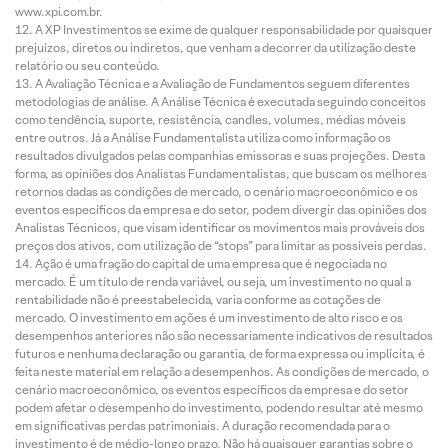
www.xpi.com.br.
A XP Investimentos se exime de qualquer responsabilidade por quaisquer
prejuízos, diretos ou indiretos, que venham a decorrer da utilização deste
relatório ou seu conteúdo.
A Avaliação Técnica e a Avaliação de Fundamentos seguem diferentes
metodologias de análise. A Análise Técnica é executada seguindo conceitos
como tendência, suporte, resistência, candles, volumes, médias móveis
entre outros. Já a Análise Fundamentalista utiliza como informação os
resultados divulgados pelas companhias emissoras e suas projeções. Desta
forma, as opiniões dos Analistas Fundamentalistas, que buscam os melhores
retornos dadas as condições de mercado, o cenário macroeconômico e os
eventos específicos da empresa e do setor, podem divergir das opiniões dos
Analistas Técnicos, que visam identificar os movimentos mais prováveis dos
preços dos ativos, com utilização de “stops” para limitar as possíveis perdas.
Ação é uma fração do capital de uma empresa que é negociada no
mercado. É um título de renda variável, ou seja, um investimento no qual a
rentabilidade não é preestabelecida, varia conforme as cotações de
mercado. O investimento em ações é um investimento de alto risco e os
desempenhos anteriores não são necessariamente indicativos de resultados
futuros e nenhuma declaração ou garantia, de forma expressa ou implícita, é
feita neste material em relação a desempenhos. As condições de mercado, o
cenário macroeconômico, os eventos específicos da empresa e do setor
podem afetar o desempenho do investimento, podendo resultar até mesmo
em significativas perdas patrimoniais. A duração recomendada para o
investimento é de médio-longo prazo. Não há quaisquer garantias sobre o