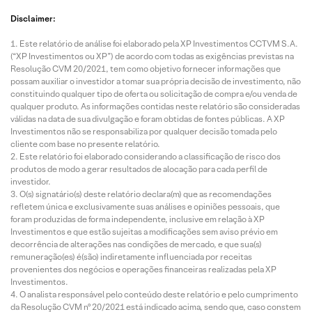
Disclaimer:
Este relatório de análise foi elaborado pela XP Investimentos CCTVM S.A.
(“XP Investimentos ou XP”) de acordo com todas as exigências previstas na
Resolução CVM 20/2021, tem como objetivo fornecer informações que
possam auxiliar o investidor a tomar sua própria decisão de investimento, não
constituindo qualquer tipo de oferta ou solicitação de compra e/ou venda de
qualquer produto. As informações contidas neste relatório são consideradas
válidas na data de sua divulgação e foram obtidas de fontes públicas. A XP
Investimentos não se responsabiliza por qualquer decisão tomada pelo
cliente com base no presente relatório.
Este relatório foi elaborado considerando a classificação de risco dos
produtos de modo a gerar resultados de alocação para cada perfil de
investidor.
O(s) signatário(s) deste relatório declara(m) que as recomendações
refletem única e exclusivamente suas análises e opiniões pessoais, que
foram produzidas de forma independente, inclusive em relação à XP
Investimentos e que estão sujeitas a modificações sem aviso prévio em
decorrência de alterações nas condições de mercado, e que sua(s)
remuneração(es) é(são) indiretamente influenciada por receitas
provenientes dos negócios e operações financeiras realizadas pela XP
Investimentos.
O analista responsável pelo conteúdo deste relatório e pelo cumprimento
da Resolução CVM nº 20/2021 está indicado acima, sendo que, caso constem