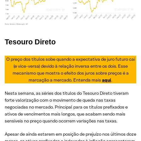
Tesouro Direto
O preço dos títulos sobe quando a expectativa de juro futuro cai
(e vice-versa) devido à relação inversa entre os dois. Esse
mecanismo que mostra o efeito dos juros sobre preços é a
marcação a mercado. Entenda mais
aqui
.
Nesta semana, as séries dos títulos do Tesouro Direto tiveram
forte valorização com o movimento de queda nas taxas
negociadas no mercado. Principal para os títulos prefixados e
ativos de vencimentos mais longos, que acabam sendo mais
sensíveis no preço quando ocorrem variações nas taxas.
Apesar de ainda estarem em posição de prejuízo nos últimos doze
meses, os ativos prefixados e indexados à inflação apresentaram