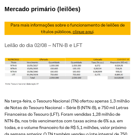
Mercado primário (leilões)
Para mais informações sobre o funcionamento de leilões de
títulos públicos,
clique aqui
.
Leilão do dia 02/08 – NTN-B e LFT
Na terça-feira, o Tesouro Nacional (TN) ofertou apenas 1,3 milhão
de Notas do Tesouro Nacional – Série B (NTN-B), e 750 mil Letras
Financeiras do Tesouro (LFT). Foram vendidas 1,28 milhão de
NTN-Bs, nos três vencimentos com taxas acima de 6% a.a. em
todas, e o volume financeiro foi de R$ 5,1 milhões, valor próximo
da semana anterior. O TN também vendeu o lote integral de 750