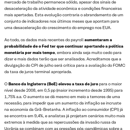
mercado de trabalho permanece sólido, apesar dos sinais de
desaceleração da atividade econômica e condições financeiras
mais apertadas. Esta evolução contraria o abrandamento de um
conjunto de indicadores nos últimos meses que apontam para
uma desaceleração do crescimento do emprego nos EUA.
Ao todo, os dados mais recentes do payroll
aumentaram a
probabilidade de o Fed ter que continuar apertando a política
monetária por mais tempo
, embora ainda seja muito cedo para
dizer e mais dados terão que ser analisados. Acreditamos que a
divulgação do CPI de julho será crítica para a avaliação do FOMC
da taxa de juros terminal apropriada.
O
Banco da Inglaterra (BoE) elevou a taxa de juro
para o maior
nível desde 2008, em 0,5 pp (maior incremento desde 1995) para
1,75% a.a. O aumento se dá mesmo em meio a temores de uma
recessão, para impedir que um aumento da inflação se incruste
na economia da Grã-Bretanha. A inflação ao consumidor (CPI) já
se encontra em 9,4%, e analistas já projetam cenários muito mais
extremos à medida que as repercussões da invasão russa da
Ucrânia se combinam com as pressões pós-pandêmicas sobre a