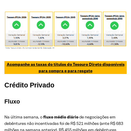
Acompanhe as taxas do títulos do Tesouro Direto disponíveis
para compra e para resgate
Crédito Privado
Fluxo
Na última semana, o
fluxo médio diário
de negociações em
debêntures não incentivadas foi de R$ 521 milhões (ante R$ 683
milhões na semana anterior), R$ 455 milhões em debêntures