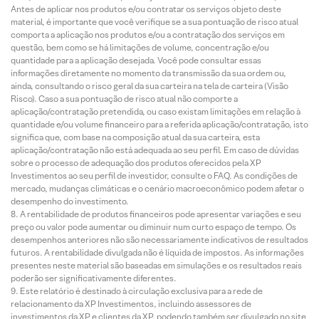
Antes de aplicar nos produtos e/ou contratar os serviços objeto deste
material, é importante que você verifique se a sua pontuação de risco atual
comporta a aplicação nos produtos e/ou a contratação dos serviços em
questão, bem como se há limitações de volume, concentração e/ou
quantidade para a aplicação desejada. Você pode consultar essas
informações diretamente no momento da transmissão da sua ordem ou,
ainda, consultando o risco geral da sua carteira na tela de carteira (Visão
Risco). Caso a sua pontuação de risco atual não comporte a
aplicação/contratação pretendida, ou caso existam limitações em relação à
quantidade e/ou volume financeiro para a referida aplicação/contratação, isto
significa que, com base na composição atual da sua carteira, esta
aplicação/contratação não está adequada ao seu perfil. Em caso de dúvidas
sobre o processo de adequação dos produtos oferecidos pela XP
Investimentos ao seu perfil de investidor, consulte o FAQ. As condições de
mercado, mudanças climáticas e o cenário macroeconômico podem afetar o
desempenho do investimento.
A rentabilidade de produtos financeiros pode apresentar variações e seu
preço ou valor pode aumentar ou diminuir num curto espaço de tempo. Os
desempenhos anteriores não são necessariamente indicativos de resultados
futuros. A rentabilidade divulgada não é líquida de impostos. As informações
presentes neste material são baseadas em simulações e os resultados reais
poderão ser significativamente diferentes.
Este relatório é destinado à circulação exclusiva para a rede de
relacionamento da XP Investimentos, incluindo assessores de
investimentos da XP e clientes da XP, podendo também ser divulgado no site