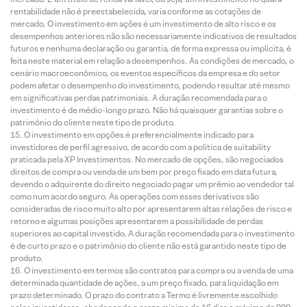
rentabilidade não é preestabelecida, varia conforme as cotações de
mercado. O investimento em ações é um investimento de alto risco e os
desempenhos anteriores não são necessariamente indicativos de resultados
futuros e nenhuma declaração ou garantia, de forma expressa ou implícita, é
feita neste material em relação a desempenhos. As condições de mercado, o
cenário macroeconômico, os eventos específicos da empresa e do setor
podem afetar o desempenho do investimento, podendo resultar até mesmo
em significativas perdas patrimoniais. A duração recomendada para o
investimento é de médio-longo prazo. Não há quaisquer garantias sobre o
patrimônio do cliente neste tipo de produto.
O investimento em opções é preferencialmente indicado para
investidores de perfil agressivo, de acordo com a política de suitability
praticada pela XP Investimentos. No mercado de opções, são negociados
direitos de compra ou venda de um bem por preço fixado em data futura,
devendo o adquirente do direito negociado pagar um prêmio ao vendedor tal
como num acordo seguro. As operações com esses derivativos são
consideradas de risco muito alto por apresentarem altas relações de risco e
retorno e algumas posições apresentarem a possibilidade de perdas
superiores ao capital investido. A duração recomendada para o investimento
é de curto prazo e o patrimônio do cliente não está garantido neste tipo de
produto.
O investimento em termos são contratos para compra ou a venda de uma
determinada quantidade de ações, a um preço fixado, para liquidação em
prazo determinado. O prazo do contrato a Termo é livremente escolhido