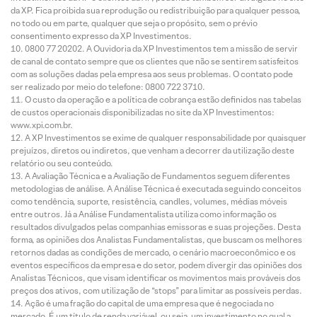
da XP. Fica proibida sua reprodução ou redistribuição para qualquer pessoa,
no todo ou em parte, qualquer que seja o propósito, sem o prévio
consentimento expresso da XP Investimentos.
0800 77 20202. A Ouvidoria da XP Investimentos tem a missão de servir
de canal de contato sempre que os clientes que não se sentirem satisfeitos
com as soluções dadas pela empresa aos seus problemas. O contato pode
ser realizado por meio do telefone: 0800 722 3710.
O custo da operação e a política de cobrança estão definidos nas tabelas
de custos operacionais disponibilizadas no site da XP Investimentos:
www.xpi.com.br.
A XP Investimentos se exime de qualquer responsabilidade por quaisquer
prejuízos, diretos ou indiretos, que venham a decorrer da utilização deste
relatório ou seu conteúdo.
A Avaliação Técnica e a Avaliação de Fundamentos seguem diferentes
metodologias de análise. A Análise Técnica é executada seguindo conceitos
como tendência, suporte, resistência, candles, volumes, médias móveis
entre outros. Já a Análise Fundamentalista utiliza como informação os
resultados divulgados pelas companhias emissoras e suas projeções. Desta
forma, as opiniões dos Analistas Fundamentalistas, que buscam os melhores
retornos dadas as condições de mercado, o cenário macroeconômico e os
eventos específicos da empresa e do setor, podem divergir das opiniões dos
Analistas Técnicos, que visam identificar os movimentos mais prováveis dos
preços dos ativos, com utilização de “stops” para limitar as possíveis perdas.
Ação é uma fração do capital de uma empresa que é negociada no
mercado. É um título de renda variável, ou seja, um investimento no qual a