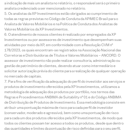
a indicação de mais um analista no relatório, o responsável será o primeiro
analista credenciado a ser mencionado no relatório.
Os analistas da XP Investimentos estão obrigados ao cumprimento de
todas as regras previstas no Código de Conduta da APIMEC Brasil para o
Analista de Valores Mobiliários e na Política de Conduta dos Analistas de
Valores Mobiliários da XP Investimentos.
O atendimento de nossos clientes é realizado por empregados da XP
Investimentos ou por assessores de investimento que desempenham suas
atividades por meio da XP, em conformidade com a Resolução CVM nº
178/2023, os quais encontram-se registrados na Associação Nacional das
Corretoras e Distribuidoras de Títulos e Valores Mobiliários – ANCORD. O
assessor de investimento não pode realizar consultoria, administração ou
gestão de patrimônio de clientes, devendo atuar como intermediário e
solicitar autorização prévia do cliente para a realização de qualquer operação
no mercado de capitais.
Para fins de verificação da adequação do perfil do investidor aos serviços e
produtos de investimento oferecidos pela XP Investimentos, utilizamos a
metodologia de adequação dos produtos por portfólio, nos termos das
Regras e Procedimentos ANBIMA de Suitability nº 01 e do Código ANBIMA
de Distribuição de Produtos de Investimento. Essa metodologia consiste em
atribuir uma pontuação máxima de risco para cada perfil de investidor
(conservador, moderado e agressivo), bem como uma pontuação de risco
para cada um dos produtos oferecidos pela XP Investimentos, de modo que
todos os clientes possam ter acesso a todos os produtos, desde que dentro
das quantidades e limites da pontuação de risco definidas para o seu perfil.