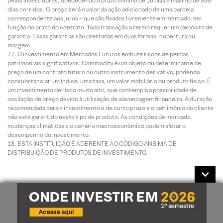
pelos investidores, obedecendo o prazo mínimo de 16 dias e máximo de 999
dias corridos. O preço será o valor da ação adicionado de uma parcela
correspondente aos juros – que são fixados livremente em mercado, em
função do prazo do contrato. Toda transação a termo requer um depósito de
garantia. Essas garantias são prestadas em duas formas: cobertura ou
margem.
O investimento em Mercados Futuros embute riscos de perdas
patrimoniais significativos. Commodity é um objeto ou determinante de
preço de um contrato futuro ou outro instrumento derivativo, podendo
consubstanciar um índice, uma taxa, um valor mobiliário ou produto físico. É
um investimento de risco muito alto, que contempla a possibilidade de
oscilação de preço devido à utilização de alavancagem financeira. A duração
recomendada para o investimento é de curto prazo e o patrimônio do cliente
não está garantido neste tipo de produto. As condições de mercado,
mudanças climáticas e o cenário macroeconômico podem afetar o
desempenho do investimento.
ESTA INSTITUIÇÃO É ADERENTE AO CÓDIGO ANBIMA DE
DISTRIBUIÇÃO DE PRODUTOS DE INVESTIMENTO.