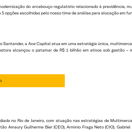
 modernização do arcabouço regulatório relacionado á previdência, m
ira 5 opções escolhidas pelo nosso time de análise para alocação em f
do Santander, a Ace Capital atua em uma estratégia única, multimer
gestora alcançou o patamar de R$ 1 bilhão em ativos sob gestão –
o
ada no Rio de Janeiro, com atuação nas estratégias de Multimerca
estão Amaury Guilherme Bier (CEO), Arminio Fraga Neto (CIO), Gabriel 