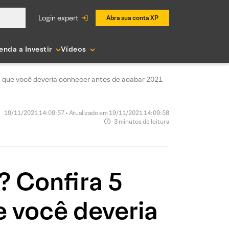
login expert
Abra sua conta XP
enda a Investir
Vídeos
ia que você deveria conhecer antes de acabar 2021
19/11/2021 14:09:57 • Atualizado em 19/11/2021 14:09:58
3 minutos de leitura
? Confira 5
e você deveria