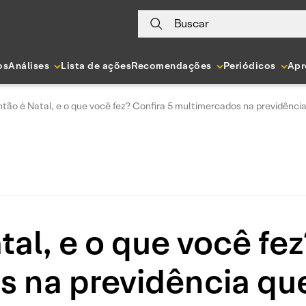
Buscar
os
Análises
Lista de ações
Recomendações
Periódicos
Apr
ntão é Natal, e o que você fez? Confira 5 multimercados na previdênc
tal, e o que você fez
 na previdência qu