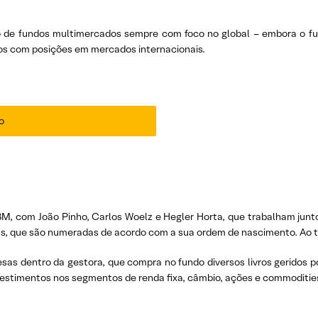
ão de fundos multimercados sempre com foco no global – embora o fun
s com posições em mercados internacionais.
o
BM, com João Pinho, Carlos Woelz e Hegler Horta, que trabalham jun
s, que são numeradas de acordo com a sua ordem de nascimento. Ao tod
as dentro da gestora, que compra no fundo diversos livros geridos po
nvestimentos nos segmentos de renda fixa, câmbio, ações e commodities